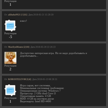
Репутация
1
От:
alibaba9921 [-5|11]
| Дата 2018-05-21 15:28:59
класс!
Репутация
-5
От:
MarilynMonro [2|10]
| Дата 2018-05-20 22:26:22
Достаточно интересная игра. Но ее надо доробатывать и
доробатывать...
Репутация
2
От:
KOROSTELEV88 [1|4]
| Дата 2018-05-13 08:28:31
Игра сырая, вот системки,
Минимальные системные требования:
Операционная система: Windows 7
Процессор: 2 GHz dual Core i5
Оперативная память: 4 GB
Репутация
HDD: 4 GB на жестком диске
1
Видеокарта: Intel HD 4400