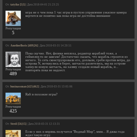
От:
tatyiko [5|5]
| Дата 2018-04-01 21:23:25
игра не о чем пока 1 час игры в пустую управление ужасное камера
вертится не понятно как пока игра не достойна внимание
Репутация
5
От:
AnotherBoris [489|26]
| Дата 2018-03-31 14:20:51
Пока скучно. Нет, физика неплоха, редактор кораблей тоже, а
геймплея-то не завезли! Достаточно сказать, что корабль строится из
ничего. То сеть сконструировали его, доплыли, гребя против ветра, до
острова N, воткнулись в берег, запчасти разлетелись, мы на острове
хапнули новую запчасть, на халяву создали новый корабль, и...
Репутация
повторять пока не надоест.
489
От:
businassman [425|462]
| Дата 2018-03-31 13:05:06
Raft в похожие игры?
Репутация
425
От:
Streil [56|15]
| Дата 2018-03-31 12:13:31
Если у них и впрямь получится "Водный Мир", ммм... Я джва года
ждал такую игру.