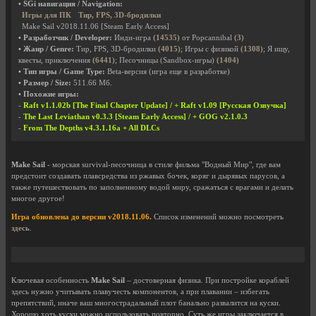
• SGi навигация / Navigation:
Игры для ПК
Тир, FPS, 3D-бродилки
Make Sail v2018.11.06 [Steam Early Access]
• Разработчик / Developer:
Инди-игра
(14535)
от Popcannibal
(3)
• Жанр / Genre:
Тир, FPS, 3D-бродилки
(4015)
; Игры с физикой
(1308)
; Я ищу,
квесты, приключения
(6441)
; Песочницы (Sandbox-игры)
(1404)
• Тип игры / Game Type:
Beta-версия (игра еще в разработке)
• Размер / Size:
511.66 Мб.
• Похожие игры:
-
Raft v1.1.02b [The Final Chapter Update] / + Raft v1.09 [Русская Озвучка]
-
The Last Leviathan v0.3.3 [Steam Early Access] / + GOG v2.1.0.3
-
From The Depths v4.3.1.16a + All DLCs
Make Sail
- морская survival-песочница в стиле фильма "Водный Мир", где вам
предстоит создавать плавсредства из ржавых бочек, коряг и дырявых парусов, а
также путешествовать по заполненному водой миру, сражаться с врагами и делать
многое другое!
Игра обновлена до версии v2018.11.06.
Список изменений можно посмотреть
здесь
.
Ключевая особенность
Make Sail
– достоверная физика. При постройке кораблей
здесь нужно учитывать плавучесть компонентов, а при плавании – избегать
препятствий, иначе ваш многострадальный плот банально развалится на куски.
Хорошо хоть куски можно использовать повторно. Суть же игры заключается в