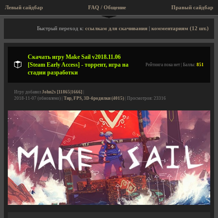
Левый сайдбар
FAQ / Общение
Правый сайдбар
Описание игры, торрент, скриншоты, видео
Быстрый переход к:
ссылкам для скачивания
|
комментариям (12 шт.)
Скачать игру Make Sail v2018.11.06
[Steam Early Access] - торрент, игра на
Рейтинга пока нет | Баллы:
851
стадии разработки
Игру добавил
John2s [11865|1666]
|
2018-11-07 (обновлено) |
Тир, FPS, 3D-бродилки (4015)
| Просмотров: 23316