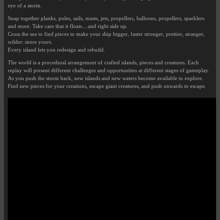
eye of a storm.
Snap together planks, poles, sails, masts, jets, propellers, balloons, propellers, sparklers
and more. Take care that it floats....and right side up.
Cross the sea to find pieces to make your ship bigger, faster stronger, prettier, stranger,
wilder: more yours.
Every island lets you redesign and rebuild.
The world is a procedural arrangement of crafted islands, pieces and creatures. Each
replay will present different challenges and opportunities at different stages of gameplay.
As you push the storm back, new islands and new waters become available to explore.
Find new pieces for your creations, escape giant creatures, and push onwards to escape.