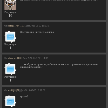
Репутация
10
От:
serega1734 [1|3]
| Дата 2018-06-02 16:53:51
Достаточно интересная игра.
Репутация
1
От:
alexajax [1|3]
| Дата 2018-05-27 01:49:32
что-нибудь исправили,добавили нового по сравнению с прошлыми
унылыми билдами?
Репутация
1
От:
troljlj [1|5]
| Дата 2018-05-25 18:32:06
крутоЁ!