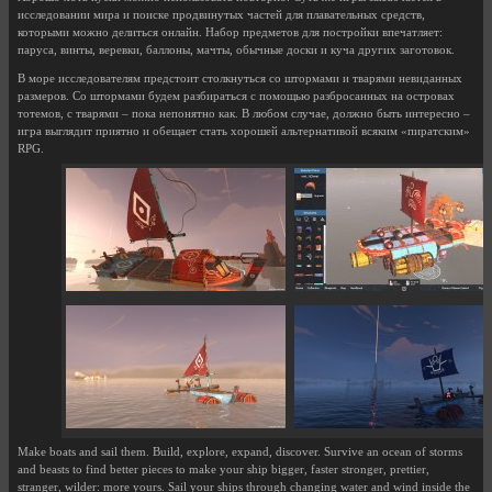
исследовании мира и поиске продвинутых частей для плавательных средств,
которыми можно делиться онлайн. Набор предметов для постройки впечатляет:
паруса, винты, веревки, баллоны, мачты, обычные доски и куча других заготовок.
В море исследователям предстоит столкнуться со штормами и тварями невиданных
размеров. Со штормами будем разбираться с помощью разбросанных на островах
тотемов, с тварями – пока непонятно как. В любом случае, должно быть интересно –
игра выглядит приятно и обещает стать хорошей альтернативой всяким «пиратским»
RPG.
Make boats and sail them. Build, explore, expand, discover. Survive an ocean of storms
and beasts to find better pieces to make your ship bigger, faster stronger, prettier,
stranger, wilder: more yours. Sail your ships through changing water and wind inside the