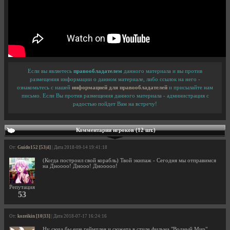
Если вы являетесь
правообладателем
данного материала и вы против
размещения информации о данном материале, либо ссылок на него -
ознакомьтесь с нашей
информацией для правообладателей
и присылайте нам
письмо. Если Вы против размещения данного материала - администрация с
радостью пойдет Вам на встречу!
Комментарии игроков (12 шт.)
От:
Guido152 [53|4]
| Дата 2018-09-14 19:41:18
(Когда построил свой корабль) Твой экипаж - Сегодня мы отправимся
на Дноооо! Днооо! Днооооо!
Репутация
53
От:
kozeikin [10|33]
| Дата 2018-07-17 16:24:16
Ну сюда бы еще геймплея и сюжета в стиле фильма "Водный Мир".