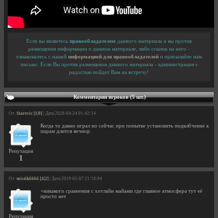
Если вы являетесь
правообладателем
данного материала и вы против
размещения информации о данном материале, либо ссылок на него -
ознакомьтесь с нашей
информацией для правообладателей
и присылайте нам
письмо. Если Вы против размещения данного материала - администрация с
радостью пойдет Вам на встречу!
Комментарии игроков (5 шт.)
От:
Starevic [1|0]
| Дата 2026-04-24 01:42:14
Когда то давно играл но сейчас при попытке установить подклбчение к
пирам длится вечнор
Репутация
1
От:
mistik6666 [4|2]
| Дата 2019-01-07 21:18:04
+никакого сравнения с хотлайн майами где главное атмосфера тут её
просто нет
Репутация