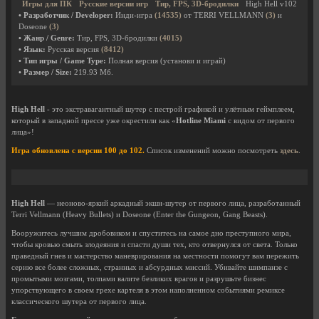
Игры для ПК
Русские версии игр
Тир, FPS, 3D-бродилки
High Hell v102
• Разработчик / Developer:
Инди-игра
(14535)
от TERRI VELLMANN
(3)
и
Doseone
(3)
• Жанр / Genre:
Тир, FPS, 3D-бродилки
(4015)
• Язык:
Русская версия
(8412)
• Тип игры / Game Type:
Полная версия (установи и играй)
• Размер / Size:
219.93 Мб.
High Hell
- это экстравагантный шутер с пестрой графикой и улётным геймплеем,
который в западной прессе уже окрестили как «
Hotline Miami
с видом от первого
лица»!
Игра обновлена с версии 100 до 102.
Список изменений можно посмотреть
здесь
.
High Hell
— неоново-яркий аркадный экшн-шутер от первого лица, разработанный
Terri Vellmann (Heavy Bullets) и Doseone (Enter the Gungeon, Gang Beasts).
Вооружитесь лучшим дробовиком и спуститесь на самое дно преступного мира,
чтобы кровью смыть злодеяния и спасти души тех, кто отвернулся от света. Только
праведный гнев и мастерство маневрирования на местности помогут вам пережить
серию все более сложных, странных и абсурдных миссий. Убивайте шимпанзе с
промытыми мозгами, толпами валите безликих врагов и разрушьте бизнес
упорствующего в своем грехе картеля в этом наполненном событиями ремиксе
классического шутера от первого лица.