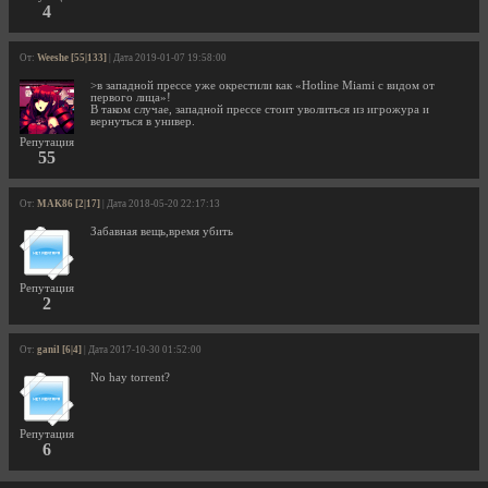
4
От:
Weeshe [55|133]
| Дата 2019-01-07 19:58:00
>в западной прессе уже окрестили как «Hotline Miami с видом от
первого лица»!
В таком случае, западной прессе стоит уволиться из игрожура и
вернуться в универ.
Репутация
55
От:
MAK86 [2|17]
| Дата 2018-05-20 22:17:13
Забавная вещь,время убить
Репутация
2
От:
ganil [6|4]
| Дата 2017-10-30 01:52:00
No hay torrent?
Репутация
6