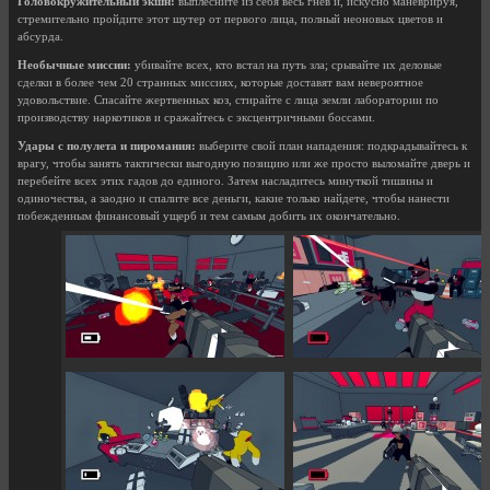
Головокружительный экшн:
выплесните из себя весь гнев и, искусно маневрируя,
стремительно пройдите этот шутер от первого лица, полный неоновых цветов и
абсурда.
Необычные миссии:
убивайте всех, кто встал на путь зла; срывайте их деловые
сделки в более чем 20 странных миссиях, которые доставят вам невероятное
удовольствие. Спасайте жертвенных коз, стирайте с лица земли лаборатории по
производству наркотиков и сражайтесь с эксцентричными боссами.
Удары с полулета и пиромания:
выберите свой план нападения: подкрадывайтесь к
врагу, чтобы занять тактически выгодную позицию или же просто выломайте дверь и
перебейте всех этих гадов до единого. Затем насладитесь минуткой тишины и
одиночества, а заодно и спалите все деньги, какие только найдете, чтобы нанести
побежденным финансовый ущерб и тем самым добить их окончательно.