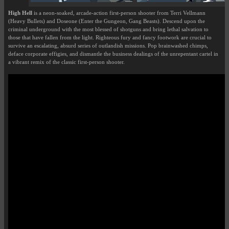
High Hell
is a neon-soaked, arcade-action first-person shooter from Terri Vellmann
(Heavy Bullets) and Doseone (Enter the Gungeon, Gang Beasts). Descend upon the
criminal underground with the most blessed of shotguns and bring lethal salvation to
those that have fallen from the light. Righteous fury and fancy footwork are crucial to
survive an escalating, absurd series of outlandish missions. Pop brainwashed chimps,
deface corporate effigies, and dismantle the business dealings of the unrepentant cartel in
a vibrant remix of the classic first-person shooter.