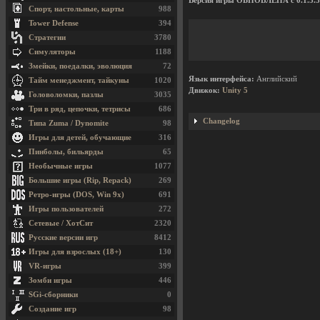
Версия игры ОБНОВЛЕНА с 0.1.5.3 
Спорт, настольные, карты
988
Tower Defense
394
Стратегии
3780
Симуляторы
1188
Змейки, поедалки, эволюция
72
Язык интерфейса:
Английский
Тайм менеджмент, тайкуны
1020
Движок:
Unity 5
Головоломки, пазлы
3035
Три в ряд, цепочки, тетрисы
686
Changelog
Типа Zuma / Dynomite
98
Игры для детей, обучающие
316
Пинболы, бильярды
65
Необычные игры
1077
Большие игры (Rip, Repack)
269
Ретро-игры (DOS, Win 9x)
691
Игры пользователей
272
Сетевые / ХотСит
2320
Русские версии игр
8412
Игры для взрослых (18+)
130
VR-игры
399
Зомби игры
446
SGi-сборники
0
Создание игр
98