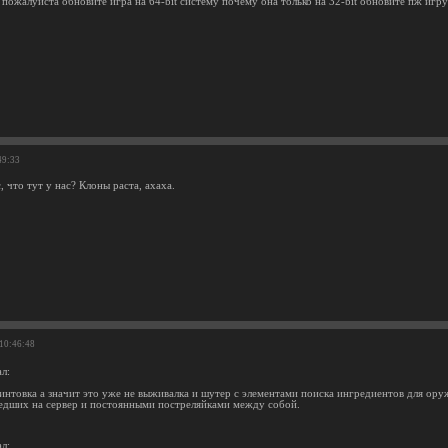
пожалуйста обновите игра на 64-bit систему почему она только на 32-bit обновите пж игру
49:33
с, что тут у нас? Клоны раста, ахаха.
 10:46:48
л:
интовка а значит это уже не выживалка и шутер с элементами поиска ингредиентов для ору
едших на сервер и постоянными постреляйками между собой.
л: