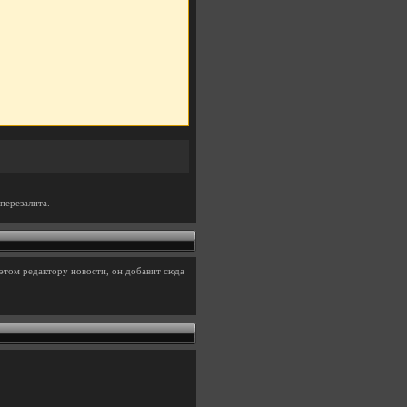
перезалита.
этом редактору новости, он добавит сюда