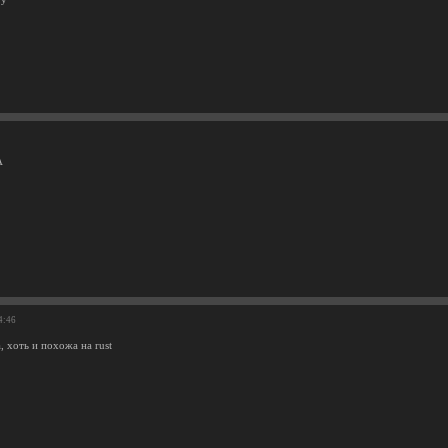
А
4:46
, хоть и похожа на rust