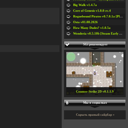
Big Walk v1.4.7a
Core of Genesis v1.0.0-rc.4
Roguebound Pirates v0.7.0.1a [Playtest]
Osta v01.08.2026
How Many Dudes? v1.0.5a
Wonderia v0.5.10b [Steam Early Access]
SGi рекомендует
Counter-Strike 2D v0.1.1.9
Мы в социалках
Скрыть правый сайдбар »