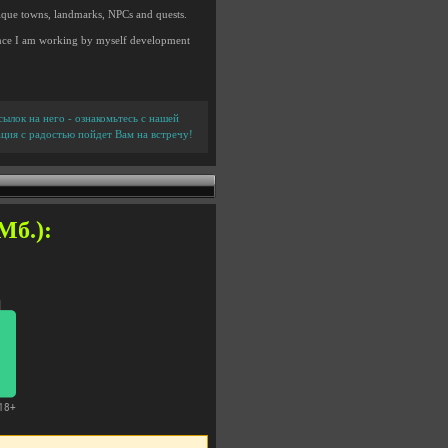
nique towns, landmarks, NPCs and quests.
Since I am working by myself development
ылок на него - ознакомьтесь с нашей
ция с радостью пойдет Вам на встречу!
Мб.):