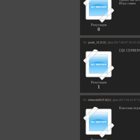
Игра гавно
Репутация
0
От:
jonik_26 [1|3]
| Дата 2017-06-07 20:32:55
ГДЕ СЕРВЕР
Репутация
1
От:
4eburek0829 [0|1]
| Дата 2017-04-22 07:5
Классная игра
Репутация