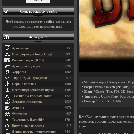
Скрыть рекламу с сайта
Чтоб скрыть всю рекламу с сайта, для начала
необходимо
зарегистрироваться
.
Игры для PC
Арканоиды
155
Платформеры (вид сбоку)
3991
Ролевые игры (RPG)
3505
Аркадные шутеры
2292
Хорроры
1885
Тир, FPS, 3D-бродилки
4015
• SGi навигация / Navigation:
Игр
Игры с физикой
1308
• Разработчик / Developer:
Инди-и
Песочницы (Sandbox-игры)
1404
• Жанр / Genre:
Тир, FPS, 3D-бро
Техника на колесах, гонки
1223
• Тип игры / Game Type:
Beta-верси
• Размер / Size:
153.60 Мб.
Леталки, скроллеры
1029
Аркады
3070
Файтинги
625
DeadEye
- мультиплеерная выживалка
Текстовые, Roguelike
1701
городами, достопримечательностями, 
Визуальные новеллы
215
игру.
Я ищу, квесты, приключения
6441