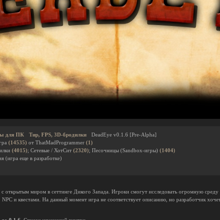
ы для ПК
Тир, FPS, 3D-бродилки
DeadEye v0.1.6 [Pre-Alpha]
гра
(14535)
от ThatMadProgrammer
(1)
дилки
(4015)
; Сетевые / ХотСит
(2320)
; Песочницы (Sandbox-игры)
(1404)
я (игра еще в разработке)
 с открытым миром в сеттинге Дикого Запада. Игроки смогут исследовать огромную сред
NPC и квестами. На данный момент игра не соответствует описанию, но разработчик хочет