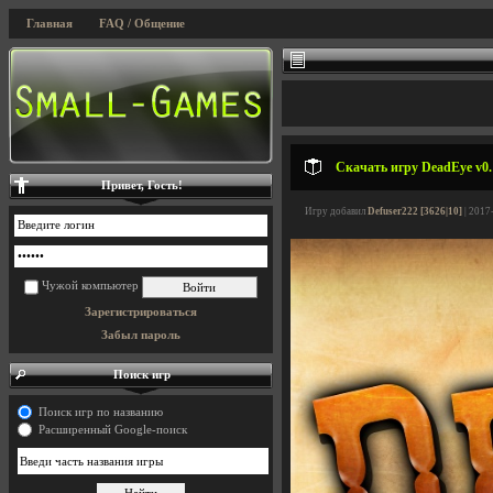
Главная
FAQ / Общение
Скачать игру DeadEye v0.1
Привет, Гость!
Игру добавил
Defuser222 [3626|10]
| 2017
Чужой компьютер
Зарегистрироваться
Забыл пароль
Поиск игр
Поиск игр по названию
Расширенный Google-поиск