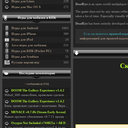
Игры для Linux
239
DeadEye
is an open world multiplayer 
Игры для Mac OS X
272
The game does not by any means reflect
takes a lot of time. Especially visually 
Игры для мобилок и КПК
DeadEye
has been entirely developed o
Игры для Android
1683
Если вы являетесь
правооблада
Игры для iPhone
309
информацией для правообладате
Игры для iPad
24
Java-игры для мобилки
231
Игры для КПК (Pocket PC)
78
Игры для Symbian
51
Русские версии игр
563
Ск
Последние комментарии
+ сообщения из FAQ
DOOM The Gallery Experience v1.4.2
Mihail_666 сказал:Блин, прикольно сделали с монетк
DOOM The Gallery Experience v1.4.2
Блин, прикольно сделали с монетками. Вернулся в св
MENACE v0.7.8b [Steam Early Access]
Вышло крупное обновление v0.7.11 прошу обновить
Oxygen Not Included v744825a + All DLC
А где скачать старую версию игры? А то на новой но