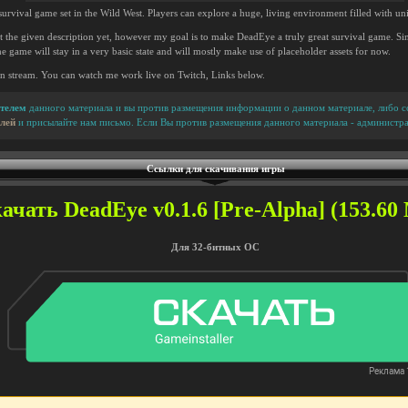
survival game set in the Wild West. Players can explore a huge, living environment filled with u
 the given description yet, however my goal is to make DeadEye a truly great survival game. 
the game will stay in a very basic state and will mostly make use of placeholder assets for now.
n stream. You can watch me work live on Twitch, Links below.
телем
данного материала и вы против размещения информации о данном материале, либо сс
лей
и присылайте нам письмо. Если Вы против размещения данного материала - администра
Ссылки для скачивания игры
ачать DeadEye v0.1.6 [Pre-Alpha] (153.60 
Для 32-битных ОС