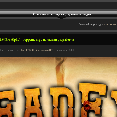
Описание игры, торрент, скриншоты, видео
Быстрый переход к:
ссылкам 
.6 [Pre-Alpha] - торрент, игра на стадии разработки
-05-15 (обновлено) |
Тир, FPS, 3D-бродилки (4015)
| Просмотров: 8920