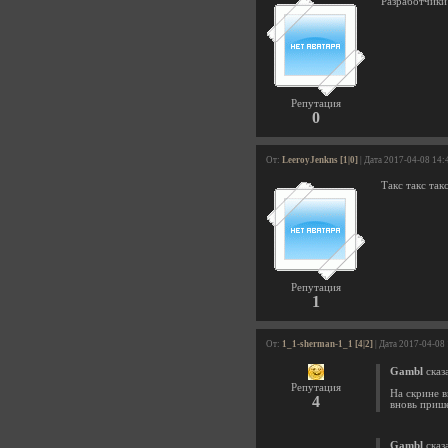
Разработчики 
Репутация
0
От:
LeeroyJenkns [1|0]
| Дата 2017-04-08 14:
Такс такс так
Репутация
1
От:
1_1-sherman-1_1 [4|2]
| Дата 2017-04-08
Gambl
сказа
Репутация
На скрине в
4
вновь приш
Gambl
сказа