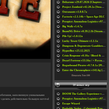
Deltarune v29.07.2026 [Chapters 1-5] / + RUS [Chapters 1-5]
Project Zomboid v42.20.2a [Steam Early Access]
Ostranauts v1.0.0.7a
Factorio v2.1.14b + Space Age DLC
Prospice: Anomalous Logistics v97 [Playtest]
Big Walk v1.4.7a
BeamNG Drive v0.39.2.1b [Steam Early Access]
Pile Up! v1.0.12a
Lucky Tower Ultimate v1.1.1a
Dungeons & Degenerate Gamblers v2.0.2a
HyperBox v25.12.2025
Crisis Response v0.10a / Blood & Bullet
Dwarf Fortress v53.16a / + Русская Версия v50.12a
Roguebound Pirates v0.7.0.1a [Playtest]
Enter the Chronosphere v141.6g [Steam Early Access]
Показать Топ-100
10 новых игр
DOOM The Gallery Experience v1.4.2
у обитания, наполненную уникальными
Prospice: Anomalous Logistics v97 [Playtest]
 сделать действительно большую survival
Escape Wizard
Probably Stolen - Cyberpunk Pawnshop Simulator v048c [Playtest]