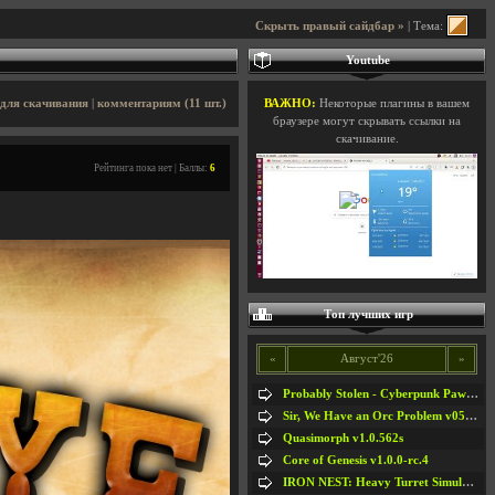
Скрыть правый сайдбар »
| Тема:
Youtube
для скачивания
|
комментариям (11 шт.)
ВАЖНО:
Некоторые плагины в вашем
браузере могут скрывать ссылки на
скачивание.
Рейтинга пока нет | Баллы:
6
Топ лучших игр
«
Август'26
»
Probably Stolen - Cyberpunk Pawnshop Simulator v048c [Playtest]
Sir, We Have an Orc Problem v05.08.2026
Quasimorph v1.0.562s
Core of Genesis v1.0.0-rc.4
IRON NEST: Heavy Turret Simulator v1.0a