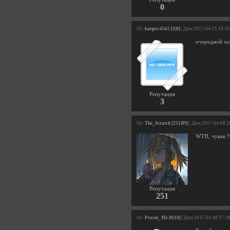
0
От:
karpov4565 [3|0]
| Дата 2017-04-21 19:3
очередной rus
Репутация
3
От:
The_Scratch [251|89]
| Дата 2017-04-08 2
WTH, чувак ?
Репутация
251
От:
Prosto_Mr [0|18]
| Дата 2017-04-08 17:3