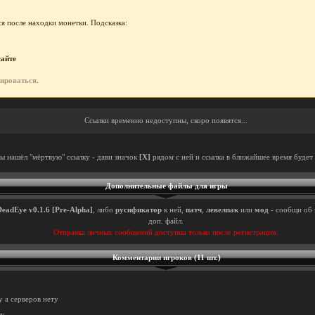
я после находки монетки. Подсказка:
сайте
рироваться
.
Ссылки временно недоступны, скоро появятся...
ты нашёл "мёртвую" ссылку - дави значок
[X]
рядом с ней и ссылка в ближайшее время будет 
Дополнительные файлы для игры
DeadEye v0.1.6 [Pre-Alpha]
, либо
русификатор
к ней,
патч
,
левелпак
или
мод
- сообщи об 
доп. файл.
Отправка личных сообщений доступна только после регистрации.
Комментарии игроков (11 шт.)
у а серверов нету
ту