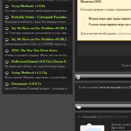
Монетки 2026
Scrap Mechanic v1.0.0a
Сегодня прямые ссылки открываютс
Тут ещё и системные требования подскочили. Если не
Probably Stolen - Cyberpunk Pawnshop Simulator v048c [Playtest]
Новая игра про орды орков
Поиграв в плейтест, сразу бы накинул игре наивысши
Самая популярная игра на 
Sir, We Have an Orc Problem v05.08.2026
За 3 месяца склепали дипломную и уже лям двести ба
Для участия необходимо
зарегист
Sir, We Have an Orc Problem v05.08.2026
Дипломная работа?Да тут 120000 орков путь выбирают
1916: The War You Never Knew
Очень хороший хоррор. Жаль что он не получил должн
Hollywood Animal v0.8.72ea [Steam Early Access]
Если 
Не знаю как сейчас, но года полтора назад игра был
Going Medieval v1.1.13g
Игра клевая! Именно картинки и разнообразия в стро
Ostranauts v1.0.0.7a
Если ты нашел
новую версию
игры
karry299 сказал:Главный вопрос - полиция по-прежне
От:
Vorota [0|4]
| Дата 2018-02-13 11:11:20
Захожу в игр
Как такто
Одиночки не