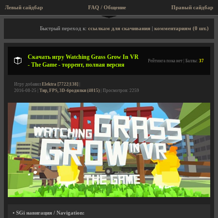
Левый сайдбар
FAQ / Общение
Правый сайдбар
Описание игры, торрент, скриншоты, видео
Быстрый переход к:
ссылкам для скачивания
|
комментариям (0 шт.)
Скачать игру Watching Grass Grow In VR
Рейтинга пока нет | Баллы:
37
- The Game - торрент, полная версия
Игру добавил
Elektra [7722|138]
|
2016-08-25 |
Тир, FPS, 3D-бродилки (4015)
| Просмотров: 2259
• SGi навигация / Navigation: