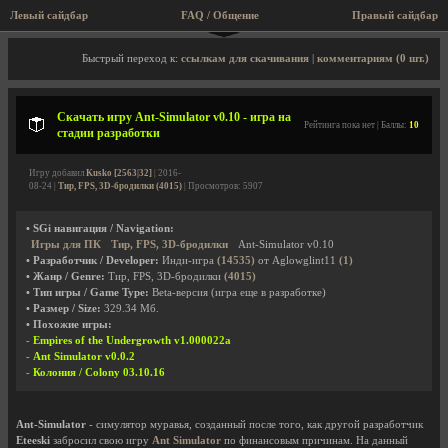
Левый сайдбар
FAQ / Общение
Правый сайдбар
Описание игры, скриншоты, видео
Быстрый переход к:
ссылкам для скачивания
|
комментариям (0 шт.)
Скачать игру Ant-Simulator v0.10 - игра на
Рейтинга пока нет | Баллы:
10
стадии разработки
Игру добавил
Kusko [2563|32]
| 2016-
08-24 |
Тир, FPS, 3D-бродилки (4015)
| Просмотров: 5907
• SGi навигация / Navigation:
Игры для ПК
Тир, FPS, 3D-бродилки
Ant-Simulator v0.10
• Разработчик / Developer:
Инди-игра
(14535)
от Aglowglint11
(1)
• Жанр / Genre:
Тир, FPS, 3D-бродилки
(4015)
• Тип игры / Game Type:
Beta-версия (игра еще в разработке)
• Размер / Size:
329.34 Мб.
• Похожие игры:
-
Empires of the Undergrowth v1.000022a
-
Ant Simulator v0.0.2
-
Колония / Colony 03.10.16
Ant-Simulator
- симулятор муравья, созданный после того, как другой разработчик
Eteeski
забросил свою игру
Ant Simulator
по финансовым причинам. На данный