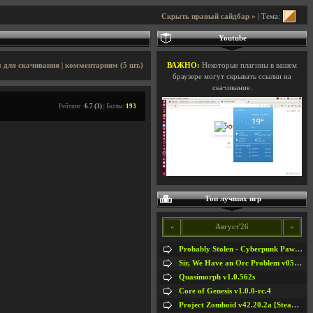
Скрыть правый сайдбар »
| Тема:
Youtube
 для скачивания
|
комментариям (5 шт.)
ВАЖНО:
Некоторые плагины в вашем
браузере могут скрывать ссылки на
скачивание.
Рейтинг:
6.7 (3)
| Баллы:
193
Топ лучших игр
«
Август'26
»
Probably Stolen - Cyberpunk Pawnshop Simulator v048c [Playtest]
Sir, We Have an Orc Problem v05.08.2026
Quasimorph v1.0.562s
Core of Genesis v1.0.0-rc.4
Project Zomboid v42.20.2a [Steam Early Access]