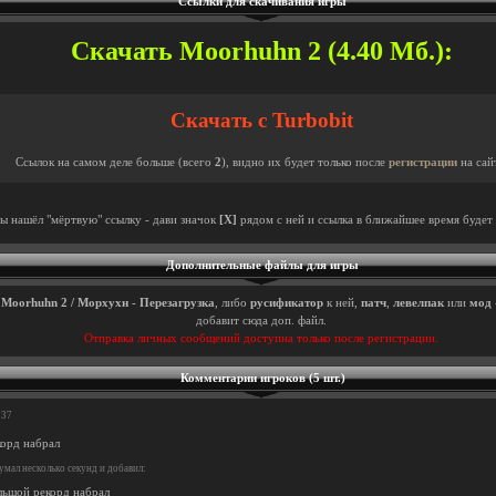
Ссылки для скачивания игры
Скачать Moorhuhn 2 (4.40 Мб.):
Скачать с Turbobit
Ссылок на самом деле больше (всего
2
), видно их будет только после
регистрации
на сай
ты нашёл "мёртвую" ссылку - дави значок
[X]
рядом с ней и ссылка в ближайшее время будет 
Дополнительные файлы для игры
ы
Moorhuhn 2 / Морхухн - Перезагрузка
, либо
русификатор
к ней,
патч
,
левелпак
или
мод
добавит сюда доп. файл.
Отправка личных сообщений доступна только после регистрации.
Комментарии игроков (5 шт.)
:37
корд набрал
мал несколько секунд и добавил:
льшой рекорд набрал