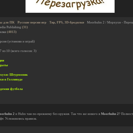
ы для ПК
Русские версии игр
Тир, FPS, 3D-бродилки
Moorhuhn 2 / Морхухн - Перез
dia Publishing
(31)
дилки
(4013)
рсия (установи и играй)
7
из
10
(всего голосов:
3
)
ция
ираты
орхухн: Штурмовик
ухн в Голливуде
идемия футбола
oorhuhn 2
и Huhn там по-прежнему без оружия. Так что же нового в
Moorhuhn 2
? Полност
фт. Усложнились правила.