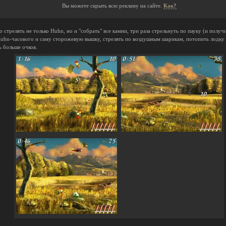
Вы можете скрыть всю рекламу на сайте.
Как?
стрелять не только Huhn, но и "собрать" все камни, три раза стрельнуть по пауку (и получи
uhn-часового и саму сторожевую вышку, стрелять по воздушным шарикам, потопить лодку и
ь больше очков.