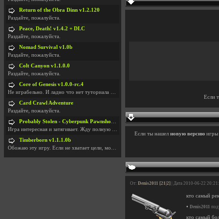
Return of the Obra Dinn v1.2.120
Раздайте, пожалуйста.
Peace, Death! v1.4.2 + DLC
Раздайте, пожалуйста.
Nomad Survival v1.0b
Раздайте, пожалуйста.
Colt Canyon v1.1.0.0
Раздайте, пожалуйста.
Core of Genesis v1.0.0-rc.4
Не играбельно. И ладно что нет туториала и ничего
Если 
Card Crawl Adventure
Раздайте, пожалуйста.
Probably Stolen - Cyberpunk Pawnshop Simulator v048c [Playtest]
Игра интересная и затягивает. Жду полную версию, т
Если ты нашел
новую версию
игр
Timberborn v1.1.1.0b
Обожаю эту игру. Если не хватает цели, можно чудо
От:
Denis2011 [21|2]
| Дата 2010-06-22 20:21
кто самый ре
•
Denis2011
поду
кто самый бо