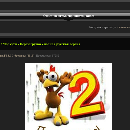
Описание игры, скриншоты, видео
Быстрый переход к:
ссылкам
/ Морхухн - Перезагрузка - полная русская версия
ир, FPS, 3D-бродилки (4013)
| Просмотров: 67282