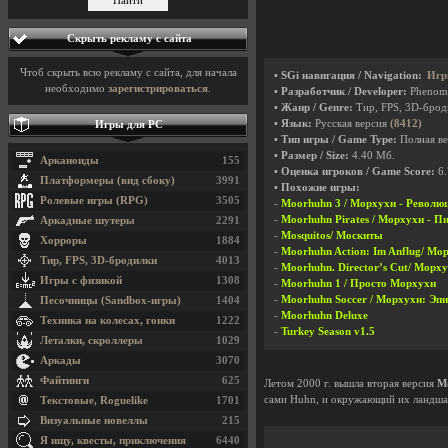
Скрыть рекламу с сайта
Чтоб скрыть всю рекламу с сайта, для начала
• SGi навигация / Navigation:
Игр
необходимо
зарегистрироваться
.
• Разработчик / Developer:
Phenome
• Жанр / Genre:
Тир, FPS, 3D-бро
• Язык:
Русская версия
(8412)
Игры для PC
• Тип игры / Game Type:
Полная ве
• Размер / Size:
4.40 Мб.
Арканоиды
155
• Оценка игроков / Game Score:
6.
Платформеры (вид сбоку)
3991
• Похожие игры:
Ролевые игры (RPG)
3505
-
Moorhuhn 3 / Морхухн - Револю
-
Moorhuhn Pirates / Морхухн - П
Аркадные шутеры
2291
-
Mosquitos/ Москиты
Хорроры
1884
-
Moorhuhn Action: Im Anflug/ М
Тир, FPS, 3D-бродилки
4013
-
Moorhuhn. Director’s Cut/ Морх
Игры с физикой
1308
-
Moorhuhn 1 / Просто Морхухн
-
Moorhuhn Soccer / Морхухн: Эп
Песочницы (Sandbox-игры)
1404
-
Moorhuhn Deluxe
Техника на колесах, гонки
1222
-
Turkey Season v1.5
Леталки, скроллеры
1029
Аркады
3070
Файтинги
625
Летом 2000 г. вышла вторая версия
M
сами Huhn, и окружающий их ландша
Текстовые, Roguelike
1701
Визуальные новеллы
215
Я ищу, квесты, приключения
6440