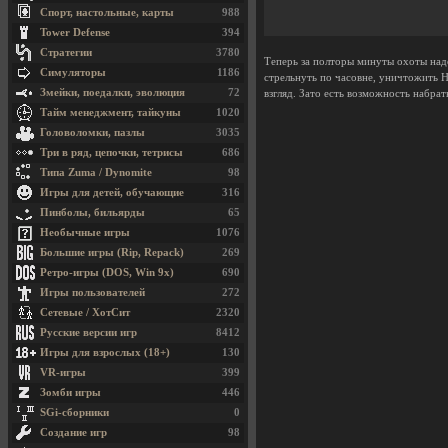
Спорт, настольные, карты
988
Tower Defense
394
Стратегии
3780
Теперь за полторы минуты охоты надо 
Симуляторы
1186
стрельнуть по часовне, уничтожить H
Змейки, поедалки, эволюция
72
взгляд. Зато есть возможность набрат
Тайм менеджмент, тайкуны
1020
Головоломки, пазлы
3035
Три в ряд, цепочки, тетрисы
686
Типа Zuma / Dynomite
98
Игры для детей, обучающие
316
Пинболы, бильярды
65
Необычные игры
1076
Большие игры (Rip, Repack)
269
Ретро-игры (DOS, Win 9x)
690
Игры пользователей
272
Сетевые / ХотСит
2320
Русские версии игр
8412
Игры для взрослых (18+)
130
VR-игры
399
Зомби игры
446
SGi-сборники
0
Создание игр
98