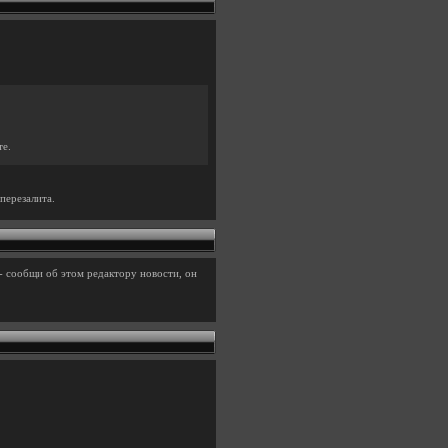
те.
перезалита.
- сообщи об этом редактору новости, он