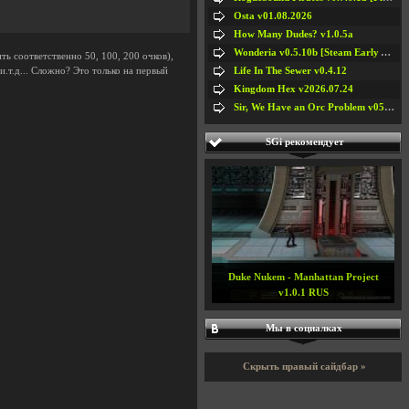
Osta v01.08.2026
How Many Dudes? v1.0.5a
Wonderia v0.5.10b [Steam Early Access]
ть соответственно 50, 100, 200 очков),
Life In The Sewer v0.4.12
.т.д... Сложно? Это только на первый
Kingdom Hex v2026.07.24
Sir, We Have an Orc Problem v05.08.2026
SGi рекомендует
Max & the Magic Marker v1.04
Мы в социалках
Скрыть правый сайдбар »