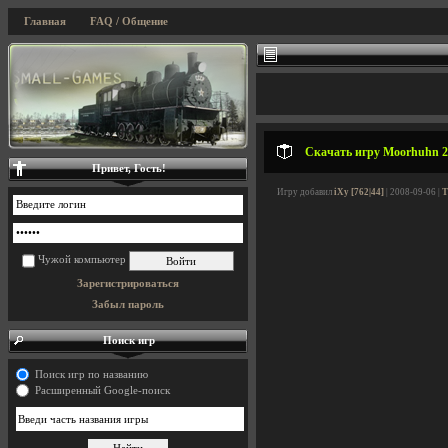
Главная
FAQ / Общение
Скачать игру Moorhuhn 2 
Привет, Гость!
Игру добавил
iXy [762|44]
| 2008-09-06 |
Т
Чужой компьютер
Зарегистрироваться
Забыл пароль
Поиск игр
Поиск игр по названию
Расширенный Google-поиск