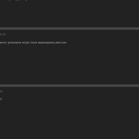
19:59
 нету режимов игры типа выживание,миссии
10
!!