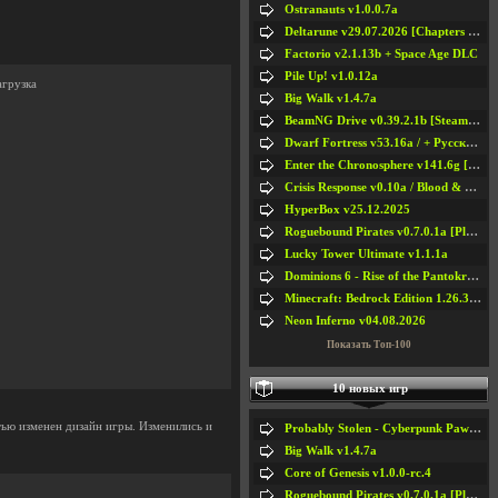
Ostranauts v1.0.0.7a
Deltarune v29.07.2026 [Chapters 1-5] / + RUS [Chapters 1-5]
Factorio v2.1.13b + Space Age DLC
Pile Up! v1.0.12a
агрузка
Big Walk v1.4.7a
BeamNG Drive v0.39.2.1b [Steam Early Access]
Dwarf Fortress v53.16a / + Русская Версия v50.12a
Enter the Chronosphere v141.6g [Steam Early Access]
Crisis Response v0.10a / Blood & Bullet
HyperBox v25.12.2025
Roguebound Pirates v0.7.0.1a [Playtest]
Lucky Tower Ultimate v1.1.1a
Dominions 6 - Rise of the Pantokrator v6.35a
Minecraft: Bedrock Edition 1.26.33.1a / + TLauncher v2.89
Neon Inferno v04.08.2026
Показать Топ-100
10 новых игр
ью изменен дизайн игры. Изменились и
Probably Stolen - Cyberpunk Pawnshop Simulator v048c [Playtest]
Big Walk v1.4.7a
Core of Genesis v1.0.0-rc.4
Roguebound Pirates v0.7.0.1a [Playtest]