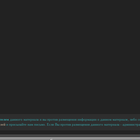
телем
данного материала и вы против размещения информации о данном материале, либо сс
лей
и присылайте нам письмо. Если Вы против размещения данного материала - администра