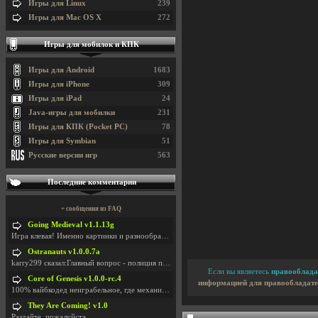
Игры для Linux
239
Игры для Mac OS X
272
Игры для мобилок и КПК
Игры для Android
1683
Игры для iPhone
309
Игры для iPad
24
Java-игры для мобилки
231
Игры для КПК (Pocket PC)
78
Игры для Symbian
51
Русские версии игр
563
Последние комментарии
+ сообщения из FAQ
Going Medieval v1.1.13g
Игра клевая! Именно картинки и разнообразия в стро
Ostranauts v1.0.0.7a
karry299 сказал:Главный вопрос - полиция по-прежне
Если вы являетесь
правооблада
Core of Genesis v1.0.0-rc.4
информацией для правообладате
100% вайбкодед неиграбельное, где механики знает т
They Are Coming! v1.0
Раздайте, пожалуйста.