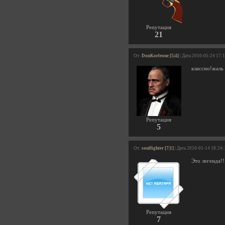
Репутация
21
От:
DonKorleone [5|4]
| Дата 2010-05-24 17:
классно!жаль
Репутация
5
От:
soulfighter [7|1]
| Дата 2010-01-14 18:24:
Это легенда!!
Репутация
7