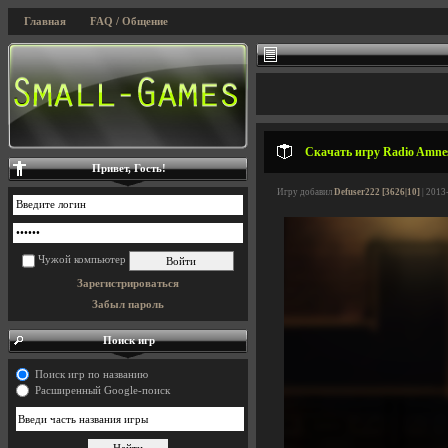
Главная
FAQ / Общение
Скачать игру Radio Amnesi
Привет, Гость!
Игру добавил
Defuser222 [3626|10]
| 2013
Чужой компьютер
Зарегистрироваться
Забыл пароль
Поиск игр
Поиск игр по названию
Расширенный Google-поиск