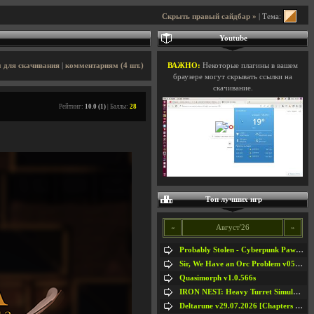
Скрыть правый сайдбар »
| Тема:
Youtube
 для скачивания
|
комментариям (4 шт.)
ВАЖНО:
Некоторые плагины в вашем
браузере могут скрывать ссылки на
скачивание.
Рейтинг:
10.0 (1)
| Баллы:
28
Топ лучших игр
«
Август'26
»
Probably Stolen - Cyberpunk Pawnshop Simulator v048c [Playtest]
Sir, We Have an Orc Problem v05.08.2026
Quasimorph v1.0.566s
IRON NEST: Heavy Turret Simulator v1.0a
Deltarune v29.07.2026 [Chapters 1-5] / + RUS [Chapters 1-5]