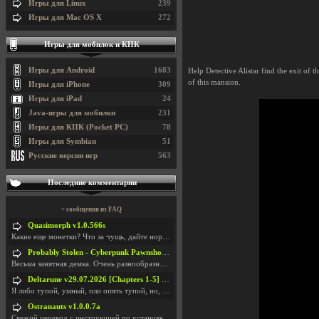
Игры для Linux
239
Игры для Mac OS X
272
Игры для мобилок и КПК
Игры для Android
1683
Help Detective Alistar find the exit of
of this mansion.
Игры для iPhone
309
Игры для iPad
24
Java-игры для мобилки
231
Игры для КПК (Pocket PC)
78
Игры для Symbian
51
Русские версии игр
563
Последние комментарии
+ сообщения из FAQ
Quasimorph v1.0.566s
Какие еще монетки? Что за чущь, дайте нормально ск
Probably Stolen - Cyberpunk Pawnshop Simulator v048c [Playtest]
Весьма занятная демка. Очень разнообразные механик
Deltarune v29.07.2026 [Chapters 1-5] / + RUS [Chapters 1-5]
Я либо тупой, умный, или опять тупой, но, вроде я
Ostranauts v1.0.0.7a
Свежий перевод с инструкцией по установкеhttps://g