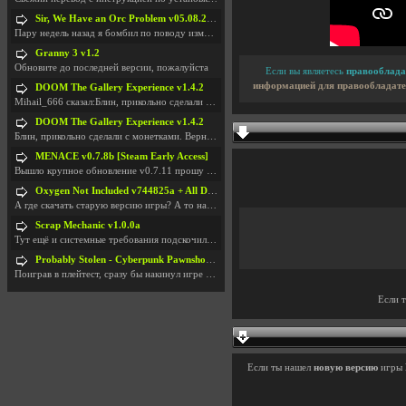
Sir, We Have an Orc Problem v05.08.2026
Пару недель назад я бомбил по поводу изменения мин
Granny 3 v1.2
Обновите до последней версии, пожалуйста
Если вы являетесь
правооблада
информацией для правообладате
DOOM The Gallery Experience v1.4.2
Mihail_666 сказал:Блин, прикольно сделали с монетк
DOOM The Gallery Experience v1.4.2
Блин, прикольно сделали с монетками. Вернулся в св
MENACE v0.7.8b [Steam Early Access]
Вышло крупное обновление v0.7.11 прошу обновить
Oxygen Not Included v744825a + All DLC
А где скачать старую версию игры? А то на новой но
Scrap Mechanic v1.0.0a
Тут ещё и системные требования подскочили. Если не
Probably Stolen - Cyberpunk Pawnshop Simulator v048c [Playtest]
Поиграв в плейтест, сразу бы накинул игре наивысши
Если 
Если ты нашел
новую версию
игры