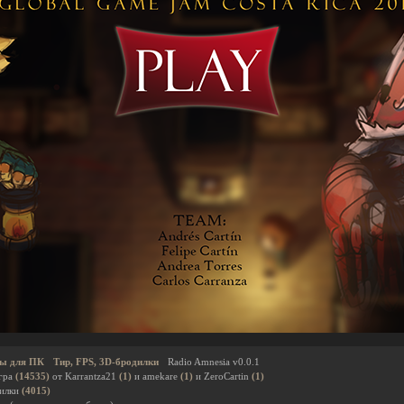
ы для ПК
Тир, FPS, 3D-бродилки
Radio Amnesia v0.0.1
гра
(14535)
от Karrantza21
(1)
и amekare
(1)
и ZeroCartin
(1)
дилки
(4015)