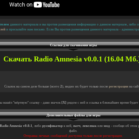
телем
данного материала и вы против размещения информации о данном материале, либо сс
лей
и присылайте нам письмо. Если Вы против размещения данного материала - администра
Ссылки для скачивания игры
Скачать Radio Amnesia v0.0.1 (16.04 Мб.
Ссылок на самом деле больше (всего
2
), видно их будет только после
регистрации
на сай
ты нашёл "мёртвую" ссылку - дави значок
[X]
рядом с ней и ссылка в ближайшее время будет 
Дополнительные файлы для игры
Radio Amnesia v0.0.1
, либо
русификатор
к ней,
патч
,
левелпак
или
мод
- сообщи об этом 
файл.
Отправка личных сообщений доступна только после регистрации.