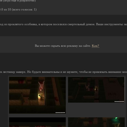
я (игра еще в разработке)
0.0
из
10
(всего голосов:
1
)
ход из проклятого особняка, в котором поселился смертельный демон. Ваши инструменты: ма
Вы можете скрыть всю рекламу на сайте.
Как?
ти лестницу наверх. Но будьте внимательны и не шумите, чтобы не привлекать внимание мо