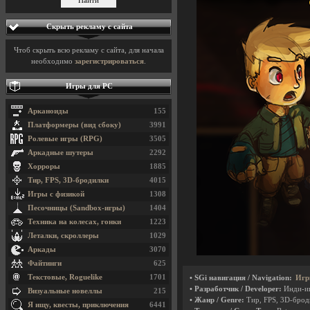
Скрыть рекламу с сайта
Чтоб скрыть всю рекламу с сайта, для начала
необходимо
зарегистрироваться
.
Игры для PC
Арканоиды
155
Платформеры (вид сбоку)
3991
Ролевые игры (RPG)
3505
Аркадные шутеры
2292
Хорроры
1885
Тир, FPS, 3D-бродилки
4015
Игры с физикой
1308
Песочницы (Sandbox-игры)
1404
Техника на колесах, гонки
1223
Леталки, скроллеры
1029
Аркады
3070
Файтинги
625
Текстовые, Roguelike
1701
• SGi навигация / Navigation:
Игр
• Разработчик / Developer:
Инди-и
Визуальные новеллы
215
• Жанр / Genre:
Тир, FPS, 3D-бро
Я ищу, квесты, приключения
6441