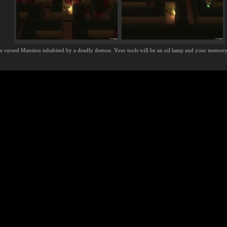
 the cursed Mansion inhabited by a deadly demon. Your tools will be an oil lamp and your memory t