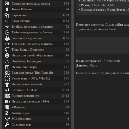
• Тип игры / Game Type:
Beta-верси
Спорт, настольные, карты
988
• Размер / Size:
16.04 Мб.
Tower Defense
394
• Оценка игроков / Game Score:
1
Стратегии
3780
Симуляторы
1188
Помогите детективу Alistar найти вы
Змейки, поедалки, эволюция
72
ходить там где Вы уже были.
Тайм менеджмент, тайкуны
1020
Головоломки, пазлы
3035
Три в ряд, цепочки, тетрисы
686
Типа Zuma / Dynomite
98
Игры для детей, обучающие
316
Язык интерфейса:
Английский
Пинболы, бильярды
65
Движок:
Unity
Необычные игры
1077
Большие игры (Rip, Repack)
269
Цель игры: выйти из лабиринта и най
Ретро-игры (DOS, Win 9x)
691
Игры пользователей
272
Сетевые / ХотСит
2320
Русские версии игр
8412
Игры для взрослых (18+)
130
VR-игры
399
Зомби игры
446
SGi-сборники
0
Создание игр
98