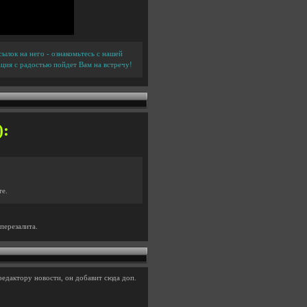
ылок на него - ознакомьтесь с нашей
ция с радостью пойдет Вам на встречу!
):
те.
перезалита.
редактору новости, он добавит сюда доп.