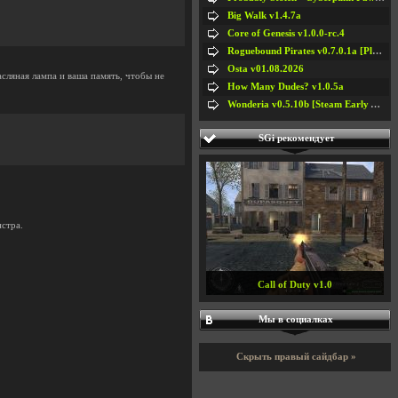
Big Walk v1.4.7a
Core of Genesis v1.0.0-rc.4
Roguebound Pirates v0.7.0.1a [Playtest]
Osta v01.08.2026
сляная лампа и ваша память, чтобы не
How Many Dudes? v1.0.5a
Wonderia v0.5.10b [Steam Early Access]
SGi рекомендует
нстра.
Call of Duty v1.0
Мы в социалках
Скрыть правый сайдбар »