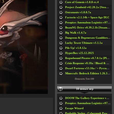
Core of Genesis v1.0.0-rc.4
Project Zomboid v42.20.2a [Steam Early Access]
Ostranauts v1.0.0.7a
Factorio v2.1.14b + Space Age DLC
Prospice: Anomalous Logistics v97 [Playtest]
BeamNG Drive v0.39.2.1b [Steam Early Access]
Big Walk v1.4.7a
Dungeons & Degenerate Gamblers v2.0.2a
Lucky Tower Ultimate v1.1.1a
Pile Up! v1.0.12a
HyperBox v25.12.2025
Roguebound Pirates v0.7.0.1a [Playtest]
Crisis Response v0.10a / Blood & Bullet
Dwarf Fortress v53.16a / + Русская Версия v50.12a
Minecraft: Bedrock Edition 1.26.33.1a / + TLauncher v2.89
Показать Топ-100
10 новых игр
DOOM The Gallery Experience v1.4.2
Prospice: Anomalous Logistics v97 [Playtest]
Escape Wizard
Probably Stolen - Cyberpunk Pawnshop Simulator v048c [Playtest]