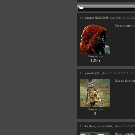
От:
Cupuyc [1295|619]
| Дата 2013-06-12 23:
Он реагирует 
Репутация
1295
От:
gmanlv [3|6]
| Дата 2013-06-12 20:33:18
Как то без п
Репутация
3
От:
Captain_Luna [566|66]
| Дата 2013-06-12
Дааа, названи