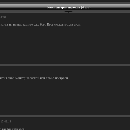
Комментарии игроков (4 шт.)
28:48
когда ты идешь там где уже был. Весь смысл игры в этом.
онятия либо монстрик слепой или плохо настроен
 17:49:15
е как бы намекает.