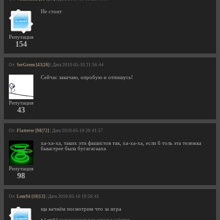
Не стоит
Репутация
154
От:
SerGreen [43|28]
| Дата 2010-05-10 21:56:44
Сейчас закачаю, опробую и отпишусь!
Репутация
43
От:
Flatterer [98|72]
| Дата 2010-05-10 20:41:57
ха-ха-ха, таких эти фашистов так, ха-ха-ха, если б толь эта тележка
быыстрее была бугагагааха
Репутация
98
От:
Lem94 [18|13]
| Дата 2010-05-10 19:56:41
ща качнём посмотрим что за игра
•
Lem94
подумал несколько минут и добавил: