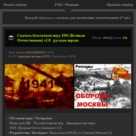
Левый сайдбар
FAQ / Общение
Правый сайдбар
Описание игры, скриншоты, видео
Быстрый переход к:
ссылкам для скачивания
|
комментариям (7 шт.)
Скачать бесплатную игру 1941 (Великая
Рейтинг:
10.0 (2)
| Баллы:
136
Отечественная) v1.0 - русская версия
Игру добавил
olVin [2045|97]
| 2010-
05-10 |
Аркадные шутеры (2292)
| Просмотров: 33238
• SGi навигация / Navigation:
Игры для ПК
Русские версии игр
Аркадные шутеры
1941 (Великая Отечественная) v1.0
• Разработчик / Developer:
Инди-игра
(14535)
от Соколов Максим
(1)