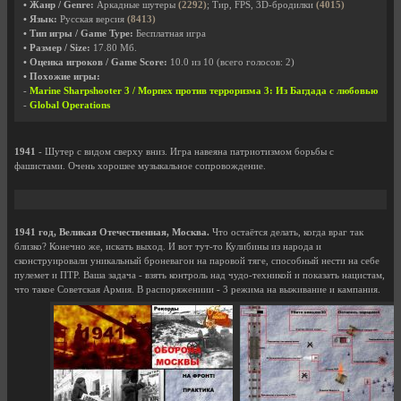
• Жанр / Genre:
Аркадные шутеры
(2292)
; Тир, FPS, 3D-бродилки
(4015)
• Язык:
Русская версия
(8413)
• Тип игры / Game Type:
Бесплатная игра
• Размер / Size:
17.80 Мб.
• Оценка игроков / Game Score:
10.0
из
10
(всего голосов:
2
)
• Похожие игры:
-
Marine Sharpshooter 3 / Морпех против терроризма 3: Из Багдада с любовью
-
Global Operations
1941
- Шутер с видом сверху вниз. Игра навеяна патриотизмом борьбы с
фашистами. Очень хорошее музыкальное сопровождение.
1941 год, Великая Отечественная, Москва.
Что остаётся делать, когда враг так
близко? Конечно же, искать выход. И вот тут-то Кулибины из народа и
сконструировали уникальный броневагон на паровой тяге, способный нести на себе
пулемет и ПТР. Ваша задача - взять контроль над чудо-техникой и показать нацистам,
что такое Советская Армия. В распоряжениии - 3 режима на выживание и кампания.