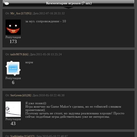
Комментарии игроков (7 шт.)
От:
Mr_Ass [173|95]
| Дата 2012-07-16 20:31:32
за муз. сопровождение - 10
Репутация
173
От:
tails9879 [6|6]
| Дата 2011-05-30 13:25:24
норм
Репутация
6
От:
SerGreen [43|28]
| Дата 2010-05-10 22:46:30
Я уже понял))
Игра конечно на Game Maker'e сделана, но ее геймплей слишком
приметивен((
Поэтому качать не стоит, но задумка реализована хорошо! Просто
сейчас подобные игры действительно уже не интересны.
Репутация
43
От:
Vadiiimka [154|37]
| Дата 2010-05-10 22:40:07