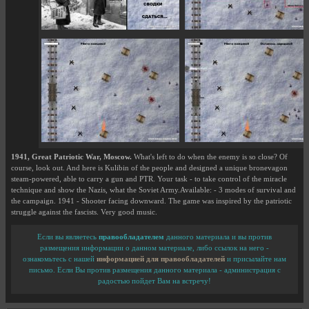
1941, Great Patriotic War, Moscow.
What's left to do when the enemy is so close? Of
course, look out. And here is Kulibin of the people and designed a unique bronevagon
steam-powered, able to carry a gun and PTR. Your task - to take control of the miracle
technique and show the Nazis, what the Soviet Army.Available: - 3 modes of survival and
the campaign. 1941 - Shooter facing downward. The game was inspired by the patriotic
struggle against the fascists. Very good music.
Если вы являетесь
правообладателем
данного материала и вы против
размещения информации о данном материале, либо ссылок на него -
ознакомьтесь с нашей
информацией для правообладателей
и присылайте нам
письмо. Если Вы против размещения данного материала - администрация с
радостью пойдет Вам на встречу!