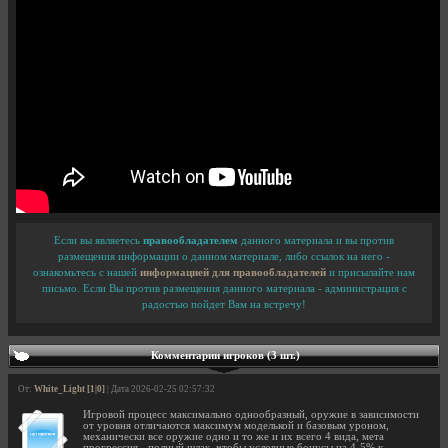
Если вы являетесь
правообладателем
данного материала и вы против
размещения информации о данном материале, либо ссылок на него -
ознакомьтесь с нашей
информацией для правообладателей
и присылайте нам
письмо. Если Вы против размещения данного материала - администрация с
радостью пойдет Вам на встречу!
Комментарии игроков (3 шт.)
От:
White_Light [1|0]
| Дата 2026-02-25 02:57:32
Игровой процесс максимально однообразный, оружие в зависимости
от уровня отличаются максимум моделькой и базовым уроном,
механически все оружие одно и то же и их всего 4 вида, мета
прогрессия - полный шлак, чтобы условные бонусы на 4-5% к