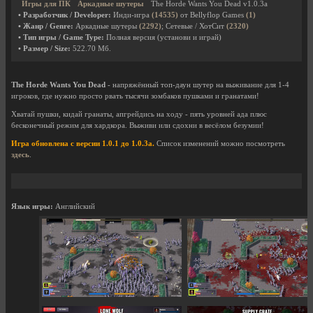
Игры для ПК
Аркадные шутеры
The Horde Wants You Dead v1.0.3a
• Разработчик / Developer:
Инди-игра
(14535)
от Bellyflop Games
(1)
• Жанр / Genre:
Аркадные шутеры
(2292)
; Сетевые / ХотСит
(2320)
• Тип игры / Game Type:
Полная версия (установи и играй)
• Размер / Size:
522.70 Мб.
The Horde Wants You Dead
- напряжённый топ-даун шутер на выживание для 1-4
игроков, где нужно просто рвать тысячи зомбаков пушками и гранатами!
Хватай пушки, кидай гранаты, апгрейдись на ходу - пять уровней ада плюс
бесконечный режим для хардкора. Выживи или сдохни в весёлом безумии!
Игра обновлена с версии 1.0.1 до 1.0.3a.
Список изменений можно посмотреть
здесь
.
Язык игры:
Английский