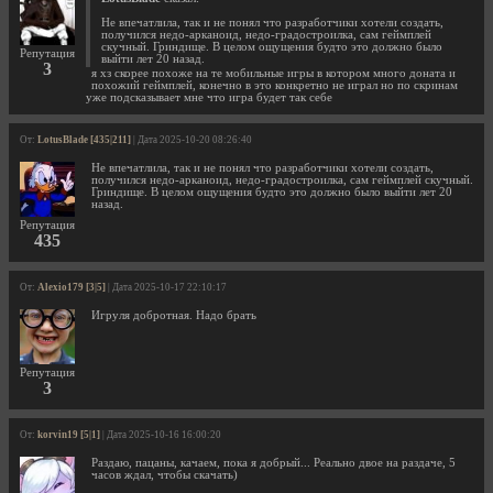
Не впечатлила, так и не понял что разработчики хотели создать,
получился недо-арканоид, недо-градостроилка, сам геймплей
скучный. Гриндище. В целом ощущения будто это должно было
Репутация
выйти лет 20 назад.
3
я хз скорее похоже на те мобильные игры в котором много доната и
похожий геймплей, конечно в это конкретно не играл но по скринам
уже подсказывает мне что игра будет так себе
От:
LotusBlade [435|211]
| Дата 2025-10-20 08:26:40
Не впечатлила, так и не понял что разработчики хотели создать,
получился недо-арканоид, недо-градостроилка, сам геймплей скучный.
Гриндище. В целом ощущения будто это должно было выйти лет 20
назад.
Репутация
435
От:
Alexio179 [3|5]
| Дата 2025-10-17 22:10:17
Игруля добротная. Надо брать
Репутация
3
От:
korvin19 [5|1]
| Дата 2025-10-16 16:00:20
Раздаю, пацаны, качаем, пока я добрый... Реально двое на раздаче, 5
часов ждал, чтобы скачать)