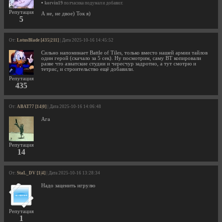
•
korvin19
полчасика подумал и добавил:
Репутация
А не, не двое) Ток я)
5
От:
LotusBlade [435|211]
| Дата 2025-10-16 14:45:52
Сильно напоминает Battle of Tiles, только вместо нашей армии тайлов
один герой (скачало за 5 сек). Ну посмотрим, саму BT копировали
разве что азиатские студии и чересчур задротно, а тут смотрю и
тетрис, и строительство ещё добавили.
Репутация
435
От:
ABAT77 [14|0]
| Дата 2025-10-16 14:06:48
Ага
Репутация
14
От:
StaL_DV [1|4]
| Дата 2025-10-16 13:28:34
Надо заценить игрулю
Репутация
1