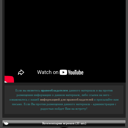
Если вы являетесь
правообладателем
данного материала и вы против
размещения информации о данном материале, либо ссылок на него -
ознакомьтесь с нашей
информацией для правообладателей
и присылайте нам
письмо. Если Вы против размещения данного материала - администрация с
радостью пойдет Вам на встречу!
Комментарии игроков (11 шт.)