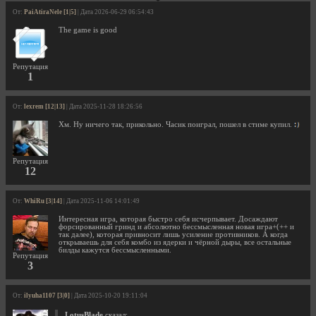
От:
PaiAtiraNele [1|5]
| Дата 2026-06-29 06:54:43
The game is good
Репутация
1
От:
lexrem [12|13]
| Дата 2025-11-28 18:26:56
Хм. Ну ничего так, прикольно. Часик поиграл, пошел в стиме купил.
Репутация
12
От:
WhiRu [3|14]
| Дата 2025-11-06 14:01:49
Интересная игра, которая быстро себя исчерпывает. Досаждают
форсированный гринд и абсолютно бессмысленная новая игра+(++ и
так далее), которая привносит лишь усиление противников. А когда
открываешь для себя комбо из ядерки и чёрной дыры, все остальные
билды кажутся бессмысленными.
Репутация
3
От:
ilyuha1107 [3|0]
| Дата 2025-10-20 19:11:04
LotusBlade
сказал: