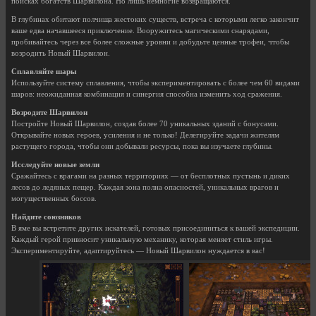
поисках богатств Шарвилона. Но лишь немногие возвращаются.
В глубинах обитают полчища жестоких существ, встреча с которыми легко закончит
ваше едва начавшееся приключение. Вооружитесь магическими снарядами,
пробивайтесь через все более сложные уровни и добудьте ценные трофеи, чтобы
возродить Новый Шарвилон.
Сплавляйте шары
Используйте систему сплавления, чтобы экспериментировать с более чем 60 видами
шаров: неожиданная комбинация и синергия способна изменить ход сражения.
Возродите Шарвилон
Постройте Новый Шарвилон, создав более 70 уникальных зданий с бонусами.
Открывайте новых героев, усиления и не только! Делегируйте задачи жителям
растущего города, чтобы они добывали ресурсы, пока вы изучаете глубины.
Исследуйте новые земли
Сражайтесь с врагами на разных территориях — от бесплотных пустынь и диких
лесов до ледяных пещер. Каждая зона полна опасностей, уникальных врагов и
могущественных боссов.
Найдите союзников
В яме вы встретите других искателей, готовых присоединиться к вашей экспедиции.
Каждый герой привносит уникальную механику, которая меняет стиль игры.
Экспериментируйте, адаптируйтесь — Новый Шарвилон нуждается в вас!