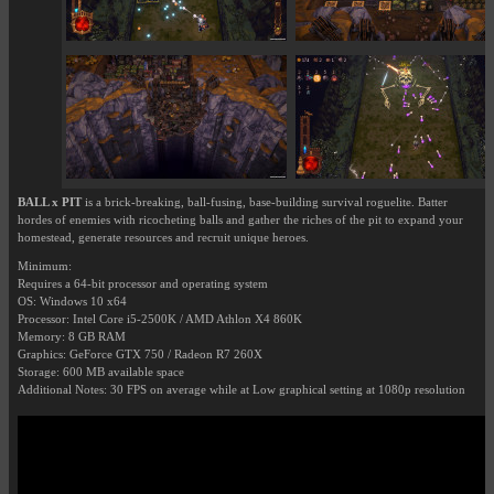
BALL x PIT
is a brick-breaking, ball-fusing, base-building survival roguelite. Batter
hordes of enemies with ricocheting balls and gather the riches of the pit to expand your
homestead, generate resources and recruit unique heroes.
Minimum:
Requires a 64-bit processor and operating system
OS: Windows 10 x64
Processor: Intel Core i5-2500K / AMD Athlon X4 860K
Memory: 8 GB RAM
Graphics: GeForce GTX 750 / Radeon R7 260X
Storage: 600 MB available space
Additional Notes: 30 FPS on average while at Low graphical setting at 1080p resolution