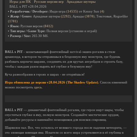
Игры для ПК
Русские версии игр
Аркадные шутеры
BALL x PIT v28.04.2026
• Разработчик / Developer:
Инди-игра
(14535)
от Kenny Sun
(4)
• Жанр / Genre:
Аркадные шутеры
(2292)
; Аркады
(3070)
; Текстовые, Roguelike
(1701)
• Язык:
Русская версия
(8412)
• Тип игры / Game Type:
Полная версия (установи и играй)
• Размер / Size:
265.30 Мб.
BALL x PIT
- захватывающий фэнтезийный survival-экшен-рогалик в стиле
арканоида, в котором ты отправишься в бездонную яму монстров, где будешь
разбивать кирпичи шарами, соединять их для крутых апгрейдов и строить базу,
чтобы с каждым разом нырять всё глубже в безумную яму!
Куча разнообразия в героях и шарах - не оторвёшься!
Игра обновлена до версии v28.04.2026 (The Shadow Update).
Список изменений
можно посмотреть
здесь
.
BALL x PIT
— динамичный фэнтезийный рогалик, где герои ищут шары, чтобы
спуститься глубже в яму, полную монстров. Создавайте мистические орудия,
добывайте ресурсы и нанимайте помощников для поисков сокровищ.
Шарвилон пал. Все, что осталось от великого города после падения метеорита, —
это зловещая зияющая яма. Искатели со всего мира устремляются в её глубины в