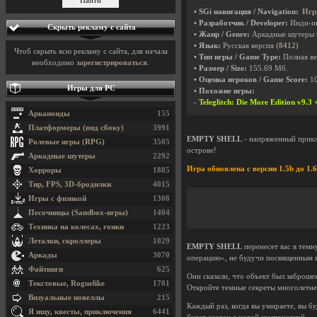
• SGi навигация / Navigation:
Игр
• Разработчик / Developer:
Инди-и
Скрыть рекламу с сайта
• Жанр / Genre:
Аркадные шутеры
• Язык:
Русская версия
(8412)
Чтоб скрыть всю рекламу с сайта, для начала
• Тип игры / Game Type:
Полная ве
необходимо
зарегистрироваться
.
• Размер / Size:
155.69 Мб.
• Оценка игроков / Game Score:
1
Игры для PC
• Похожие игры:
-
Teleglitch: Die More Edition v9.3
Арканоиды
155
Платформеры (вид сбоку)
3991
EMPTY SHELL
- напряженный приклю
Ролевые игры (RPG)
3505
острове!
Аркадные шутеры
2292
Игра обновлена с версии 1.5b до 1.6
Хорроры
1885
Тир, FPS, 3D-бродилки
4015
Игры с физикой
1308
Песочницы (Sandbox-игры)
1404
Техника на колесах, гонки
1223
Леталки, скроллеры
1029
EMPTY SHELL
перенесет вас в тем
Аркады
3070
операцию», не будучи посвященным в
Файтинги
625
Они сказали, что объект был заброшен
Текстовые, Roguelike
1701
Откройте темные секреты многолетней
Визуальные новеллы
215
Каждый раз, когда вы умираете, вы 
Я ищу, квесты, приключения
6441