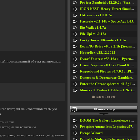
Project Zomboid v42.20.2a [Steam Early Access]
IRON NEST: Heavy Turret Simulator v1.0a
Ostranauts v1.0.0.7a
Factorio v2.1.14b + Space Age DLC
Big Walk v1.4.7a
Pile Up! v1.0.12a
Lucky Tower Ultimate v1.1.1a
BeamNG Drive v0.39.2.1b [Steam Early Access]
HyperBox v25.12.2025
Dwarf Fortress v53.16a / + Русская Версия v50.12a
ретный промышленный объект на японском
Crisis Response v0.10a / Blood & Bullet
Roguebound Pirates v0.7.0.1a [Playtest]
Dungeons & Degenerate Gamblers v2.0.2a
Enter the Chronosphere v141.6g [Steam Early Access]
Minecraft: Bedrock Edition 1.26.33.1a / + TLauncher v2.89
Показать Топ-100
исал контракт на «восстановительную
10 новых игр
.
DOOM The Gallery Experience v1.4.2
то не так.
Prospice: Anomalous Logistics v97 [Playtest]
в которые вы вовлечены.
Escape Wizard
будет рандомизировано, и каждый уровень
Probably Stolen - Cyberpunk Pawnshop Simulator v048c [Playtest]