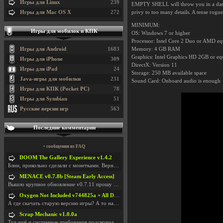
Игры для Linux
239
EMPTY SHELL will throw you in a dark in
Игры для Mac OS X
272
privy to too many details. A tense rogue
MINIMUM:
Игры для мобилок и КПК
OS: Windows 7 or higher
Processor: Intel Core 2 Duo or AMD eq
Игры для Android
1683
Memory: 4 GB RAM
Graphics: Intel Graphics HD 2GB or eq
Игры для iPhone
309
DirectX: Version 11
Игры для iPad
24
Storage: 250 MB available space
Java-игры для мобилки
231
Sound Card: Onboard audio is enough
Игры для КПК (Pocket PC)
78
Игры для Symbian
51
Русские версии игр
563
Последние комментарии
+ сообщения из FAQ
DOOM The Gallery Experience v1.4.2
Блин, прикольно сделали с монетками. Вернулся в св
MENACE v0.7.8b [Steam Early Access]
Вышло крупное обновление v0.7.11 прошу обновить
Oxygen Not Included v744825a + All DLC
А где скачать старую версию игры? А то на новой но
Scrap Mechanic v1.0.0a
Тут ещё и системные требования подскочили. Если не