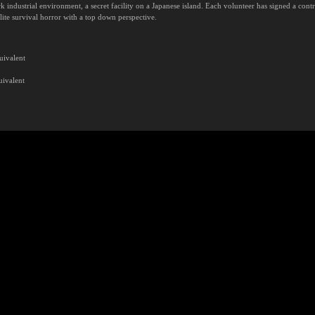
dustrial environment, a secret facility on a Japanese island. Each volunteer has signed a contr
lite survival horror with a top down perspective.
uivalent
uivalent