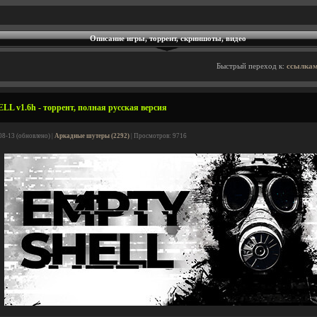
Описание игры, торрент, скриншоты, видео
Быстрый переход к:
ссылкам
L v1.6h - торрент, полная русская версия
08-13 (обновлено) |
Аркадные шутеры (2292)
| Просмотров: 9716