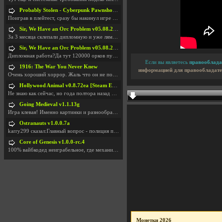
Probably Stolen - Cyberpunk Pawnshop Simulator v048c [Playtest]
Поиграв в плейтест, сразу бы накинул игре наивысши
Sir, We Have an Orc Problem v05.08.2026
За 3 месяца склепали дипломную и уже лям двести ба
Sir, We Have an Orc Problem v05.08.2026
Дипломная работа?Да тут 120000 орков путь выбирают
Если вы являетесь
правооблада
1916: The War You Never Knew
информацией для правообладате
Очень хороший хоррор. Жаль что он не получил должн
Hollywood Animal v0.8.72ea [Steam Early Access]
Не знаю как сейчас, но года полтора назад игра был
Going Medieval v1.1.13g
Игра клевая! Именно картинки и разнообразия в стро
Ostranauts v1.0.0.7a
karry299 сказал:Главный вопрос - полиция по-прежне
Core of Genesis v1.0.0-rc.4
100% вайбкодед неиграбельное, где механики знает т
Монетки 2026