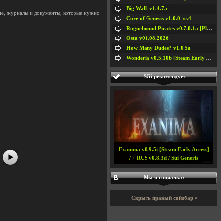
Big Walk v1.4.7a
ие, журналы и документы, которые нужно
Core of Genesis v1.0.0-rc.4
Roguebound Pirates v0.7.0.1a [Playtest]
Osta v01.08.2026
How Many Dudes? v1.0.5a
Wonderia v0.5.10b [Steam Early Access]
SGi рекомендует
#5
#6
#7
#8
Exanima v0.9.5i [Steam Early Access]
/ + RUS v0.8.3d / Sui Generis
Мы в социалках
Скрыть правый сайдбар »