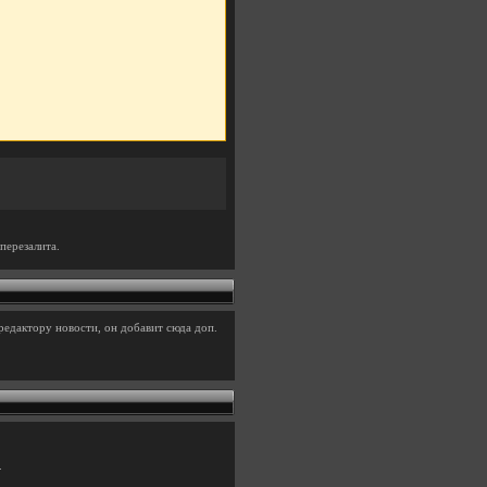
перезалита.
редактору новости, он добавит сюда доп.
.