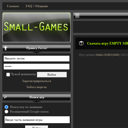
Главная
FAQ / Общение
Скачать игру EMPTY SHEL
Привет, Гость!
Игру добавил
John2s [11865|1666]
| 2025-
Чужой компьютер
Зарегистрироваться
Забыл пароль
Поиск игр
Поиск игр по названию
Расширенный Google-поиск