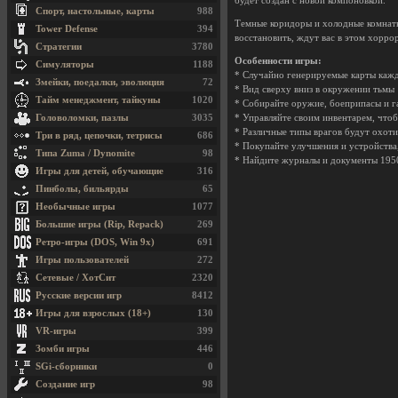
будет создан с новой компоновкой.
Спорт, настольные, карты
988
Темные коридоры и холодные комнаты
Tower Defense
394
восстановить, ждут вас в этом хоррор
Стратегии
3780
Особенности игры:
Симуляторы
1188
* Случайно генерируемые карты кажд
Змейки, поедалки, эволюция
72
* Вид сверху вниз в окружении тьмы
Тайм менеджмент, тайкуны
1020
* Собирайте оружие, боеприпасы и г
Головоломки, пазлы
3035
* Управляйте своим инвентарем, чтоб
* Различные типы врагов будут охоти
Три в ряд, цепочки, тетрисы
686
* Покупайте улучшения и устройства,
Типа Zuma / Dynomite
98
* Найдите журналы и документы 1950
Игры для детей, обучающие
316
Пинболы, бильярды
65
Необычные игры
1077
Большие игры (Rip, Repack)
269
Ретро-игры (DOS, Win 9x)
691
Игры пользователей
272
Сетевые / ХотСит
2320
Русские версии игр
8412
Игры для взрослых (18+)
130
VR-игры
399
Зомби игры
446
SGi-сборники
0
Создание игр
98