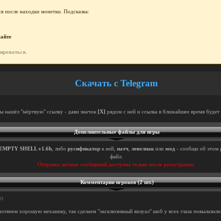
я после находки монетки. Подсказка:
сайте
рироваться
.
Скачать с Telegram
ты нашёл "мёртвую" ссылку - дави значок
[X]
рядом с ней и ссылка в ближайшее время будет 
Дополнительные файлы для игры
EMPTY SHELL v1.6h
, либо
русификатор
к ней,
патч
,
левелпак
или
мод
- сообщи об этом 
файл.
Отправка личных сообщений доступна только после регистрации.
Комментарии игроков (2 шт.)
03
потянем хорошую механику, так сделаем "эксклюзивный визуал" шоб у всех глаза повылазили