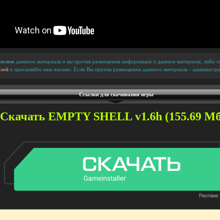
телем
данного материала и вы против размещения информации о данном материале, либо сс
лей
и присылайте нам письмо. Если Вы против размещения данного материала - администра
Ссылки для скачивания игры
Скачать EMPTY SHELL v1.6h (155.69 Мб