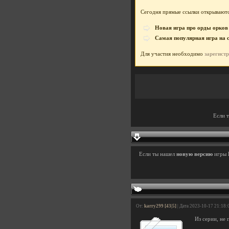
Сегодня прямые ссылки открываютс
Новая игра про орды орков
Самая популярная игра на 
Для участия необходимо
зарегист
Если 
Если ты нашел
новую версию
игры
От:
karry299 [43|5]
| Дата 2023-10-17 21:18:
Из серии, не 