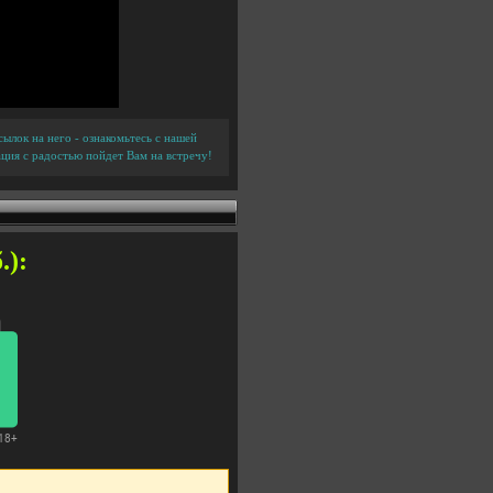
ылок на него - ознакомьтесь с нашей
ция с радостью пойдет Вам на встречу!
.):