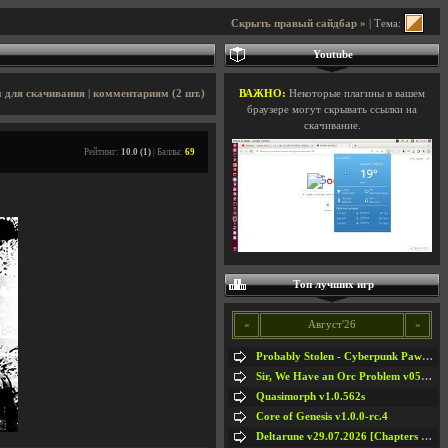
Скрыть правый сайдбар »
| Тема:
Youtube
 для скачивания
|
комментариям (2 шт.)
ВАЖНО:
Некоторые плагины в вашем
браузере могут скрывать ссылки на
скачивание.
Рейтинг:
10.0 (1)
| Баллы:
69
Топ лучших игр
«
Август'26
»
Probably Stolen - Cyberpunk Pawnshop Simulator v048c [Playtest]
Sir, We Have an Orc Problem v05.08.2026
Quasimorph v1.0.562s
Core of Genesis v1.0.0-rc.4
Deltarune v29.07.2026 [Chapters 1-5] / + RUS [Chapters 1-5]