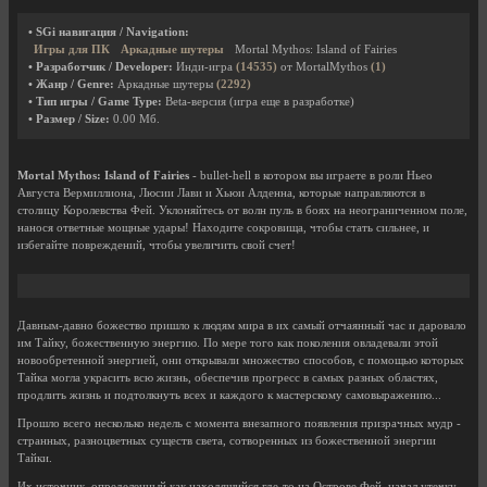
• SGi навигация / Navigation:
Игры для ПК
Аркадные шутеры
Mortal Mythos: Island of Fairies
• Разработчик / Developer:
Инди-игра
(14535)
от MortalMythos
(1)
• Жанр / Genre:
Аркадные шутеры
(2292)
• Тип игры / Game Type:
Beta-версия (игра еще в разработке)
• Размер / Size:
0.00 Мб.
Mortal Mythos: Island of Fairies
- bullet-hell в котором вы играете в роли Ньео
Августа Вермиллиона, Люсии Лави и Хьюи Алденна, которые направляются в
столицу Королевства Фей. Уклоняйтесь от волн пуль в боях на неограниченном поле,
нанося ответные мощные удары! Находите сокровища, чтобы стать сильнее, и
избегайте повреждений, чтобы увеличить свой счет!
Давным-давно божество пришло к людям мира в их самый отчаянный час и даровало
им Тайку, божественную энергию. По мере того как поколения овладевали этой
новообретенной энергией, они открывали множество способов, с помощью которых
Тайка могла украсить всю жизнь, обеспечив прогресс в самых разных областях,
продлить жизнь и подтолкнуть всех и каждого к мастерскому самовыражению...
Прошло всего несколько недель с момента внезапного появления призрачных мудр -
странных, разноцветных существ света, сотворенных из божественной энергии
Тайки.
Их источник, определенный как находящийся где-то на Острове Фей, начал утечку