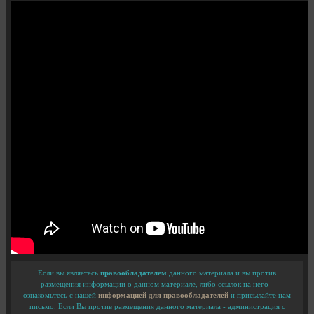
Если вы являетесь
правообладателем
данного материала и вы против
размещения информации о данном материале, либо ссылок на него -
ознакомьтесь с нашей
информацией для правообладателей
и присылайте нам
письмо. Если Вы против размещения данного материала - администрация с