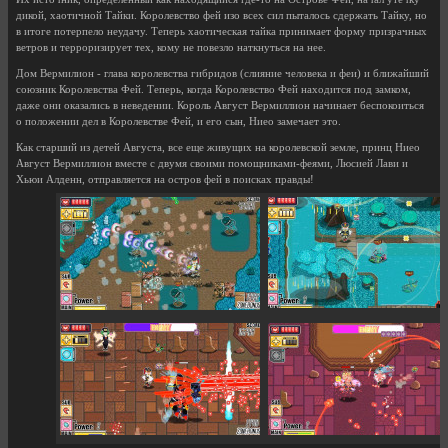
дикой, хаотичной Тайки. Королевство фей изо всех сил пыталось сдержать Тайку, но
в итоге потерпело неудачу. Теперь хаотическая тайка принимает форму призрачных
ветров и терроризирует тех, кому не повезло наткнуться на нее.
Дом Вермилион - глава королевства гибридов (слияние человека и феи) и ближайший
союзник Королевства Фей. Теперь, когда Королевство Фей находится под замком,
даже они оказались в неведении. Король Август Вермиллион начинает беспокоиться
о положении дел в Королевстве Фей, и его сын, Ниео замечает это.
Как старший из детей Августа, все еще живущих на королевской земле, принц Ниео
Август Вермиллион вместе с двумя своими помощниками-феями, Люсией Лави и
Хьюи Алденн, отправляется на остров фей в поисках правды!