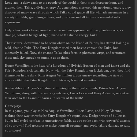
Long ago, a deity came to the people of the world in their most desperate hour, and
granted them Taika, a divine energy. As generations mastered this newfound energy, they
discovered many ways through which Taika could grace all life with advancements in a
variety of fields, grant longer lives, and push one and all to pursue masterful self-
expression...
Only a few weeks have passed since the sudden appearance of the phantasm wisps -
strange, colorful beings of light, made of the divine energy Taika.
Their source, determined to be somewhere on the Island of Fairies, has started leaking a
wild, chaotic Taika. The Fairy Kingdom tried their best to contain the Taika, but
ultimately failed. Now, the chaotic Taika takes form in phantasm wisps, and terrorizes
those unlucky enough to stumble upon them.
House Vermillion is the head of a kingdom of Hybrids (fusion of man and fairy) and the
Fairy Kingdom's closest ally. Now, with the Fairy Kingdom on lockdown, even they find
themselves in the dark. King August Vermillion grows uneasy regarding the state of
affairs within the Fairy Kingdom, and his son, Nieo, takes notice.
As the eldest of August's children still living on the royal grounds, Prince Nieo August
Vermillion, along with his two fairy retainers, Lucia Lavie and Huey Aldenne, set out on
their own to the Island of Fairies, in search of the truth!
Gameplay:
In this game, you play as Nieo August Vermillion, Lucia Lavie, and Huey Aldenne,
making their way towards the Fairy Kingdom's capital city. Dodge waves of bullets in
bullet-hell styled combat, in unrestrictive fields, as you strike back with powerful attacks
of your own! Find treasures to make yourself stronger, and avoid taking damage to raise
your score!