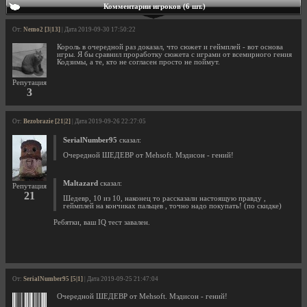
Комментарии игроков (6 шт.)
От:
Nemo2 [3|13]
| Дата 2019-09-30 17:50:22
Король в очередной раз доказал, что сюжет и геймплей - вот основа
игры. Я бы сравнил проработку сюжета с играми от всемирного гения
Кодзимы, а те, кто не согласен просто не поймут.
Репутация
3
От:
Bezobrazie [21|2]
| Дата 2019-09-26 22:27:05
SerialNumber95
сказал:
Очередной ШЕДЕВР от Mehsoft. Мэдисон - гений!
Maltazard
сказал:
Репутация
21
Шедевр, 10 из 10, наконец то рассказали настоящую правду ,
геймплей на кончиках пальцев , точно надо покупать! (по скидке)
Ребятки, ваш IQ тест завален.
От:
SerialNumber95 [5|1]
| Дата 2019-09-25 21:47:04
Очередной ШЕДЕВР от Mehsoft. Мэдисон - гений!