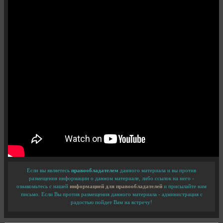
Если вы являетесь
правообладателем
данного материала и вы против
размещения информации о данном материале, либо ссылок на него -
ознакомьтесь с нашей
информацией для правообладателей
и присылайте нам
письмо. Если Вы против размещения данного материала - администрация с
радостью пойдет Вам на встречу!