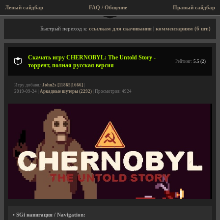
Левый сайдбар
FAQ / Общение
Правый сайдбар
Описание игры, торрент, скриншоты, видео
Быстрый переход к:
ссылкам для скачивания
|
комментариям (6 шт.)
Скачать игру CHERNOBYL: The Untold Story -
Рейтинг:
5.5 (2)
торрент, полная русская версия
Игру добавил
John2s [11865|1666]
|
2019-09-24 |
Аркадные шутеры (2292)
| Просмотров: 4924
• SGi навигация / Navigation: