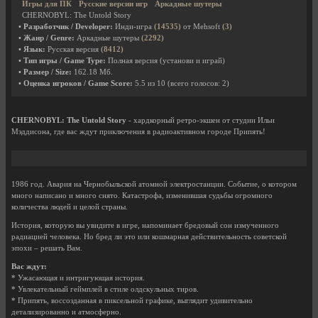
Игры для ПК
Русские версии игр
Аркадные шутеры
CHERNOBYL: The Untold Story
• Разработчик / Developer:
Инди-игра
(14535)
от Mehsoft
(3)
• Жанр / Genre:
Аркадные шутеры
(2292)
• Язык:
Русская версия
(8412)
• Тип игры / Game Type:
Полная версия (установи и играй)
• Размер / Size:
162.18 Мб.
• Оценка игроков / Game Score:
5.5
из
10
(всего голосов:
2
)
CHERNOBYL: The Untold Story
- хардкорный ретро-экшен от студии Ильи
Мэддисона, где вас ждут приключения в радиоактивном городе Припять!
1986 год. Авария на Чернобыльской атомной электростанции. Событие, о котором
много написано и много снято. Катастрофа, изменившая судьбы огромного
количества людей и целой страны.
История, которую вы увидите в игре, напоминает бредовый сон измученного
радиацией человека. Но бред ли это или кошмарная действительность советской
эпохи – решать Вам.
Вас ждут:
* Ужасающая и интригующая история.
* Увлекательный геймплей в стиле олдскульных тиров.
* Припять, воссозданная в пиксельной графике, выглядит удивительно
детализированно и атмосферно.