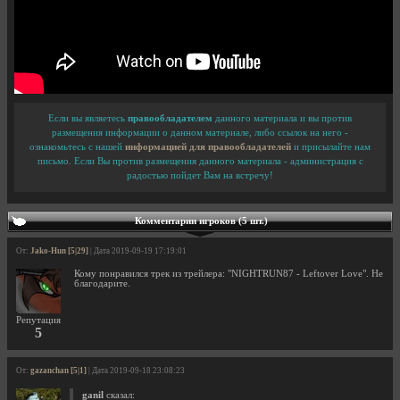
Если вы являетесь
правообладателем
данного материала и вы против
размещения информации о данном материале, либо ссылок на него -
ознакомьтесь с нашей
информацией для правообладателей
и присылайте нам
письмо. Если Вы против размещения данного материала - администрация с
радостью пойдет Вам на встречу!
Комментарии игроков (5 шт.)
От:
Jako-Hun [5|29]
| Дата 2019-09-19 17:19:01
Кому понравился трек из трейлера: "NIGHTRUN87 - Leftover Love". Не
благодарите.
Репутация
5
От:
gazanchan [5|1]
| Дата 2019-09-18 23:08:23
ganil
сказал: