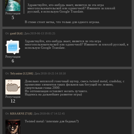
Здравствуйте, кто-нибудь знает, является ли эта игра
многопользовательской или одиночной? Извините за плохой
русский, я использую Google Translate.
Репутация
5
В стиме стоит метка, что только для одного игрока.
От:
ganil [6|4]
| Дата 2019-06-13 19:05:25
Здравствуйте, кто-нибудь знает, является ли эта игра
многопользовательской или одиночной? Извините за плохой русский, я
использую Google Translate.
Репутация
6
От:
Tolyanino [12|208]
| Дата 2018-10-25 14:18:50
Довольно неплохой гоночный шутер, смесь twisted metal, crashday, с
примесями элементов таких фильмов как бегущий по лезвию,
смертельная гонка 2000.
Но оптимизация оставляет желать лучшего.
Надеюсь на дальнейшее развитие игры)
Репутация
12
От:
KHAARNE [71|8]
| Дата 2018-06-17 14:52:45
Twisted metal / interstate для бедных?)