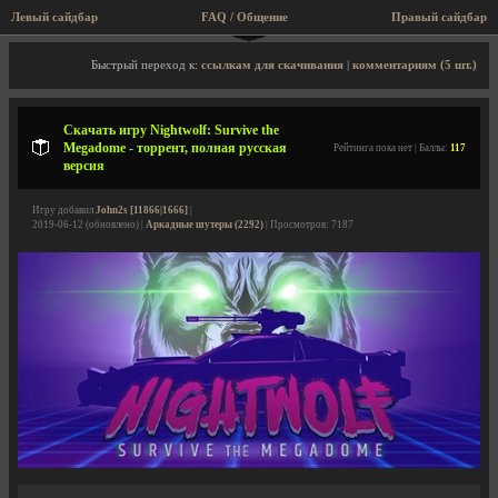
Левый сайдбар
FAQ / Общение
Правый сайдбар
Описание игры, торрент, скриншоты, видео
Быстрый переход к:
ссылкам для скачивания
|
комментариям (5 шт.)
Скачать игру Nightwolf: Survive the
Megadome - торрент, полная русская
Рейтинга пока нет | Баллы:
117
версия
Игру добавил
John2s [11866|1666]
|
2019-06-12 (обновлено) |
Аркадные шутеры (2292)
| Просмотров: 7187