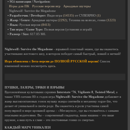
• SGi навигация / Navigation:
Игры для ПК
Русские версии игр
Аркадные шутеры
Nightwolf: Survive the Megadome
• Разработчик / Developer:
Инди-игра
(14535)
от CYBERPHO
(1)
• Жанр / Genre:
Аркадные шутеры
(2292)
; Техника на колесах, гонки
(1223)
• Язык:
Русская версия
(8413)
• Тип игры / Game Type:
Полная версия (установи и играй)
• Размер / Size:
617.05 Мб.
Nightwolf: Survive the Megadome
- взрывной гоночный экшен, где вы окажетесь
участниками жестокого шоу, в котором победит самый быстрый, ловкий и меткий!
Игра обновлена с Бета-версии до ПОЛНОЙ РУССКОЙ версии!
Список
изменений можно посмотреть
здесь
.
ПУШКИ, ЛАЗЕРЫ, ТАЧКИ И ВЗРЫВЫ
Вдохновлённая культовыми сериями
Interstate ’76
,
Vigilante 8
,
Twisted Metal
, а
также VHS-хитами 80-х годов игра
Nightwolf: Survive the Megadome
добавляет в
жанр высокооктановых гонок музыку жанра синтвейв и механику rogue-lite, что
делает её уникальной в своём роде. Вы окажетесь в роли участника самой
популярной в мире кровавой арены – «Мегакупол», где вы столкнётесь с самыми
опасными водителями. Вы – современный гладиатор, ваша машина – это ваше
оружие, а ваш путь к славе – это постоянные гонки со смертью.
КАЖДЫЙ МАТЧ УНИКАЛЕН