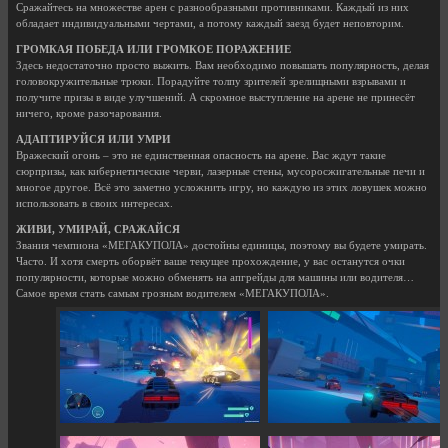
Сражайтесь на множестве арен с разнообразными противниками. Каждый из них
обладает индивидуальными чертами, а потому каждый заезд будет неповторим.
ГРОМКАЯ ПОБЕДА ИЛИ ГРОМКОЕ ПОРАЖЕНИЕ
Здесь недостаточно просто выжить. Вам необходимо повышать популярность, делая
головокружительные трюки. Порадуйте толпу зрителей зрелищными взрывами и
получите призы в виде улучшений. А скромное выступление на арене не принесёт
ничего, кроме разочарования.
АДАПТИРУЙСЯ ИЛИ УМРИ
Вражеский огонь – это не единственная опасность на арене. Вас ждут такие
сюрпризы, как кибернетические черви, лазерные стены, мусоросжигательные печи и
многое другое. Всё это заметно усложнить игру, но каждую из этих ловушек можно
использовать в своих интересах.
ЖИВИ, УМИРАЙ, СРАЖАЙСЯ
Звания чемпиона «МЕГАКУПОЛА» достойны единицы, поэтому вы будете умирать.
Часто. И хотя смерть оборвёт ваше текущее прохождение, у вас останутся очки
популярности, которые можно обменять на апгрейды для машины или водителя…
Самое время стать самым грозным водителем «МЕГАКУПОЛА».