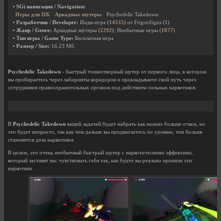
• SGi навигация / Navigation:
Игры для ПК
Аркадные шутеры
Psychedelic Takedown
• Разработчик / Developer:
Инди-игра
(14535)
от Frigorifigus
(1)
• Жанр / Genre:
Аркадные шутеры
(2292)
; Необычные игры
(1077)
• Тип игры / Game Type:
Бесплатная игра
• Размер / Size:
16.23 Мб.
Psychedelic Takedown
- быстрый тошнотворный шутер от первого лица, в котором
вы пробираетесь через лабиринты коридоров и прокладываете свой путь через
сотрудников правоохранительных органов под действием сильных наркотиков.
В
Psychedelic Takedown
вашей задачей будет набрать как можно больше очков, но
это будет непросто, так как чем дальше вы продвигаетесь по уровню, тем больше
становится доза наркотиков.
В целом, это очень необычный быстрый шутер с наркотическими эффектами,
который заставят вас чувствовать себя так, как будто вы реально приняли эти
наркотики.