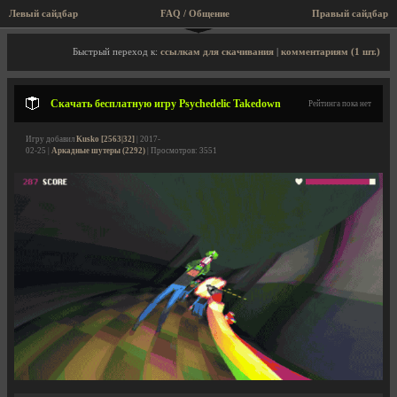
Левый сайдбар
FAQ / Общение
Правый сайдбар
Описание игры, скриншоты, видео
Быстрый переход к:
ссылкам для скачивания
|
комментариям (1 шт.)
Скачать бесплатную игру Psychedelic Takedown
Рейтинга пока нет
Игру добавил
Kusko [2563|32]
| 2017-
02-25 |
Аркадные шутеры (2292)
| Просмотров: 3551