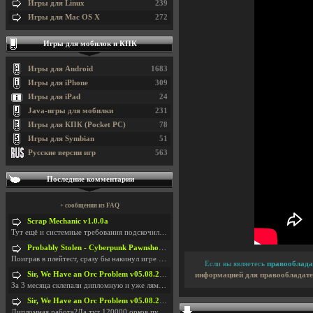
Игры для Linux
239
Игры для Mac OS X
272
Игры для мобилок и КПК
Игры для Android
1683
Игры для iPhone
309
Игры для iPad
24
Java-игры для мобилки
231
Игры для КПК (Pocket PC)
78
Игры для Symbian
51
Русские версии игр
563
Последние комментарии
+ сообщения из FAQ
Scrap Mechanic v1.0.0a
Тут ещё и системные требования подскочили. Если не
Probably Stolen - Cyberpunk Pawnshop Simulator v048c [Playtest]
Поиграв в плейтест, сразу бы накинул игре наивысши
Если вы являетесь
правооблада
Sir, We Have an Orc Problem v05.08.2026
информацией для правообладате
За 3 месяца склепали дипломную и уже лям двести ба
Sir, We Have an Orc Problem v05.08.2026
Дипломная работа?Да тут 120000 орков путь выбирают