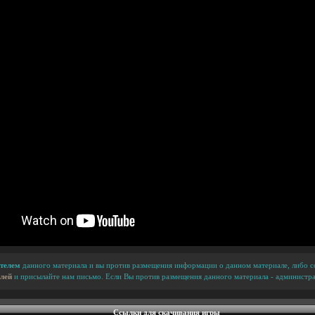
телем
данного материала и вы против размещения информации о данном материале, либо сс
лей
и присылайте нам письмо. Если Вы против размещения данного материала - администра
Ссылки для скачивания игры