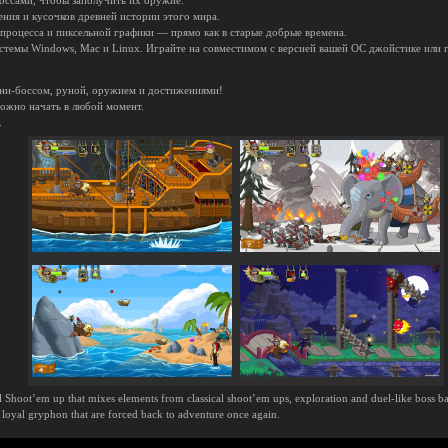
оссами, чтобы заполучить их оружие.
ния и кусочков древней истории этого мира.
 процесса и пиксельной графики — прямо как в старые добрые времена.
темы Windows, Mac и Linux. Играйте на совместимом с версией вашей ОС джойстике или 
ини-боссом, руной, оружием и достижениями!
ожно начать в любой момент.
.
Shoot’em up that mixes elements from classical shoot’em ups, exploration and duel-like boss battle
 loyal gryphon that are forced back to adventure once again.