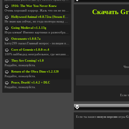
1916: The War You Never Knew
Скачать Gry
Очень хороший хоррор. Жаль что он не получил должн
Hollywood Animal v0.8.72ea [Steam Early Access]
Не знаю как сейчас, но года полтора назад игра был
Going Medieval v1.1.13g
Игра клевая! Именно картинки и разнообразия в стро
Ostranauts v1.0.0.7a
karry299 сказал:Главный вопрос - полиция по-прежне
Core of Genesis v1.0.0-rc.4
100% вайбкодед неиграбельное, где механики знает т
They Are Coming! v1.0
Раздайте, пожалуйста.
Что
Return of the Obra Dinn v1.2.120
Раздайте, пожалуйста.
Peace, Death! v1.4.2 + DLC
Раздайте, пожалуйста.
Если 
Если ты нашел
новую версию
игры
Gr