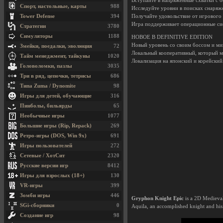
Вступайте в напряженные схватки с б
Спорт, настольные, карты
988
Исследуйте уровни в поисках снаряже
Tower Defense
394
Получайте удовольствие от игрового
Игра поддерживает операционные сис
Стратегии
3780
Симуляторы
1188
НОВОЕ В DEFINITIVE EDITION
Новый уровень со своим боссом и м
Змейки, поедалки, эволюция
72
Локальный кооперативный, который м
Тайм менеджмент, тайкуны
1020
Локализация на японский и корейский
Головоломки, пазлы
3035
Три в ряд, цепочки, тетрисы
686
Типа Zuma / Dynomite
98
Игры для детей, обучающие
316
Пинболы, бильярды
65
Необычные игры
1077
Большие игры (Rip, Repack)
269
Ретро-игры (DOS, Win 9x)
691
Игры пользователей
272
Сетевые / ХотСит
2320
Русские версии игр
8412
Игры для взрослых (18+)
130
VR-игры
399
Зомби игры
446
Gryphon Knight Epic
is a 2D Medieval 
SGi-сборники
0
Aquila, an accomplished knight and his
Создание игр
98