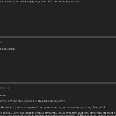
ере заявлен и показан хэд-ту-хэд кооп. А в описании не указано...
58
ет нормально.
 07:05:44
казал:
арую игрушку про медведя из мультика на самолете
Это были "Чудеса на виражах" по одноимённому диснеевскому мультику. Позор!
о сабжа... Есть две кнопки: атака и автоатака. Атака стреляет один раз, автоатака стреляет 
ерах уже давно придумали кнопки, переключающие режимы
Ну и вообще, оратор ниже пр