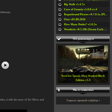
Big Walk v1.4.7a
Core of Genesis v1.0.0-rc.4
геймпаде.
Roguebound Pirates v0.7.0.1a [Playtest]
Osta v01.08.2026
How Many Dudes? v1.0.5a
Wonderia v0.5.10b [Steam Early Access]
#5
#6
SGi рекомендует
#7
#8
Need for Speed: Most Wanted Black
Edition v1.3
Мы в социалках
s, it tells the story of Sir Oliver and
Скрыть правый сайдбар »