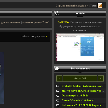
Скрыть правый сайдбар »
| Тема:
Youtube
 для скачивания
|
комментариям (7 шт.)
ВАЖНО:
Некоторые плагины в вашем
браузере могут скрывать ссылки на
скачивание.
Рейтинг:
10.0 (1)
| Баллы:
8
Топ лучших игр
«
Август'26
»
Probably Stolen - Cyberpunk Pawnshop Simulator v048c [Playtest]
Sir, We Have an Orc Problem v05.08.2026
Quasimorph v1.0.562s
Core of Genesis v1.0.0-rc.4
Deltarune v29.07.2026 [Chapters 1-5] / + RUS [Chapters 1-5]