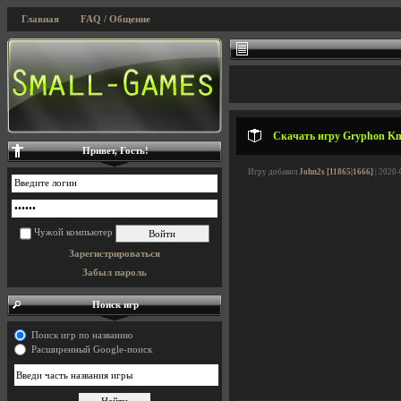
Главная
FAQ / Общение
Скачать игру Gryphon Knigh
Привет, Гость!
Игру добавил
John2s [11865|1666]
| 2020-
Чужой компьютер
Зарегистрироваться
Забыл пароль
Поиск игр
Поиск игр по названию
Расширенный Google-поиск