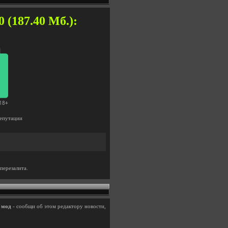
0 (187.40 Мб.):
епутации
перезалита.
и
мод
- сообщи об этом редактору новости,