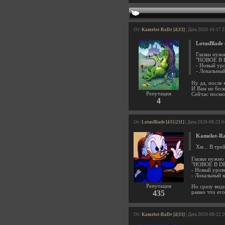
От:
Kamelot-RaDr [4|33]
| Дата 2020-10-17 
LotusBlade
Глазки нужн
"НОВОЕ В 
- Новый ур
- Локальны
Ну да, после 
И Вам не бол
Репутация
Сейчас посмот
4
От:
LotusBlade [435|211]
| Дата 2020-08-23 0
Kamelot-R
Хм... В тре
Глазки нужно 
"НОВОЕ В D
- Новый уров
- Локальный 
Репутация
Но сразу видн
435
равно что его
От:
Kamelot-RaDr [4|33]
| Дата 2020-08-22 