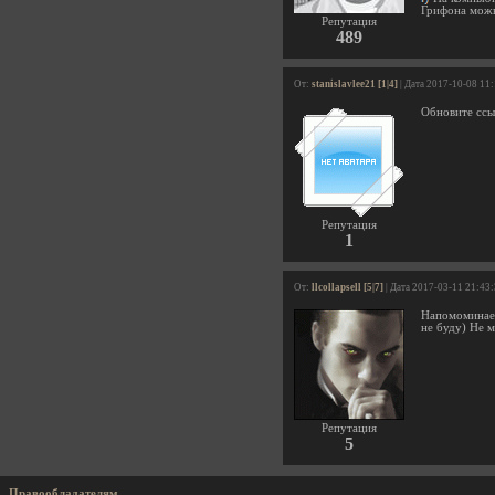
Грифона можно
Репутация
489
От:
stanislavlee21 [1|4]
| Дата 2017-10-08 11
Обновите ссыл
Репутация
1
От:
llcollapsell [5|7]
| Дата 2017-03-11 21:43
Напомоминает
не буду) Не мо
Репутация
5
Правообладателям