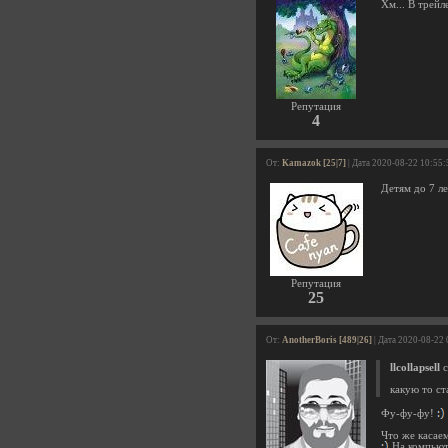
Хм... В трейл
Репутация
4
От:
Kamazok [25|7]
| Дата 2020-08-22 10:55:
Детям до 7 л
Репутация
25
От:
AnotherBoris [489|26]
| Дата 2020-08-22
llcollapsell
с
какую то ст
Фу-фу-фу!
Что же касаем
На компьют