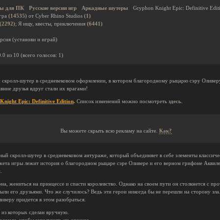
ы для ПК
Русские версии игр
Аркадные шутеры
Gryphon Knight Epic: Definitive Edit
гра
(14535)
от Cyber Rhino Studios
(1)
(2292)
; Я ищу, квесты, приключения
(6441)
рсия (установи и играй)
0.0
из
10
(всего голосов:
1
)
й скролл-шутер в средневековом оформлении, в котором благородному рыцарю сэру Оливер
вние друзья вдруг стали их врагами!
night Epic: Definitive Edition
.
Список изменений можно посмотреть
здесь
.
Вы можете скрыть всю рекламу на сайте.
Как?
й скролл-шутер в средневековом антураже, который объединяет в себе элементы классичес
жета игры лежит история о благородном рыцаре сэре Оливере и его верном грифоне Аквиле
.
на, жениться на принцессе и спасти королевство. Однако на своем пути он столкнется с про
были его друзьями. Что же случилось? Ведь эти герои никогда бы не перешли на сторону зла.
ливеру придется в этом разобраться.
 из которых сделан вручную.