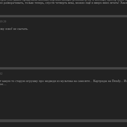
 разворачивать, только теперь, спустя четверть века, можно ещё и вверх-вниз летать! Хв
:19:20
ку плиз! не скачать.
:32
 какую то старую игрушку про медведя из мультика на самолете... Картридж на Dendy... Ил
е....