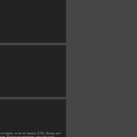
постоянно, если её зажать
Ну Денди же!
ав. Чудеса на виражах, как они есть.