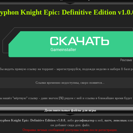
phon Knight Epic: Definitive Edition v1.0.
бы видеть прямую ссылку на торрент - зарегистрируйся, подожди неделю и набери
1
балл р
Ссылки временно недоступны, скоро появятся...
ты нашёл "мёртвую" ссылку - дави значок
[X]
рядом с ней и ссылка в ближайшее время будет 
Дополнительные файлы для игры
yphon Knight Epic: Definitive Edition v1.0.0
, либо
русификатор
к ней,
патч
,
левелпак
ил
он добавит сюда доп. файл.
Отправка личных сообщений доступна только после регистрации.