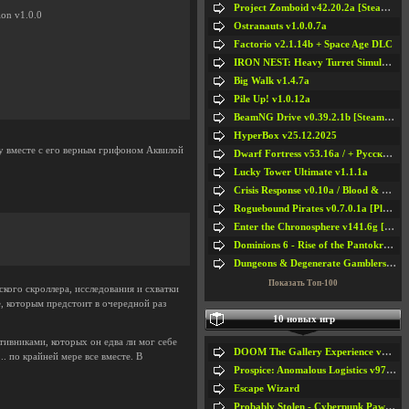
Project Zomboid v42.20.2a [Steam Early Access]
ion v1.0.0
Ostranauts v1.0.0.7a
Factorio v2.1.14b + Space Age DLC
IRON NEST: Heavy Turret Simulator v1.0a
Big Walk v1.4.7a
Pile Up! v1.0.12a
BeamNG Drive v0.39.2.1b [Steam Early Access]
HyperBox v25.12.2025
у вместе с его верным грифоном Аквилой
Dwarf Fortress v53.16a / + Русская Версия v50.12a
Lucky Tower Ultimate v1.1.1a
Crisis Response v0.10a / Blood & Bullet
Roguebound Pirates v0.7.0.1a [Playtest]
Enter the Chronosphere v141.6g [Steam Early Access]
Dominions 6 - Rise of the Pantokrator v6.35a
Dungeons & Degenerate Gamblers v2.0.2a
Показать Топ-100
кого скроллера, исследования и схватки
, которым предстоит в очередной раз
10 новых игр
тивниками, которых он едва ли мог себе
DOOM The Gallery Experience v1.4.2
.. по крайней мере все вместе. В
Prospice: Anomalous Logistics v97 [Playtest]
Escape Wizard
Probably Stolen - Cyberpunk Pawnshop Simulator v048c [Playtest]