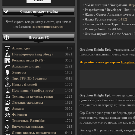
• SGi навигация / Navigation:
Игр
• Разработчик / Developer:
Инди-и
Скрыть рекламу с сайта
• Жанр / Genre:
Аркадные шутеры
• Язык:
Русская версия
(8412)
Чтоб скрыть всю рекламу с сайта, для начала
• Тип игры / Game Type:
Полная ве
необходимо
зарегистрироваться
.
• Размер / Size:
187.40 Мб.
• Оценка игроков / Game Score:
1
Игры для PC
Арканоиды
155
Gryphon Knight Epic
- увлекательны
Платформеры (вид сбоку)
3991
предстоит выяснить, почему еще неда
Ролевые игры (RPG)
3505
Игра обновлена до версии
Gryphon K
Аркадные шутеры
2292
Хорроры
1885
Тир, FPS, 3D-бродилки
4015
Игры с физикой
1308
Песочницы (Sandbox-игры)
1404
Gryphon Knight Epic
— это двухмерны
Техника на колесах, гонки
1223
один на один с боссами. В основе сю
Леталки, скроллеры
1029
отправиться навстречу приключениям
Аркады
3070
Сэр Оливер уже успел победить драко
Файтинги
625
представить, так как раньше они все 
Текстовые, Roguelike
1701
королевстве что-то пошло не так, и О
Визуальные новеллы
215
Вас ждут 8 игровых уровней, каждый
Я ищу, квесты, приключения
6441