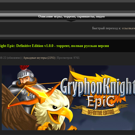
Описание игры, торрент, скриншоты, видео
Быстрый переход к:
ссылкам
t Epic: Definitive Edition v1.0.0 - торрент, полная русская версия
08-22 (обновлено) |
Аркадные шутеры (2292)
| Просмотров: 9765