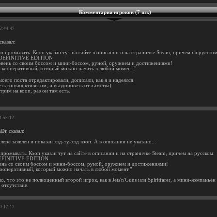
Комментарии игроков (7 шт.)
22:44:47
сказал:
о промывать. Кооп указан тут на сайте в описании и на страничке Steam, причём на русском
DEFINITIVE EDITION
овень со своим боссом и мини-боссом, руной, оружием и достижениями!
й кооперативный, который можно начать в любой момент."
моего поста отредактировали, дописали, как я и надеялся.
еть конъюнктивитом, и выздороветь от хамства)
рим на кооп, раз он там есть.
4:55:12
aDr
сказал:
йлере заявлен и показан хэд-ту-хэд кооп. А в описании не указано...
промывать. Кооп указан тут на сайте в описании и на страничке Steam, причём на русском:
EFINITIVE EDITION
ень со своим боссом и мини-боссом, руной, оружием и достижениями!
кооперативный, который можно начать в любой момент."
о, что это не полноценный второй игрок, как в Jets'n'Guns или Spiritfarer, а мини-компаньён
 отсутствие.
20:17:17