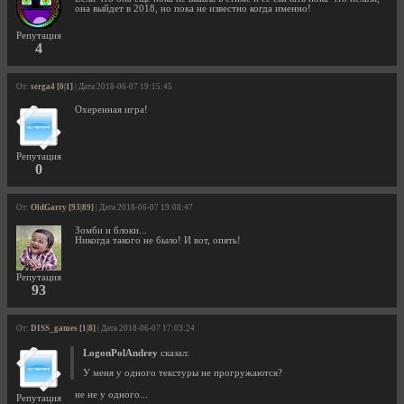
она выйдет в 2018, но пока не известно когда именно!
Репутация
4
От:
serga4 [0|1]
| Дата 2018-06-07 19:15:45
Охеренная игра!
Репутация
0
От:
OldGarry [93|89]
| Дата 2018-06-07 19:08:47
Зомби и блоки...
Никогда такого не было! И вот, опять!
Репутация
93
От:
DISS_games [1|8]
| Дата 2018-06-07 17:03:24
LogonPolAndrey
сказал:
У меня у одного текстуры не прогружаются?
не не у одного...
Репутация