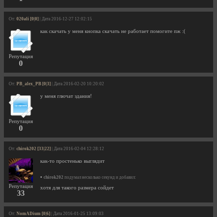
От:
020ali [0|0]
| Дата 2016-12-27 12:02:15
как скачать у меня кнопка скачать не работает помогите пж :(
Репутация
0
От:
PB_alex_PB [0|3]
| Дата 2016-02-20 10:20:02
у меня глючат здания!
Репутация
0
От:
chirok202 [33|22]
| Дата 2016-02-04 12:28:12
как-то простенько выглядит
•
chirok202
подумал несколько секунд и добавил:
Репутация
хотя для такого размера сойдет
33
От:
NomADium [0|6]
| Дата 2016-01-25 13:09:03