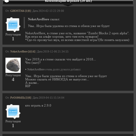
Комментарии игроков (20 шт.)
От:
GHOST366 [1|0]
| Дата 2024-02-13 22:29:00
NeketAreHere
сказал:
Увы.. Игра была удалена из стима и обнов уже не будет
NeketAreHere, в стиме уже есть, название "Zumbi Blocks 2 open alpha".
Репутация
Как игра на альфе хороша, зато там есть кувырок!
1
*Где-то прозвучал звук, из всеми известной игры"(Не понять казуалам)
От:
NeketAreHere [4|14]
| Дата 2019-12-06 21:34:55
Уже 2019,а в стиме сказали что выйдет в 2018...
Что (мат)?
•
NeketAreHere
очень долго думал и добавил:
Репутация
Увы.. Игра была удалена из стима и обнов уже не будет
4
Можно сказать её НИКОГДА не выпустят...
А жалко..
RIP
От:
PrO1004Ek [1|0]
| Дата 2019-04-15 15:54:04
кто играть в 2.9.0
Репутация
1