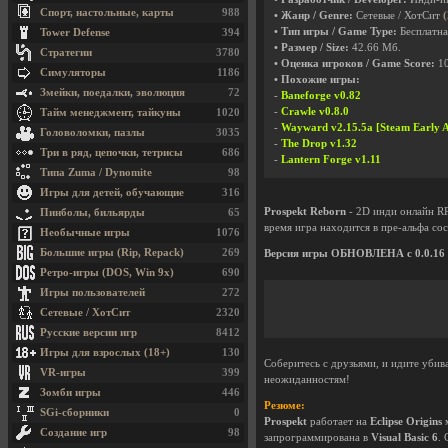
Спорт, настольные, карты
988
• Жанр / Genre:
Сетевые / ХотСит
• Тип игры / Game Type:
Бесплатна
Tower Defense
394
• Размер / Size:
42.66 Мб.
Стратегии
3780
• Оценка игроков / Game Score:
1
Симуляторы
1186
• Похожие игры:
Змейки, поедалки, эволюция
72
-
Baneforge v0.82
-
Crawle v0.8.0
Тайм менеджмент, тайкуны
1020
-
Wayward v2.15.5a [Steam Early Ac
Головоломки, пазлы
3035
-
The Drop v1.32
Три в ряд, цепочки, тетрисы
686
-
Lantern Forge v1.11
Типа Zuma / Dynomite
98
Игры для детей, обучающие
316
Prospekt Reborn
- 2D инди онлайн RP
Пинболы, бильярды
65
время игра находится в пре-альфа со
Необычные игры
1076
Большие игры (Rip, Repack)
269
Версия игры ОБНОВЛЕНА с 0.0.16 д
Ретро-игры (DOS, Win 9x)
690
Игры пользователей
272
Сетевые / ХотСит
2320
Русские версии игр
8412
Игры для взрослых (18+)
130
Соберитесь с друзьями, и идите убив
VR-игры
399
неожиданностям!
Зомби игры
446
Резюме:
SGi-сборники
0
Prospekt
работает на
Eclipse Origins
м
Создание игр
98
запрограммирована в
Visual Basic 6
.