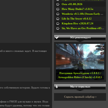
Osta v01.08.2026
How Many Dudes? v1.0.5a
Wonderia v0.5.10b [Steam Early Access]
Life In The Sewer v0.4.12
Kingdom Hex v2026.07.24
Sir, We Have an Orc Problem v05.08.2026
SGi рекомендует
ей и много сложных задач. В настоящее
Наездники Армагеддона v1.0.0.1 /
Armageddon Riders (Clutch) v1.0.0.1
Мы в социалках
го собственную историю. Будьте готовы к
Скрыть правый сайдбар »
рафики и FMOD для музыки и звуков. Игра
унты будут удалены, потому что это только