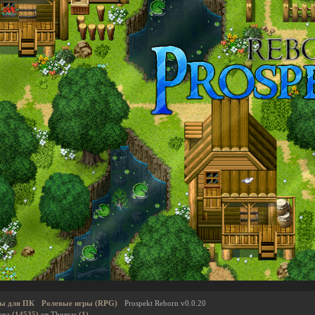
ы для ПК
Ролевые игры (RPG)
Prospekt Reborn v0.0.20
гра
(14535)
от Thomas
(1)