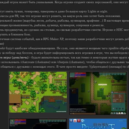
аждый игрок может быть уникальным. Когда игроки создают своих персонажей, они могут 
гут иметь туман, тонировку, панорамы и даже большую карту Lights at night.
классы для PR, так что игроки могут решить, на какую роль они хотят быть похожими.
 реальной жизни (вырубка лесов, добыча, рыбалка, кулинария, крафтинг...) В настоящее врем
щая промышленность, рыбалка, кузница, кулинария, оперения и ремесло.
ень продвинутая, но сделано на столько, на сколько разработчики смогли. Игроки и НПС мог
тупить в ближнем бою.
логичная система событий, как в RPG Maker XP, поэтому наши разработчики могут делать де
ки)
spekt будут наиболее обнадеживающими. Не соло, они являются мощным чего прийти обрабат
 за победу над боссом, и игра будет информировать всех игроков в игре, что вы победили
м игры (день/ночь)
- будьте внимательны ночью, так как темно и некоторые жуткие враги м
 использовать /chatcreate (chatname) или /chatjoin (chatname), чтобы общаться с друзьями
общаться с друзьями с помощью этого. В чате просто введите: !(playername) (message) to cha