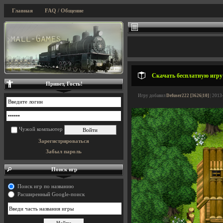
Главная
FAQ / Общение
Скачать бесплатную игру P
Привет, Гость!
Игру добавил
Defuser222 [3626|10]
| 2013
Чужой компьютер
Зарегистрироваться
Забыл пароль
Поиск игр
Поиск игр по названию
Расширенный Google-поиск