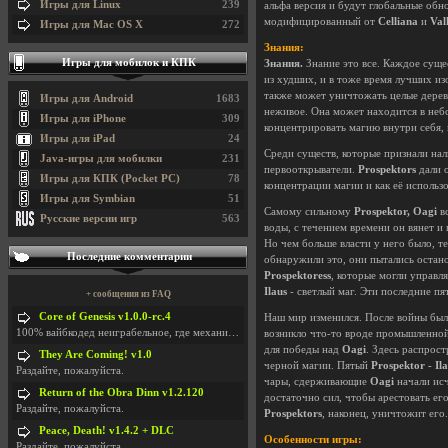
Игры для Linux
239
альфа версия и будут глобальные обн
модифицированный от
Celliana
и
Val
Игры для Mac OS X
272
Знания:
Игры для мобилок и КПК
Знания.
Знание это все. Каждое суще
из худших, и в тоже время лучших из
также может уничтожать целые дерев
Игры для Android
1683
неживое. Она может находится в неб
Игры для iPhone
309
концентрировать магию внутри себя, н
Игры для iPad
24
Среди существ, которые признали нал
Java-игры для мобилки
231
первооткрыватели.
Prospektors
дали о
Игры для КПК (Pocket PC)
78
концентрации магии и как её использо
Игры для Symbian
51
Самому сильному
Prospektor, Oagi
вс
Русские версии игр
563
воды, с течением времени он вянет и
Но чем больше власти у него было, т
Последние комментарии
обнаружили это, они пытались остано
Prospektoress
, которые могли управ
Ilaus
- светлый маг. Эти последние пя
+ сообщения из FAQ
Core of Genesis v1.0.0-rc.4
Наш мир изменился. После войны бы
100% вайбкодед неиграбельное, где механики знает т
возникло что-то вроде промышленно
для победы над
Oagi
. Здесь распрос
They Are Coming! v1.0
черной магии. Пятый
Prospektor - Il
Раздайте, пожалуйста.
чары, сдерживающие
Oagi
начали исч
Return of the Obra Dinn v1.2.120
достаточно сил, чтобы арестовать е
Раздайте, пожалуйста.
Prospektors
, наконец, уничтожит его
Peace, Death! v1.4.2 + DLC
Особенности игры:
Раздайте, пожалуйста.