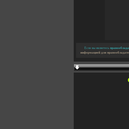
Если вы являетесь
правооблада
информацией для правообладате