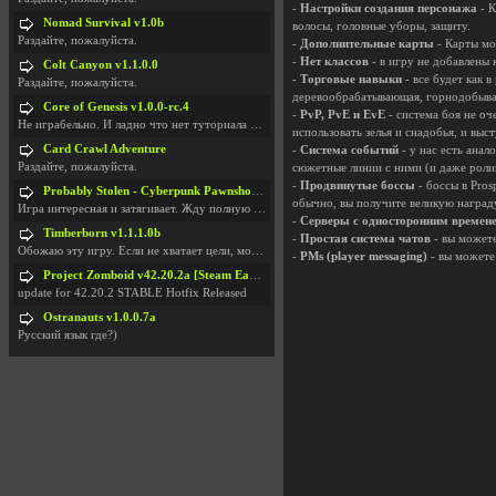
-
Настройки создания персонажа
- К
Nomad Survival v1.0b
волосы, головные уборы, защиту.
Раздайте, пожалуйста.
-
Дополнительные карты
- Карты мо
-
Нет классов
- в игру не добавлены 
Colt Canyon v1.1.0.0
-
Торговые навыки
- все будет как в
Раздайте, пожалуйста.
деревообрабатывающая, горнодобываю
Core of Genesis v1.0.0-rc.4
-
PvP, PvE и EvE
- система боя не оч
Не играбельно. И ладно что нет туториала и ничего
использовать зелья и снадобья, и выс
Card Crawl Adventure
-
Система событий
- у нас есть ана
Раздайте, пожалуйста.
сюжетные линии с ними (и даже роли
-
Продвинутые боссы
- боссы в Pro
Probably Stolen - Cyberpunk Pawnshop Simulator v048c [Playtest]
обычно, вы получите великую награду
Игра интересная и затягивает. Жду полную версию, т
-
Серверы с односторонним времене
Timberborn v1.1.1.0b
-
Простая система чатов
- вы можете
Обожаю эту игру. Если не хватает цели, можно чудо
-
PMs (player messaging)
- вы можете 
Project Zomboid v42.20.2a [Steam Early Access]
update for 42.20.2 STABLE Hotfix Released
Ostranauts v1.0.0.7a
Русский язык где?)