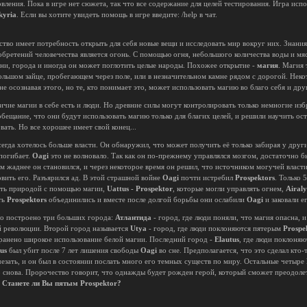
овления. Пока в игре нет сюжета, так что все содержание для целей тестирования. Игра исп
kyria
. Если вы хотите увидеть помощь в игре введите: /help в чат.
ство имеет потребность открыть для себя новые вещи и исследовать мир вокруг них. Знан
обретений человечества является огонь. С помощью огня, небольшого количества воды и м
ни, города и иногда он может поглотить целые народы. Похожее открытие -
магия
. Магия 
ольшом зайце, пробегающем через поле, или в незначительном камне рядом с дорогой. Нек
е осознавая этого, но те, кто понимает это, может использовать магию во благо себя и друг
ичие магии в себе есть и люди. Но древние силы могут контролировать только немногие из
бещание, что они будут использовать магию только для благих целей, и решили научить о
вать. Но все хорошее имеет свой конец...
егда хотелось больше власти. Он обнаружил, что может получить её только забирая у других
 погибает.
Oagi
это не волновало. Так как он по-прежнему управлялся мозгом, достаточно б
ем жаднее он становился, и через некоторое время он решил, что источником могучей власт
вить его. Разъярился ад. В этой страшной войне
Oagi
почти истребил
Prospektors
. Только
лять природой с помощью магии,
Uattus - Prospektor
, которые могли управлять огнем,
Airaly
ть
Prospektors
объединились и вместе после долгой борьбы они ослабили
Oagi
и заковали е
ло построено три больших города:
Атлантида
- город, где люди поняли, что магия опасна, и
й революции. Второй город называется
Utya
- город, где люди поклоняются пятерым
Prospe
транено широкое использование белой магии. Последний город -
Elautus
, где люди поклоня
aus
был убит после 7 лет лишения свободы
Oagi
во сне. Предполагается, что это сделал кто-
езать, и он был в состоянии послать много его темных существ по миру. Остальные четыре
го снова. Пророчество говорит, что однажды будет рожден герой, который сможет преодол
.
Станете ли Вы пятым Prospektor?