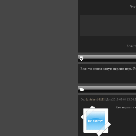
Что
Если 
Если ты нашел
новую версию
игры
P
От:
darkshor [4|10]
| Дата 2013-05-04 13:04:
Кто играет в 