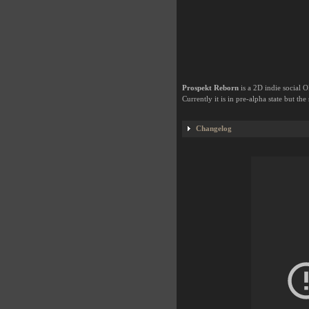
Prospekt Reborn
is a 2D indie social
Currently it is in pre-alpha state but th
Changelog