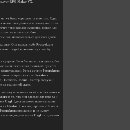
ользует
RPG Maker VX
,
ия могут быть хорошими и плохими. Одно
яса можно накормить всю семью, но огонь
течет через каждое существо, живое или
оторые существа способны
им, или использовать её для злых целей.
бранные. Они назвали себя
Prospektors
-
стальных людей правильному способу
 существ. Тело без магии, как цветок без
ыло магической силы из низших существ.
и являются люди. Когда другие
Prospektors
 5 самых мощных выжили:
Syraine -
s
- Целитель,
Iodine
- мастер воздуха и
го на гранитной скале.
 поэтому отказались от её использования и
ktors
за то, что они сделали для народа и
ются
Oagi
. Здесь широкое использование
то из
Elautus
. С тех пор прошло 200 лет и
Prospektors
при жизни и не имеют
еть все подводные камни
Oagi
и с другими