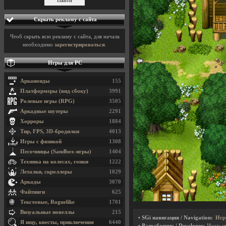
Скрыть рекламу с сайта
Чтоб скрыть всю рекламу с сайта, для начала
необходимо
зарегистрироваться
.
Игры для PC
Арканоиды
155
Платформеры (вид сбоку)
3991
Ролевые игры (RPG)
3505
Аркадные шутеры
2291
Хорроры
1884
Тир, FPS, 3D-бродилки
4013
Игры с физикой
1308
Песочницы (Sandbox-игры)
1404
Техника на колесах, гонки
1222
Леталки, скроллеры
1029
Аркады
3070
Файтинги
625
Текстовые, Roguelike
1701
Визуальные новеллы
215
• SGi навигация / Navigation:
Игр
Я ищу, квесты, приключения
6440
• Разработчик / Developer:
Инди-и