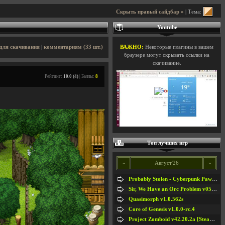
Скрыть правый сайдбар »
| Тема:
Youtube
для скачивания
|
комментариям (33 шт.)
ВАЖНО:
Некоторые плагины в вашем
браузере могут скрывать ссылки на
скачивание.
Рейтинг:
10.0 (4)
| Баллы:
8
Топ лучших игр
«
Август'26
»
Probably Stolen - Cyberpunk Pawnshop Simulator v048c [Playtest]
Sir, We Have an Orc Problem v05.08.2026
Quasimorph v1.0.562s
Core of Genesis v1.0.0-rc.4
Project Zomboid v42.20.2a [Steam Early Access]