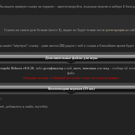
бы видеть прямую ссылку на торрент - зарегистрируйся, подожди неделю и набери
1
балл р
Ссылок на самом деле больше (всего
1
), видно их будет только после
регистрации
на сай
ты нашёл "мёртвую" ссылку - дави значок
[X]
рядом с ней и ссылка в ближайшее время будет 
Дополнительные файлы для игры
rospekt Reborn v0.0.20
, либо
русификатор
к ней,
патч
,
левелпак
или
мод
- сообщи об этом
файл.
Отправка личных сообщений доступна только после регистрации.
Комментарии игроков (33 шт.)
53
неё, добавьтесь в скайп, myortbiy