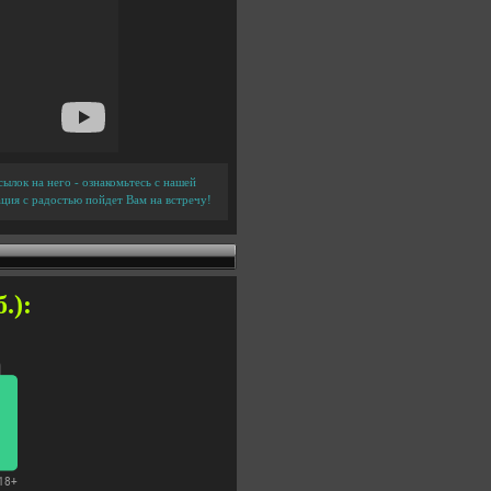
ылок на него - ознакомьтесь с нашей
ция с радостью пойдет Вам на встречу!
.):