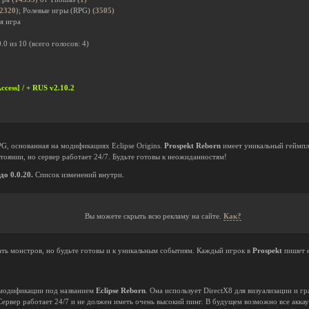
(2320)
; Ролевые игры (RPG)
(3505)
я игра
0.0
из
10
(всего голосов:
4
)
cess] / + RUS v2.10.2
G, основанная на модификациях Eclipse Origins.
Prospekt Reborn
имеет уникальный геймпл
стоянии, но сервер работает 24/7. Будьте готовы к неожиданностям!
о 0.0.20.
Список изменений внутри.
Вы можете скрыть всю рекламу на сайте.
Как?
ать монстров, но будьте готовы и к уникальным событиям. Каждый игрок в
Prospekt
пишет е
одификации под названием
Eclipse Reborn
. Она использует DirectX8 для визуализации и г
 Сервер работает 24/7 и не должен иметь очень высокий пинг. В будущем возможно все акка