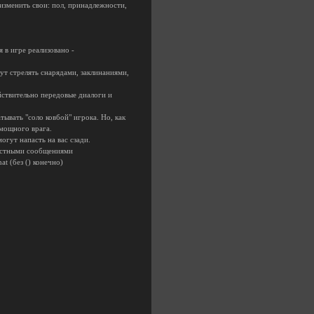
изменить свои: пол, принадлежности,
я в игре реализовано -
ут стрелять снарядами, заклинаниями,
йствительно передовые диалоги и
ывать "соло ковбой" игрока. Но, как
 мощного врага.
огут напасть на вас сзади.
 частными сообщениями
t (без () конечно)