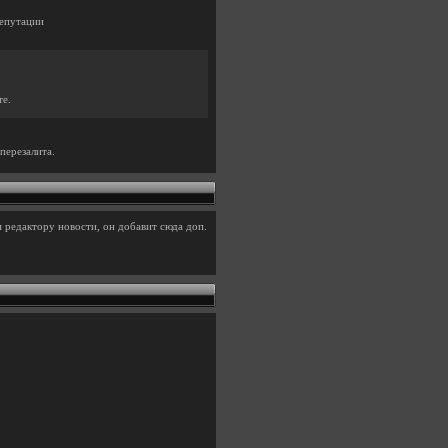
епутации
те.
перезалита.
 редактору новости, он добавит сюда доп.