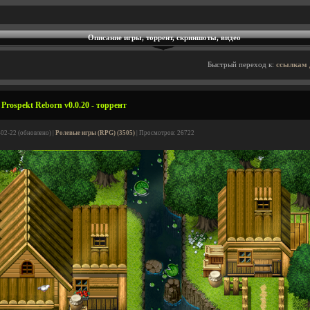
Описание игры, торрент, скриншоты, видео
Быстрый переход к:
ссылкам 
rospekt Reborn v0.0.20 - торрент
-02-22 (обновлено) |
Ролевые игры (RPG) (3505)
| Просмотров: 26722