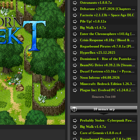
Ostranauts v1.0.0.7a
Deltarune v29.07.2026 [Chapters 1-5] / + RUS [Chapters 1-5]
Factorio v2.1.13b + Space Age DLC
Pile Up! v1.0.12a
Big Walk v1.4.7a
Enter the Chronosphere v141.6g [Steam Early Access]
Crisis Response v0.10a / Blood & Bullet
Roguebound Pirates v0.7.0.1a [Playtest]
HyperBox v25.12.2025
Dominions 6 - Rise of the Pantokrator v6.35a
BeamNG Drive v0.39.2.1b [Steam Early Access]
Dwarf Fortress v53.16a / + Русская Версия v50.12a
Neon Inferno v04.08.2026
Minecraft: Bedrock Edition 1.26.33.1a / + TLauncher v2.89
Plague Inc: Evolved PC v1.24.0.2a + All DLCs
Показать Топ-100
10 новых игр
Probably Stolen - Cyberpunk Pawnshop Simulator v048c [Playtest]
Big Walk v1.4.7a
Core of Genesis v1.0.0-rc.4
Roguebound Pirates v0.7.0.1a [Playtest]