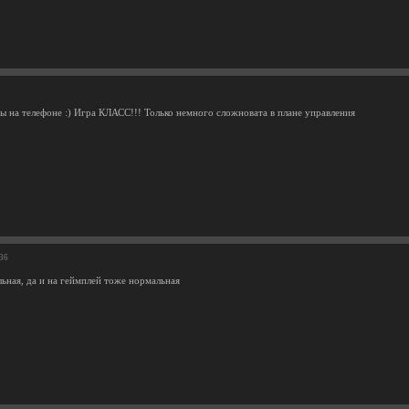
ры на телефоне :) Игра КЛАСС!!! Только немного сложновата в плане управления
:36
льная, да и на геймплей тоже нормальная