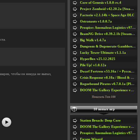
Core of Genesis v1.0.0-rc.4
Project Zomboid v42.20.2a [Steam Early Access]
Factorio v2.1.14b + Space Age DLC
Ostranauts v1.0.0.7a
Prospice: Anomalous Logistics v97 [Playtest]
BeamNG Drive v0.39.2.1b [Steam Early Access]
ста.
Big Walk v1.4.7a
Dungeons & Degenerate Gamblers v2.0.2a
Lucky Tower Ultimate v1.1.1a
HyperBox v25.12.2025
Pile Up! v1.0.12a
Dwarf Fortress v53.16a / + Русская Версия v50.12a
шарик, чтобы он никуда не выпал,
Crisis Response v0.10a / Blood & Bullet
Roguebound Pirates v0.7.0.1a [Playtest]
#5
DOOM The Gallery Experience v1.4.2
Показать Топ-100
10 новых игр
Station Breach: Deep Core
DOOM The Gallery Experience v1.4.2
Prospice: Anomalous Logistics v97 [Playtest]
Escape Wizard