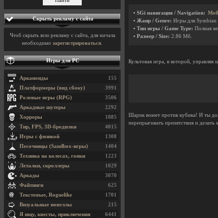
• SGi навигация / Navigation:
Моб
Скрыть рекламу с сайта
• Жанр / Genre:
Игры для Symbian
• Тип игры / Game Type:
Полная ве
Чтоб скрыть всю рекламу с сайта, для начала
• Размер / Size:
2.86 Мб.
необходимо
зарегистрироваться
.
Игры для PC
Культовая игра, в которой, управляя
Арканоиды
155
Платформеры (вид сбоку)
3991
Ролевые игры (RPG)
3506
Аркадные шутеры
2292
Шарик воюет против кубика! И ты дол
Хорроры
1885
перепрыгивать препятствия и делать
Тир, FPS, 3D-бродилки
4015
Игры с физикой
1308
Песочницы (Sandbox-игры)
1404
Техника на колесах, гонки
1223
Леталки, скроллеры
1029
Аркады
3070
Файтинги
625
Текстовые, Roguelike
1701
Визуальные новеллы
215
Я ищу, квесты, приключения
6441