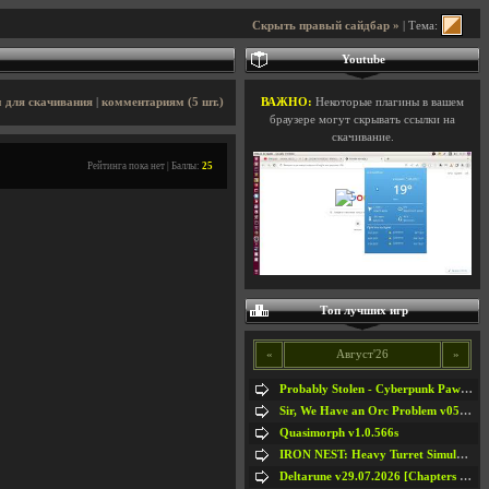
Скрыть правый сайдбар »
| Тема:
Youtube
 для скачивания
|
комментариям (5 шт.)
ВАЖНО:
Некоторые плагины в вашем
браузере могут скрывать ссылки на
скачивание.
Рейтинга пока нет | Баллы:
25
Топ лучших игр
«
Август'26
»
Probably Stolen - Cyberpunk Pawnshop Simulator v048c [Playtest]
Sir, We Have an Orc Problem v05.08.2026
Quasimorph v1.0.566s
IRON NEST: Heavy Turret Simulator v1.0a
Deltarune v29.07.2026 [Chapters 1-5] / + RUS [Chapters 1-5]