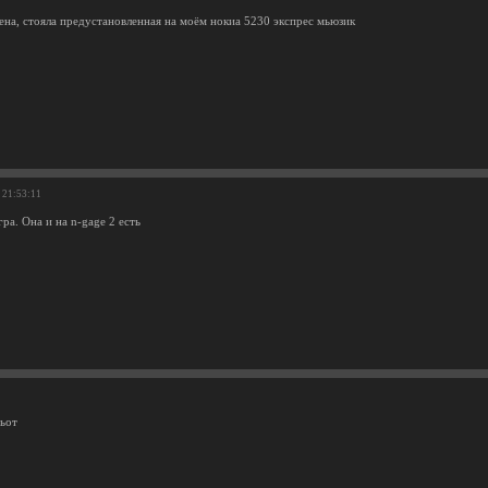
ена, стояла предустановленная на моём нокиа 5230 экспрес мьюзик
 21:53:11
ра. Она и на n-gage 2 есть
дьот