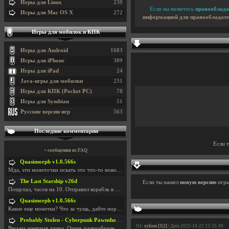
Игры для Linux
239
Если вы являетесь
правооблада
Игры для Mac OS X
272
информацией для правообладате
Игры для мобилок и КПК
Игры для Android
1683
Игры для iPhone
309
Игры для iPad
24
Java-игры для мобилки
231
Игры для КПК (Pocket PC)
78
Игры для Symbian
51
Русские версии игр
563
Последние комментарии
Если 
+ сообщения из FAQ
Quasimorph v1.0.566s
Мда, эти монеточки искать это что-то новое в сфере
The Last Starship v26d
Если ты нашел
новую версию
игр
Пощупал, часов на 10. Отправил корабль в другую Га
Quasimorph v1.0.566s
Какие еще монетки? Что за чущь, дайте нормально ск
Probably Stolen - Cyberpunk Pawnshop Simulator v048c [Playtest]
От:
sylion [3|2]
| Дата 2023-10-22 13:25:49
Весьма занятная демка. Очень разнообразные механик