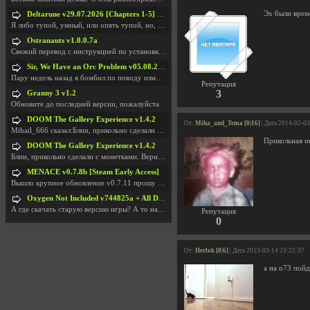
Эх были врем
Deltarune v29.07.2026 [Chapters 1-5] / + RUS [Chapters 1-5]
Я либо тупой, умный, или опять тупой, но, вроде я
Ostranauts v1.0.0.7a
Свежий перевод с инструкцией по установкеhttps://g
Sir, We Have an Orc Problem v05.08.2026
Пару недель назад я бомбил по поводу изменения мин
Репутация
3
Granny 3 v1.2
Обновите до последней версии, пожалуйста
DOOM The Gallery Experience v1.4.2
От:
Miha_and_Tema [0|16]
| Дата 2014-02-03
Mihail_666 сказал:Блин, прикольно сделали с монетк
Прикольная иг
DOOM The Gallery Experience v1.4.2
Блин, прикольно сделали с монетками. Вернулся в св
MENACE v0.7.8b [Steam Early Access]
Вышло крупное обновление v0.7.11 прошу обновить
Oxygen Not Included v744825a + All DLC
А где скачать старую версию игры? А то на новой но
Репутация
0
От:
Herlok [0|6]
| Дата 2013-03-14 23:22:37
а на n73 пой