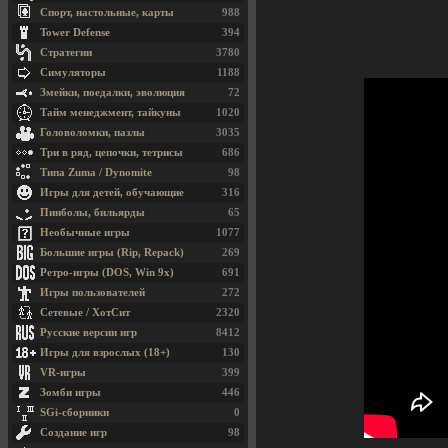
Спорт, настольные, карты
988
Tower Defense
394
Стратегии
3780
Симуляторы
1188
Змейки, поедалки, эволюция
72
Тайм менеджмент, тайкуны
1020
Головоломки, пазлы
3035
Три в ряд, цепочки, тетрисы
686
Типа Zuma / Dynomite
98
Игры для детей, обучающие
316
Пинболы, бильярды
65
Необычные игры
1077
Большие игры (Rip, Repack)
269
Ретро-игры (DOS, Win 9x)
691
Игры пользователей
272
Сетевые / ХотСит
2320
Русские версии игр
8412
Игры для взрослых (18+)
130
VR-игры
399
Зомби игры
446
SGi-сборники
0
Создание игр
98