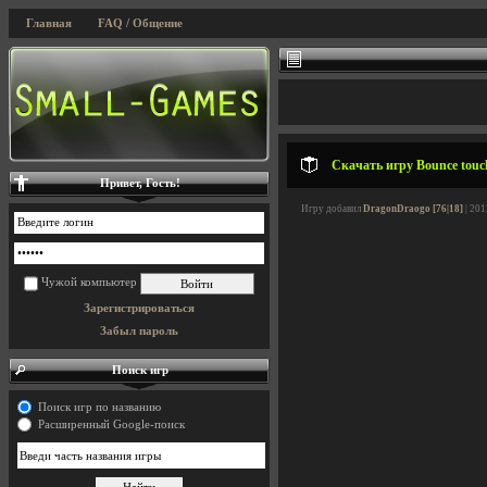
Главная
FAQ / Общение
Скачать игру Bounce touc
Привет, Гость!
Игру добавил
DragonDraogo [76|18]
| 201
Чужой компьютер
Зарегистрироваться
Забыл пароль
Поиск игр
Поиск игр по названию
Расширенный Google-поиск