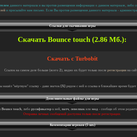
телем
данного материала и вы против размещения информации о данном материале, либо сс
лей
и присылайте нам письмо. Если Вы против размещения данного материала - администра
Ссылки для скачивания игры
Скачать Bounce touch (2.86 Мб.):
Скачать с Turbobit
Ссылок на самом деле больше (всего
2
), видно их будет только после
регистрации
на сай
ты нашёл "мёртвую" ссылку - дави значок
[X]
рядом с ней и ссылка в ближайшее время будет 
Дополнительные файлы для игры
ы
Bounce touch
, либо
русификатор
к ней,
патч
,
левелпак
или
мод
- сообщи об этом редакто
Отправка личных сообщений доступна только после регистрации.
Комментарии игроков (5 шт.)