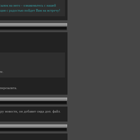
ылок на него - ознакомьтесь с нашей
ция с радостью пойдет Вам на встречу!
те.
перезалита.
ру новости, он добавит сюда доп. файл.