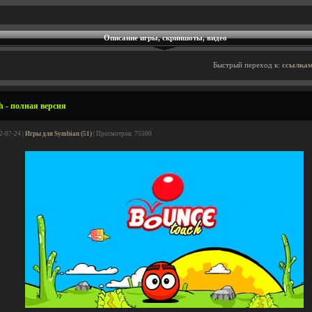
Описание игры, скриншоты, видео
Быстрый переход к:
ссылкам
h - полная версия
2-07-24 |
Игры для Symbian (51)
| Просмотров: 75500