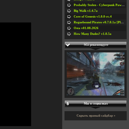
Probably Stolen - Cyberpunk Pawnshop Simulator v048c [Playtest]
Big Walk v1.4.7a
Core of Genesis v1.0.0-rc.4
Roguebound Pirates v0.7.0.1a [Playtest]
Osta v01.08.2026
How Many Dudes? v1.0.5a
SGi рекомендует
Наездники Армагеддона v1.0.0.1 /
Armageddon Riders (Clutch) v1.0.0.1
Мы в социалках
Скрыть правый сайдбар »