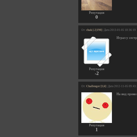
Репутация
0
От:
chak [-2|190]
| Дата 2013-01-05 18:36:19
Играл у сест
Репутация
-2
От:
Challenger [1|4]
| Дата 2012-11-05 09:43
На вид прико
Репутация
1