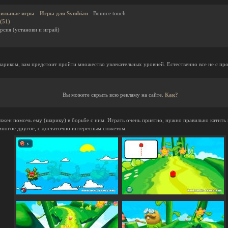
ильные игры
Игры для Symbian
Bounce touch
(51)
рсия (установи и играй)
 шариком, вам предстоит пройти множество увлекательных уровней. Естественно все не с про
Вы можете скрыть всю рекламу на сайте.
Как?
жен помочь ему (шарику) в борьбе с ним. Играть очень приятно, нужно правильно катить 
 многое другое, с достаточно интересным сюжетом.