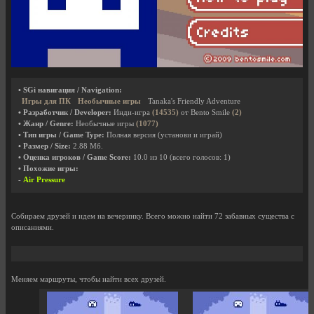
• SGi навигация / Navigation:
Игры для ПК
Необычные игры
Tanaka's Friendly Adventure
• Разработчик / Developer:
Инди-игра
(14535)
от Bento Smile
(2)
• Жанр / Genre:
Необычные игры
(1077)
• Тип игры / Game Type:
Полная версия (установи и играй)
• Размер / Size:
2.88 Мб.
• Оценка игроков / Game Score:
10.0
из
10
(всего голосов:
1
)
• Похожие игры:
-
Air Pressure
Собираем друзей и идем на вечеринку. Всего можно найти 72 забавных существа с
описаниями.
Меняем маршруты, чтобы найти всех друзей.