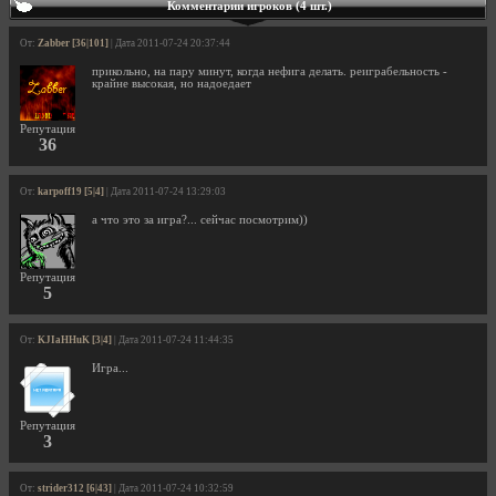
Комментарии игроков (4 шт.)
От:
Zabber [36|101]
| Дата 2011-07-24 20:37:44
прикольно, на пару минут, когда нефига делать. реиграбельность -
крайне высокая, но надоедает
Репутация
36
От:
karpoff19 [5|4]
| Дата 2011-07-24 13:29:03
а что это за игра?... сейчас посмотрим))
Репутация
5
От:
KJIaHHuK [3|4]
| Дата 2011-07-24 11:44:35
Игра...
Репутация
3
От:
strider312 [6|43]
| Дата 2011-07-24 10:32:59