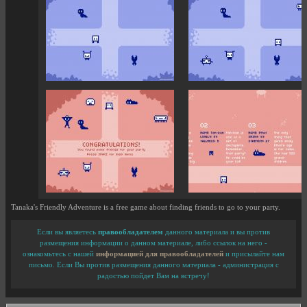
Tanaka's Friendly Adventure is a free game about finding friends to go to your party.
Если вы являетесь
правообладателем
данного материала и вы против
размещения информации о данном материале, либо ссылок на него -
ознакомьтесь с нашей
информацией для правообладателей
и присылайте нам
письмо. Если Вы против размещения данного материала - администрация с
радостью пойдет Вам на встречу!