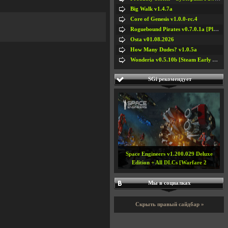
Big Walk v1.4.7a
Core of Genesis v1.0.0-rc.4
Roguebound Pirates v0.7.0.1a [Playtest]
Osta v01.08.2026
How Many Dudes? v1.0.5a
Wonderia v0.5.10b [Steam Early Access]
SGi рекомендует
Mount & Blade/ Mount and Blade.
История героя v.1.011
Мы в социалках
Скрыть правый сайдбар »