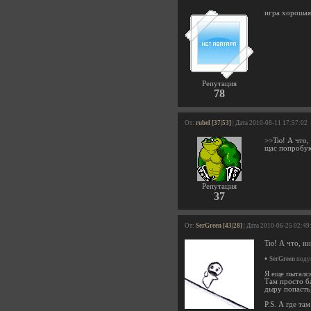
игра хорошая
Репутация
78
От:
rubel [37|53]
| Дата 2010-08-11 17:57:02
>>Тю! А что, 
щас попробую)
Репутация
37
От:
SerGreen [43|28]
| Дата 2010-06-25 02:49
Тю! А что, ни
•
SerGreen
подум
Я еще пытался
Там просто ба
дыру попасть
P.S. А где там