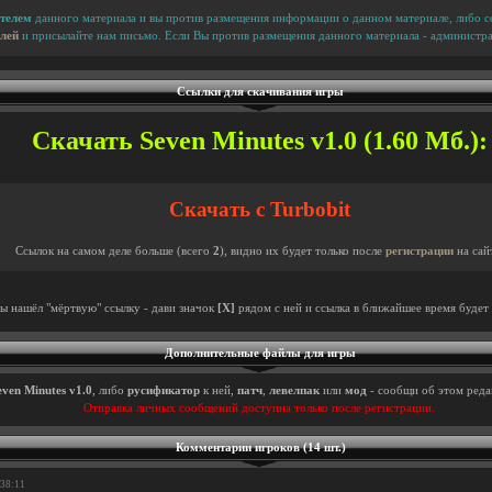
телем
данного материала и вы против размещения информации о данном материале, либо сс
лей
и присылайте нам письмо. Если Вы против размещения данного материала - администра
Ссылки для скачивания игры
Скачать Seven Minutes v1.0 (1.60 Мб.):
Скачать с Turbobit
Ссылок на самом деле больше (всего
2
), видно их будет только после
регистрации
на сай
ты нашёл "мёртвую" ссылку - дави значок
[X]
рядом с ней и ссылка в ближайшее время будет 
Дополнительные файлы для игры
even Minutes v1.0
, либо
русификатор
к ней,
патч
,
левелпак
или
мод
- сообщи об этом редак
Отправка личных сообщений доступна только после регистрации.
Комментарии игроков (14 шт.)
:38:11