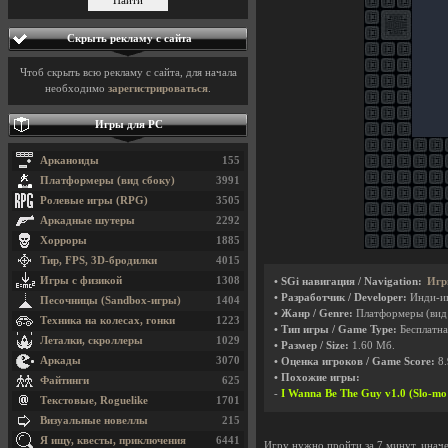
Скрыть рекламу с сайта
Чтоб скрыть всю рекламу с сайта, для начала
необходимо
зарегистрироваться
.
Игры для PC
Арканоиды
155
Платформеры (вид сбоку)
3991
Ролевые игры (RPG)
3505
Аркадные шутеры
2292
Хорроры
1885
Тир, FPS, 3D-бродилки
4015
Игры с физикой
1308
• SGi навигация / Navigation:
Игр
• Разработчик / Developer:
Инди-и
Песочницы (Sandbox-игры)
1404
• Жанр / Genre:
Платформеры (вид
Техника на колесах, гонки
1223
• Тип игры / Game Type:
Бесплатна
Леталки, скроллеры
1029
• Размер / Size:
1.60 Мб.
Аркады
3070
• Оценка игроков / Game Score:
8.
• Похожие игры:
Файтинги
625
-
I Wanna Be The Guy v1.0 (Slo-mo 
Текстовые, Roguelike
1701
Визуальные новеллы
215
Я ищу, квесты, приключения
6441
Игру нужно пройти за 7 минут, иначе