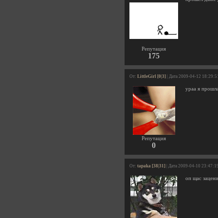
Репутация
175
От:
LittleGirl [0|3]
| Дата 2009-04-12 18:29:5
ураа я прошл
Репутация
0
От:
tapaka [38|31]
| Дата 2009-04-10 23:47:1
оп щас зацен