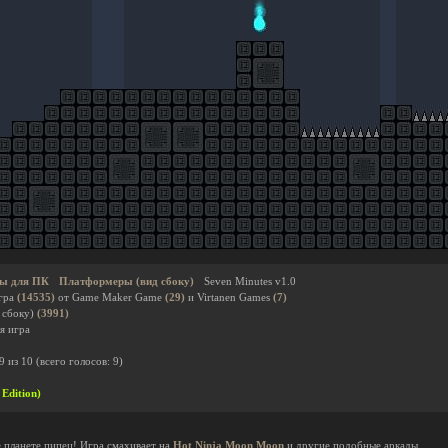
ы для ПК
Платформеры (вид сбоку)
Seven Minutes v1.0
гра
(14535)
от Game Maker Game
(29)
и Virtanen Games
(7)
 сбоку)
(3991)
я игра
9
из
10
(всего голосов:
9
)
Edition)
 планете пипец! Игра смахивает на
Hot Ninja Moon Moon
и другие подобные аркады.