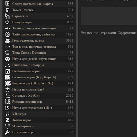
Спорт, настольные, карты
988
Tower Defense
394
Стратегии
3780
Симуляторы
1188
Змейки, поедалки, эволюция
72
Управление - стрелками. Оформление 
Тайм менеджмент, тайкуны
1020
Головоломки, пазлы
3035
Три в ряд, цепочки, тетрисы
686
Типа Zuma / Dynomite
98
Игры для детей, обучающие
316
Пинболы, бильярды
65
Необычные игры
1077
Большие игры (Rip, Repack)
269
Ретро-игры (DOS, Win 9x)
691
Игры пользователей
272
Сетевые / ХотСит
2320
Русские версии игр
8412
Игры для взрослых (18+)
130
VR-игры
399
Зомби игры
446
SGi-сборники
0
Создание игр
98