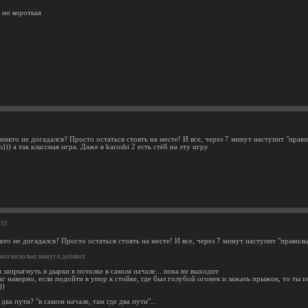
 но короткая
никто не догадался? Просто остаться стоять на месте! И все, через 7 минут наступит "прав
)) а так классная игра. Даже в karoshi 2 есть стёб на эту игру
:33
кто не догадался? Просто остаться стоять на месте! И все, через 7 минут наступит "правил
ал несколько минут и добавил:
 запрыгнуть в дырки в потолке в самом начале... пока не выходит
г наверно, если подойти в упор к стойке, где был голубой огонек и зажать прыжок, то ты 
))
 два пути? "в самом начале, там где два пути"...