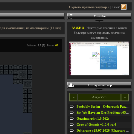
Скрыть правый сайдбар »
| Тема:
Youtube
для скачивания
|
комментариям (14 шт.)
ВАЖНО:
Некоторые плагины в вашем
браузере могут скрывать ссылки на
скачивание.
Рейтинг:
8.9 (9)
| Баллы:
68
Топ лучших игр
«
Август'26
»
Probably Stolen - Cyberpunk Pawnshop Simulator v048c [Playtest]
Sir, We Have an Orc Problem v05.08.2026
Quasimorph v1.0.562s
Core of Genesis v1.0.0-rc.4
Deltarune v29.07.2026 [Chapters 1-5] / + RUS [Chapters 1-5]