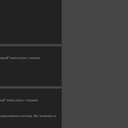
ильный" конец игры с титрами
ьный" конец игры с титрами)
подпрыгиваеш к потолку. Вот я пытаюсь в