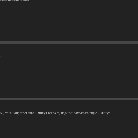
1
а
9
им , тока напрягает што 7 минут всего =( надеюсь захватывающие 7 минут