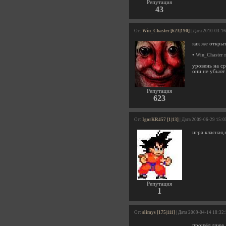
Репутация
43
От:
Win_Chaster [623|190]
| Дата 2010-03-16
как же откры
•
Win_Chaster
п
уровень на с
они не убьют
Репутация
623
От:
IgorKR457 [1|13]
| Дата 2009-06-29 15:0
игра класная,
Репутация
1
От:
slimys [175|111]
| Дата 2009-04-14 18:32
прошёл даже 