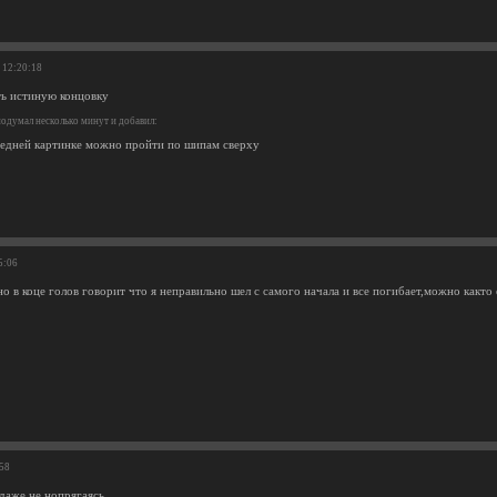
 12:20:18
ть истиную концовку
одумал несколько минут и добавил:
редней картинке можно пройти по шипам сверху
5:06
но в коце голов говорит что я неправильно шел с самого начала и все погибает,можно както
:58
даже не нопрягаясь