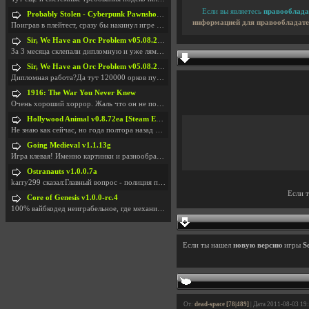
Если вы являетесь
правооблада
Probably Stolen - Cyberpunk Pawnshop Simulator v048c [Playtest]
информацией для правообладате
Поиграв в плейтест, сразу бы накинул игре наивысши
Sir, We Have an Orc Problem v05.08.2026
За 3 месяца склепали дипломную и уже лям двести ба
Sir, We Have an Orc Problem v05.08.2026
Дипломная работа?Да тут 120000 орков путь выбирают
1916: The War You Never Knew
Очень хороший хоррор. Жаль что он не получил должн
Hollywood Animal v0.8.72ea [Steam Early Access]
Не знаю как сейчас, но года полтора назад игра был
Going Medieval v1.1.13g
Игра клевая! Именно картинки и разнообразия в стро
Ostranauts v1.0.0.7a
karry299 сказал:Главный вопрос - полиция по-прежне
Если 
Core of Genesis v1.0.0-rc.4
100% вайбкодед неиграбельное, где механики знает т
Если ты нашел
новую версию
игры
S
От:
dead-space [78|489]
| Дата 2011-08-03 19