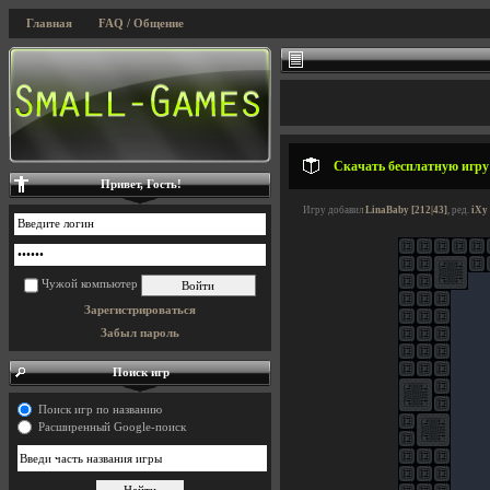
Главная
FAQ / Общение
Скачать бесплатную игру 
Привет, Гость!
Игру добавил
LinaBaby [212|43]
, ред.
iXy 
Чужой компьютер
Зарегистрироваться
Забыл пароль
Поиск игр
Поиск игр по названию
Расширенный Google-поиск