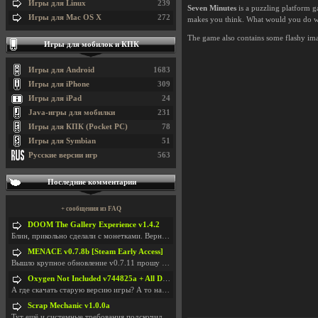
Игры для Linux
239
Seven Minutes
is a puzzling platform g
Игры для Mac OS X
272
makes you think. What would you do wi
The game also contains some flashy ima
Игры для мобилок и КПК
Игры для Android
1683
Игры для iPhone
309
Игры для iPad
24
Java-игры для мобилки
231
Игры для КПК (Pocket PC)
78
Игры для Symbian
51
Русские версии игр
563
Последние комментарии
+ сообщения из FAQ
DOOM The Gallery Experience v1.4.2
Блин, прикольно сделали с монетками. Вернулся в св
MENACE v0.7.8b [Steam Early Access]
Вышло крупное обновление v0.7.11 прошу обновить
Oxygen Not Included v744825a + All DLC
А где скачать старую версию игры? А то на новой но
Scrap Mechanic v1.0.0a
Тут ещё и системные требования подскочили. Если не