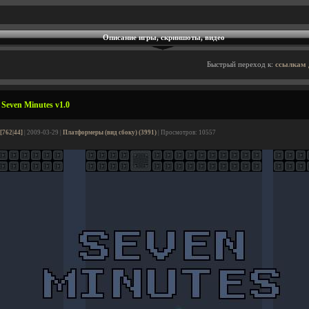
Описание игры, скриншоты, видео
Быстрый переход к:
ссылкам 
Seven Minutes v1.0
[762|44]
| 2009-03-29 |
Платформеры (вид сбоку) (3991)
| Просмотров: 10557