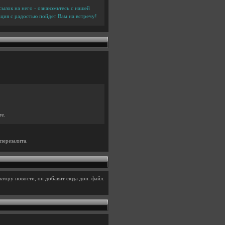
ылок на него - ознакомьтесь с нашей
ция с радостью пойдет Вам на встречу!
те.
перезалита.
тору новости, он добавит сюда доп. файл.