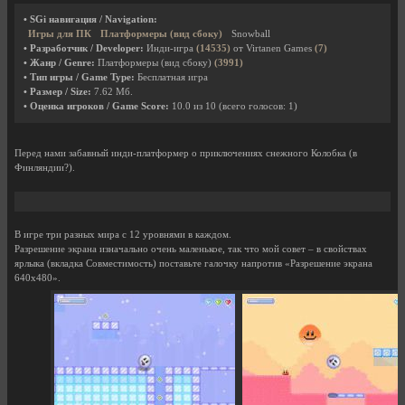
• SGi навигация / Navigation:
Игры для ПК
Платформеры (вид сбоку)
Snowball
• Разработчик / Developer:
Инди-игра
(14535)
от Virtanen Games
(7)
• Жанр / Genre:
Платформеры (вид сбоку)
(3991)
• Тип игры / Game Type:
Бесплатная игра
• Размер / Size:
7.62 Мб.
• Оценка игроков / Game Score:
10.0
из
10
(всего голосов:
1
)
Перед нами забавный инди-платформер о приключениях снежного Колобка (в
Финляндии?).
В игре три разных мира с 12 уровнями в каждом.
Разрешение экрана изначально очень маленькое, так что мой совет – в свойствах
ярлыка (вкладка Совместимость) поставьте галочку напротив «Разрешение экрана
640х480».