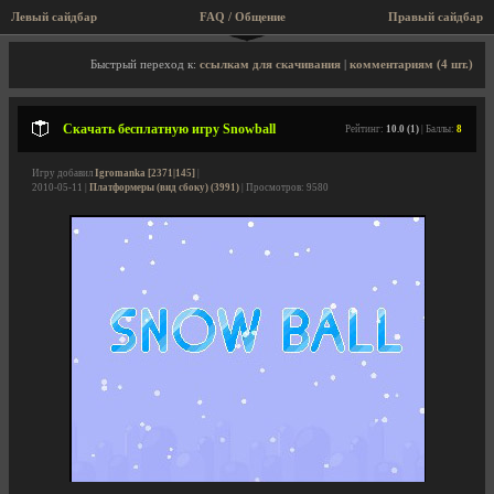
Левый сайдбар
FAQ / Общение
Правый сайдбар
Описание игры, скриншоты, видео
Быстрый переход к:
ссылкам для скачивания
|
комментариям (4 шт.)
Скачать бесплатную игру Snowball
Рейтинг:
10.0 (1)
| Баллы:
8
Игру добавил
Igromanka [2371|145]
|
2010-05-11 |
Платформеры (вид сбоку) (3991)
| Просмотров: 9580