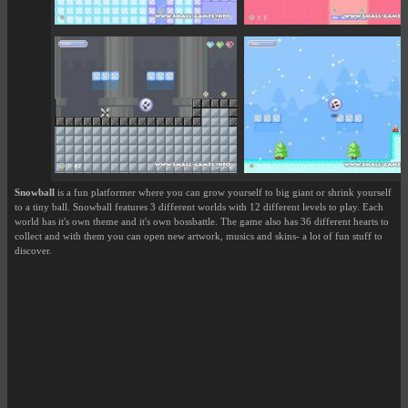
Snowball
is a fun platformer where you can grow yourself to big giant or shrink yourself
to a tiny ball. Snowball features 3 different worlds with 12 different levels to play. Each
world has it's own theme and it's own bossbattle. The game also has 36 different hearts to
collect and with them you can open new artwork, musics and skins- a lot of fun stuff to
discover.