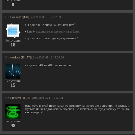
Репутация
8
От:
Lem94 [18|13]
| Дата 2010-05-15 21:27:53
а я даже и не знаю качать или нет?!
•
Lem94
подумал несколько минут и добавил:
слушай а причем сдесь разрешение?
Репутация
18
От:
workers [15|177]
| Дата 2010-05-12 15:09:04
я сделал 640 на 480 но не играет
Репутация
15
От:
Flatterer [98|72]
| Дата 2010-05-11 17:50:21
мда, есть в этой игре какая то новиночка, которую в других не видел, и
музыка из-за годов очень вкусная, но качать её не будупочему то чё то
как всегда :-'
Репутация
98