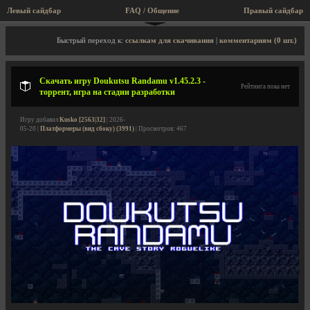
Левый сайдбар
FAQ / Общение
Правый сайдбар
Описание игры, торрент, скриншоты, видео
Быстрый переход к:
ссылкам для скачивания
|
комментариям (0 шт.)
Скачать игру Doukutsu Randamu v1.45.2.3 -
Рейтинга пока нет
торрент, игра на стадии разработки
Игру добавил
Kusko [2563|32]
| 2026-
05-20 |
Платформеры (вид сбоку) (3991)
| Просмотров: 467