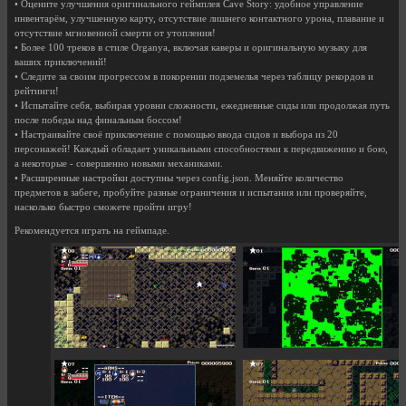
• Оцените улучшения оригинального геймплея Cave Story: удобное управление
инвентарём, улучшенную карту, отсутствие лишнего контактного урона, плавание и
отсутствие мгновенной смерти от утопления!
• Более 100 треков в стиле Organya, включая каверы и оригинальную музыку для
ваших приключений!
• Следите за своим прогрессом в покорении подземелья через таблицу рекордов и
рейтинги!
• Испытайте себя, выбирая уровни сложности, ежедневные сиды или продолжая путь
после победы над финальным боссом!
• Настраивайте своё приключение с помощью ввода сидов и выбора из 20
персонажей! Каждый обладает уникальными способностями к передвижению и бою,
а некоторые - совершенно новыми механиками.
• Расширенные настройки доступны через config.json. Меняйте количество
предметов в забеге, пробуйте разные ограничения и испытания или проверяйте,
насколько быстро сможете пройти игру!
Рекомендуется играть на геймпаде.