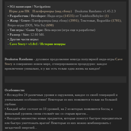
• SGi навигация / Navigation:
Игры для ПК
Платформеры (вид сбоку)
Doukutsu Randamu v1.45.2.3
• Разработчик / Developer:
Инди-игра
(14535)
от TrashboxBobylev
(1)
• Жанр / Genre:
Платформеры (вид сбоку)
(3991)
; Текстовые, Roguelike
(1701)
;
Ретро-игры (DOS, Win 9x)
(690)
• Тип игры / Game Type:
Beta-версия (игра еще в разработке)
• Размер / Size:
12.60 Мб.
• Другие части игры:
-
Cave Story+ v1.0r1 / История пещеры
Doukutsu Randamu
- духовное продолжение некогда популярной инди-игры
Cave
Story
в совершенно новом мире, сгенерированном процедурно: каждое
приключение уникально, и у вас есть только одна жизнь на каждое!
Особенности:
• Исследуйте 24 различных уровня и окружения, каждое со своей генерацией и
уникальными особенностями! Некоторые из них появляются только на большой
глубине.
• Каждый забег состоит из 10 уровней, на 2 из которых появляются боссы, а
финальный уровень снова столкнёт вас со старым врагом...
• Находите множество новых предметов, которые помогут быстрее передвигаться
или быстро уничтожать врагов! Некоторые из них можно комбинировать с
загадочной энергией...