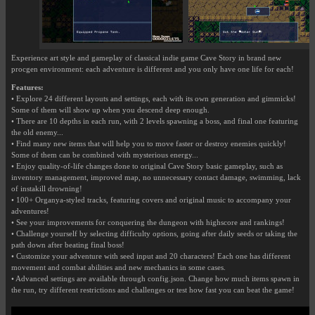
Experience art style and gameplay of classical indie game Cave Story in brand new
procgen environment: each adventure is different and you only have one life for each!
Features:
• Explore 24 different layouts and settings, each with its own generation and gimmicks!
Some of them will show up when you descend deep enough.
• There are 10 depths in each run, with 2 levels spawning a boss, and final one featuring
the old enemy...
• Find many new items that will help you to move faster or destroy enemies quickly!
Some of them can be combined with mysterious energy...
• Enjoy quality-of-life changes done to original Cave Story basic gameplay, such as
inventory management, improved map, no unnecessary contact damage, swimming, lack
of instakill drowning!
• 100+ Organya-styled tracks, featuring covers and original music to accompany your
adventures!
• See your improvements for conquering the dungeon with highscore and rankings!
• Challenge yourself by selecting difficulty options, going after daily seeds or taking the
path down after beating final boss!
• Customize your adventure with seed input and 20 characters! Each one has different
movement and combat abilities and new mechanics in some cases.
• Advanced settings are available through config.json. Change how much items spawn in
the run, try different restrictions and challenges or test how fast you can beat the game!