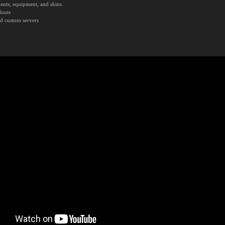
ments, equipment, and skins
douts
nd custom servers