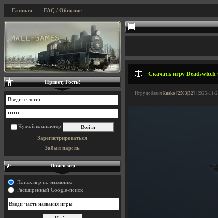
Главная
FAQ / Общение
Скачать игру Deadswitch C
Привет, Гость!
Игру добавил
Kusko [2563|32]
| 2025-11-2
Чужой компьютер
Зарегистрироваться
Забыл пароль
Поиск игр
Поиск игр по названию
Расширенный Google-поиск