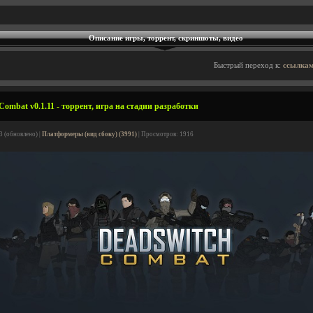
Описание игры, торрент, скриншоты, видео
Быстрый переход к:
ссылкам
ombat v0.1.11 - торрент, игра на стадии разработки
3 (обновлено) |
Платформеры (вид сбоку) (3991)
| Просмотров: 1916