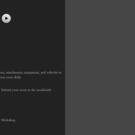
ns, attachments, equipment, and vehicles to
one your skills.
s. Submit your score in the worldwide
he Workshop.