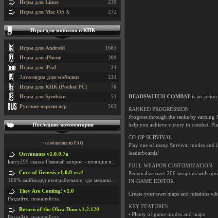
Игры для Linux
239
Игры для Mac OS X
272
Игры для мобилок и КПК
Игры для Android
1683
Игры для iPhone
309
Игры для iPad
24
Java-игры для мобилки
231
Игры для КПК (Pocket PC)
78
Игры для Symbian
51
DEADSWITCH COMBAT
is an action
Русские версии игр
563
RANKED PROGRESSION
Progress through the ranks by earning 
Последние комментарии
help you achieve victory in combat. Pla
CO-OP SURVIVAL
+ сообщения из FAQ
Play one of many Survival modes and las
leaderboards!
Ostranauts v1.0.0.7a
karry299 сказал:Главный вопрос - полиция по-прежне
FULL WEAPON CUSTOMIZATION
Core of Genesis v1.0.0-rc.4
Personalize over 200 weapons with optics
100% вайбкодед неиграбельное, где механики знает т
IN-GAME EDITOR
They Are Coming! v1.0
Create your own maps and missions with
Раздайте, пожалуйста.
KEY FEATURES
Return of the Obra Dinn v1.2.120
• Plenty of game modes and maps
Раздайте, пожалуйста.