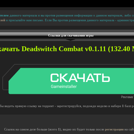
телем
данного материала и вы против размещения информации о данном материале, либо сс
лей
и присылайте нам письмо. Если Вы против размещения данного материала - администра
Ссылки для скачивания игры
ачать Deadswitch Combat v0.1.11 (132.40 
бы видеть прямую ссылку на торрент - зарегистрируйся, подожди неделю и набери
1
балл р
Ссылок на самом деле больше (всего
1
), видно их будет только после
регистрации
на сай