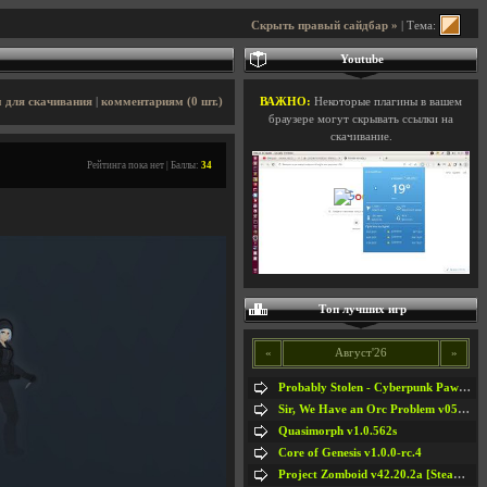
Скрыть правый сайдбар »
| Тема:
Youtube
 для скачивания
|
комментариям (0 шт.)
ВАЖНО:
Некоторые плагины в вашем
браузере могут скрывать ссылки на
скачивание.
Рейтинга пока нет | Баллы:
34
Топ лучших игр
«
Август'26
»
Probably Stolen - Cyberpunk Pawnshop Simulator v048c [Playtest]
Sir, We Have an Orc Problem v05.08.2026
Quasimorph v1.0.562s
Core of Genesis v1.0.0-rc.4
Project Zomboid v42.20.2a [Steam Early Access]