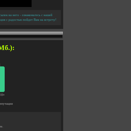
ылок на него - ознакомьтесь с нашей
ция с радостью пойдет Вам на встречу!
Мб.):
епутации
те.