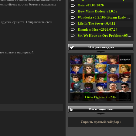
ренируйтесь против ботов в локальных
Osta v01.08.2026
How Many Dudes? v1.0.5a
Wonderia v0.5.10b [Steam Early Access]
 других существ. Отправляйте свой
Life In The Sewer v0.4.12
Kingdom Hex v2026.07.24
Sir, We Have an Orc Problem v05.08.2026
SGi рекомендует
те новые в мастерской.
Little Fighter 2 v2.0a
Мы в социалках
#5
Скрыть правый сайдбар »