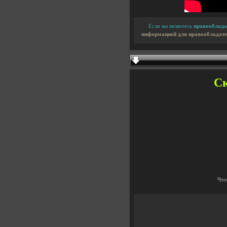
Если вы являетесь
правооблада
информацией для правообладате
Ск
Что