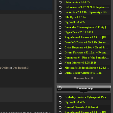
Ostranauts v1.0.0.7a
Deltarune v29.07.2026 [Chapters 1-5] / + RUS [Chapters 1-5]
Factorio v2.1.13b + Space Age DLC
Pile Up! v1.0.12a
Big Walk v1.4.7a
Enter the Chronosphere v141.6g [Steam Early Access]
HyperBox v25.12.2025
Roguebound Pirates v0.7.0.1a [Playtest]
BeamNG Drive v0.39.2.1b [Steam Early Access]
Crisis Response v0.10a / Blood & Bullet
Dwarf Fortress v53.16a / + Русская Версия v50.12a
Dominions 6 - Rise of the Pantokrator v6.35a
Neon Inferno v04.08.2026
Minecraft: Bedrock Edition 1.26.33.1a / + TLauncher v2.89
n Online
и
Deadswitch 3
.
Lucky Tower Ultimate v1.1.1a
Показать Топ-100
10 новых игр
Probably Stolen - Cyberpunk Pawnshop Simulator v048c [Playtest]
Big Walk v1.4.7a
Core of Genesis v1.0.0-rc.4
Roguebound Pirates v0.7.0.1a [Playtest]
новые виды оружия, модули, снаряжение и