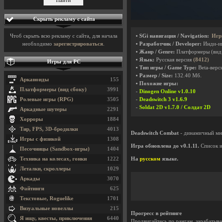
Скрыть рекламу с сайта
Чтоб скрыть всю рекламу с сайта, для начала
• SGi навигация / Navigation:
Игр
необходимо
зарегистрироваться
.
• Разработчик / Developer:
Инди-и
• Жанр / Genre:
Платформеры (вид
• Язык:
Русская версия
(8412)
Игры для PC
• Тип игры / Game Type:
Beta-верси
• Размер / Size:
132.40 Мб.
Арканоиды
155
• Похожие игры:
Платформеры (вид сбоку)
3991
-
Dinogen Online v1.0.10
Ролевые игры (RPG)
3505
-
Deadswitch 3 v1.6.9
-
Soldat 2D v1.7.0 / Солдат 2D
Аркадные шутеры
2291
Хорроры
1884
Тир, FPS, 3D-бродилки
4013
Deadswitch Combat
- динамичный мно
Игры с физикой
1308
Игра обновлена до v0.1.11.
Список и
Песочницы (Sandbox-игры)
1404
Техника на колесах, гонки
1222
На
русском
языке.
Леталки, скроллеры
1029
Аркады
3070
Файтинги
625
Текстовые, Roguelike
1701
Визуальные новеллы
215
Прогресс в рейтинге
Я ищу, квесты, приключения
6440
Продвигайтесь по рангам, зарабатыва