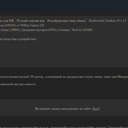
ы для ПК
Русские версии игр
Платформеры (вид сбоку)
Deadswitch Combat v0.1.11
гра
(14535)
от Wilkin Games
(3)
 сбоку)
(3991)
; Аркадные шутеры
(2291)
; Сетевые / ХотСит
(2320)
я (игра еще в разработке)
гопользовательский 2D-шутер, основанный на предыдущих играх серии, таких как
Dinoge
зменений внутри новости.
Вы можете скрыть всю рекламу на сайте.
Как?
я опыт в игре: уничтожайте врагов, захватывайте цели и выполняйте задания. Открывайте 