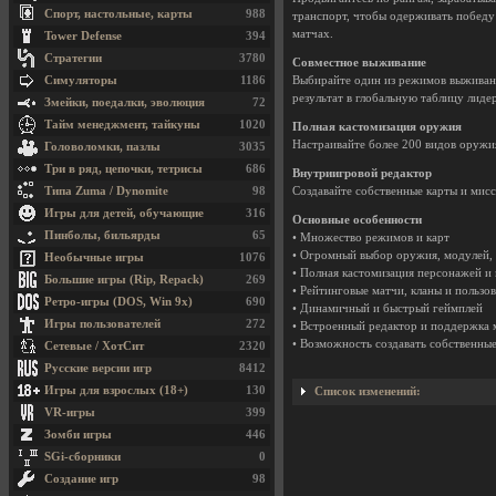
Спорт, настольные, карты
988
транспорт, чтобы одерживать победу
матчах.
Tower Defense
394
Стратегии
3780
Совместное выживание
Симуляторы
1186
Выбирайте один из режимов выживани
результат в глобальную таблицу лиде
Змейки, поедалки, эволюция
72
Тайм менеджмент, тайкуны
1020
Полная кастомизация оружия
Настраивайте более 200 видов оружия
Головоломки, пазлы
3035
Три в ряд, цепочки, тетрисы
686
Внутриигровой редактор
Типа Zuma / Dynomite
98
Создавайте собственные карты и мисс
Игры для детей, обучающие
316
Основные особенности
Пинболы, бильярды
65
• Множество режимов и карт
• Огромный выбор оружия, модулей, 
Необычные игры
1076
• Полная кастомизация персонажей и
Большие игры (Rip, Repack)
269
• Рейтинговые матчи, кланы и пользо
Ретро-игры (DOS, Win 9x)
690
• Динамичный и быстрый геймплей
Игры пользователей
272
• Встроенный редактор и поддержка 
• Возможность создавать собственны
Сетевые / ХотСит
2320
Русские версии игр
8412
Игры для взрослых (18+)
130
Список изменений:
VR-игры
399
Зомби игры
446
SGi-сборники
0
Создание игр
98