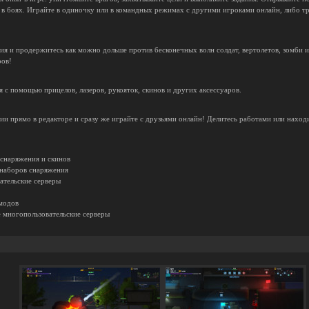
 в боях. Играйте в одиночку или в командных режимах с другими игроками онлайн, либо т
я и продержитесь как можно дольше против бесконечных волн солдат, вертолетов, зомби и
ров!
 с помощью прицелов, лазеров, рукояток, скинов и других аксессуаров.
ии прямо в редакторе и сразу же играйте с друзьями онлайн! Делитесь работами или находи
снаряжения и скинов
 наборов снаряжения
вательские серверы
модов
е многопользовательские серверы