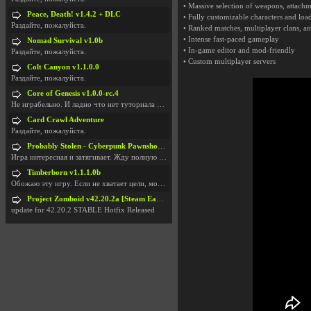
• Massive selection of weapons, attach
Peace, Death! v1.4.2 + DLC
• Fully customizable characters and loa
Раздайте, пожалуйста.
• Ranked matches, multiplayer clans, a
• Intense fast-paced gameplay
Nomad Survival v1.0b
• In-game editor and mod-friendly
Раздайте, пожалуйста.
• Custom multiplayer servers
Colt Canyon v1.1.0.0
Раздайте, пожалуйста.
Core of Genesis v1.0.0-rc.4
Не играбельно. И ладно что нет туториала и ничего
Card Crawl Adventure
Раздайте, пожалуйста.
Probably Stolen - Cyberpunk Pawnshop Simulator v048c [Playtest]
Игра интересная и затягивает. Жду полную версию, т
Timberborn v1.1.1.0b
Обожаю эту игру. Если не хватает цели, можно чудо
Project Zomboid v42.20.2a [Steam Early Access]
update for 42.20.2 STABLE Hotfix Released