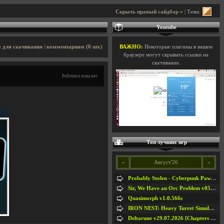
Скрыть правый сайдбар »
| Тема:
Youtube
 для скачивания
|
комментариям (0 шт.)
ВАЖНО:
Некоторые плагины в вашем
браузере могут скрывать ссылки на
скачивание.
Рейтинга пока нет
Топ лучших игр
«
Август'26
»
Probably Stolen - Cyberpunk Pawnshop Simulator v048c [Playtest]
Sir, We Have an Orc Problem v05.08.2026
Quasimorph v1.0.566s
IRON NEST: Heavy Turret Simulator v1.0a
Deltarune v29.07.2026 [Chapters 1-5] / + RUS [Chapters 1-5]