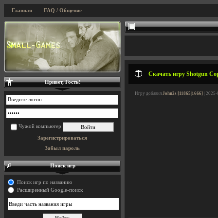
Главная
FAQ / Общение
Скачать игру Shotgun Cop
Привет, Гость!
Игру добавил
John2s [11865|1666]
| 2025-
Чужой компьютер
Зарегистрироваться
Забыл пароль
Поиск игр
Поиск игр по названию
Расширенный Google-поиск