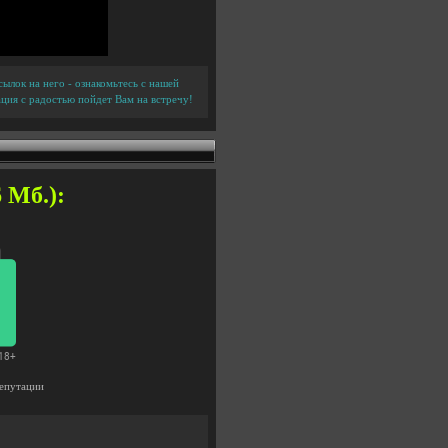
ылок на него - ознакомьтесь с нашей
ция с радостью пойдет Вам на встречу!
 Мб.):
епутации