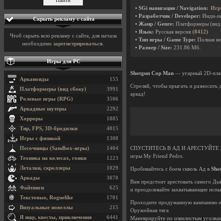
• SGi навигация / Navigation:
Игр
• Разработчик / Developer:
Инди-и
Скрыть рекламу с сайта
• Жанр / Genre:
Платформеры (вид
• Язык:
Русская версия
(8412)
Чтоб скрыть всю рекламу с сайта, для начала
• Тип игры / Game Type:
Полная ве
необходимо
зарегистрироваться
.
• Размер / Size:
231.86 Мб.
Игры для PC
Shotgun Cop Man
— угарный 2D-платф
Арканоиды
155
Стреляй, чтобы прыгать и разносить 
Платформеры (вид сбоку)
3991
аркад!
Ролевые игры (RPG)
3506
Аркадные шутеры
2292
Хорроры
1885
Тир, FPS, 3D-бродилки
4015
Игры с физикой
1308
Песочницы (Sandbox-игры)
1404
СПУСТИТЕСЬ В АД И АРЕСТУЙТЕ ДЬЯВО
игры My Friend Pedro.
Техника на колесах, гонки
1223
Леталки, скроллеры
1029
Пробивайтесь с боем сквозь Ад в
Sho
Аркады
3070
Вам предстоит арестовать самого Дья
Файтинги
625
и преодолевайте захватывающие испыт
Текстовые, Roguelike
1701
Проходите продуманную кампанию от 
Визуальные новеллы
215
Оружейная тяга
Я ищу, квесты, приключения
6441
Маневрируйте по извилистым уголкам