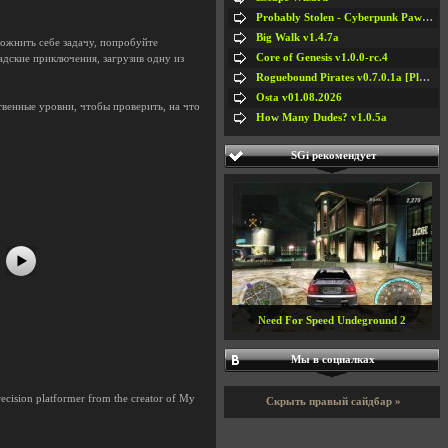
Probably Stolen - Cyberpunk Pawnshop Simulator v048c [Playtest]
Big Walk v1.4.7a
ожнить себе задачу, попробуйте
Core of Genesis v1.0.0-rc.4
адские приключения, загрузив одну из
Roguebound Pirates v0.7.0.1a [Playtest]
Osta v01.08.2026
твенные уровни, чтобы проверить, на что
How Many Dudes? v1.0.5a
#5
#6
SGi рекомендует
#7
#8
Need For Speed Undeground 2
Мы в социалках
ecision platformer from the creator of My
Скрыть правый сайдбар »