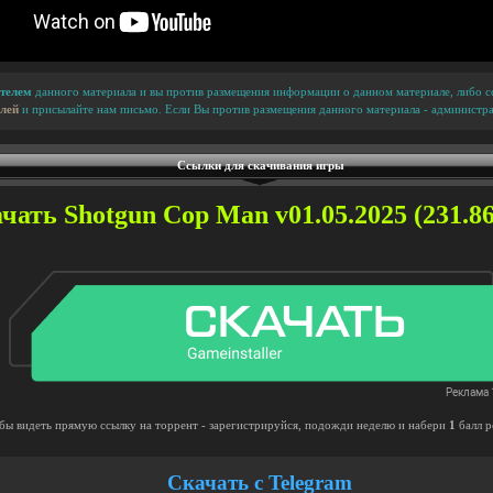
телем
данного материала и вы против размещения информации о данном материале, либо сс
лей
и присылайте нам письмо. Если Вы против размещения данного материала - администра
Ссылки для скачивания игры
чать Shotgun Cop Man v01.05.2025 (231.86
бы видеть прямую ссылку на торрент - зарегистрируйся, подожди неделю и набери
1
балл р
Скачать с Telegram