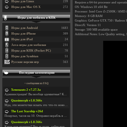
Игры для Linux
239
Requires a 64-bit processor and operat
Игры для Mac OS X
272
OS: Windows 10 x64 Bit
Processor: Intel Core i5-2500K / AMD
Memory: 8 GB RAM
Игры для мобилок и КПК
Graphics: GeForce GTX 750 / Radeon
DirectX: Version 11
Игры для Android
1683
Storage: 500 MB available space
Игры для iPhone
309
Additional Notes: Low Quality setting
Игры для iPad
24
Java-игры для мобилки
231
Игры для КПК (Pocket PC)
78
Игры для Symbian
51
Русские версии игр
563
Последние комментарии
+ сообщения из FAQ
Xenonauts 2 v7.27.3a
Администрация! Вы вообще адекватные? Какие монетки
Quasimorph v1.0.566s
Мда, эти монеточки искать это что-то новое в сфере
The Last Starship v26d
Пощупал, часов на 10. Отправил корабль в другую Га
Quasimorph v1.0.566s
Какие еще монетки? Что за чущь, дайте нормально ск