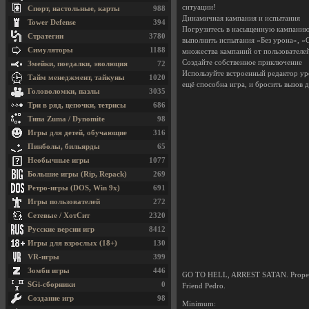
ситуации!
Спорт, настольные, карты
988
Динамичная кампания и испытания
Tower Defense
394
Погрузитесь в насыщенную кампанию 
Стратегии
3780
выполнить испытания «Без урона», «С
Симуляторы
1188
множества кампаний от пользователе
Создайте собственное приключение
Змейки, поедалки, эволюция
72
Используйте встроенный редактор уро
Тайм менеджмент, тайкуны
1020
ещё способна игра, и бросить вызов 
Головоломки, пазлы
3035
Три в ряд, цепочки, тетрисы
686
Типа Zuma / Dynomite
98
Игры для детей, обучающие
316
Пинболы, бильярды
65
Необычные игры
1077
Большие игры (Rip, Repack)
269
Ретро-игры (DOS, Win 9x)
691
Игры пользователей
272
Сетевые / ХотСит
2320
Русские версии игр
8412
Игры для взрослых (18+)
130
VR-игры
399
Зомби игры
446
GO TO HELL, ARREST SATAN. Propel your
SGi-сборники
0
Friend Pedro.
Создание игр
98
Minimum: