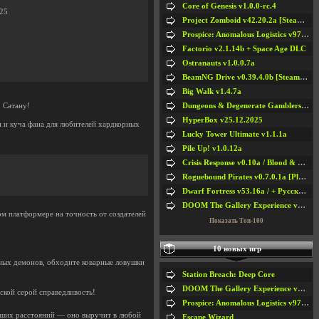
Core of Genesis v1.0.0-rc.4
025
Project Zomboid v42.20.2a [Steam Early Access]
Prospice: Anomalous Logistics v97 [Playtest]
Factorio v2.1.14b + Space Age DLC
Ostranauts v1.0.0.7a
BeamNG Drive v0.39.4.0b [Steam Early Access]
Big Walk v1.4.7a
Dungeons & Degenerate Gamblers v2.0.2a
 Сатану!
HyperBox v25.12.2025
п и куча фана для любителей хардкорных
Lucky Tower Ultimate v1.1.1a
Pile Up! v1.0.12a
Crisis Response v0.10a / Blood & Bullet
Roguebound Pirates v0.7.0.1a [Playtest]
Dwarf Fortress v53.16a / + Русская Версия v50.12a
DOOM The Gallery Experience v1.4.2
 платформере на точность от создателей
Показать Топ-100
10 новых игр
бных демонов, обходите коварные ловушки
Station Breach: Deep Core
DOOM The Gallery Experience v1.4.2
кой серой справедливость!
Prospice: Anomalous Logistics v97 [Playtest]
ьших расстояний — оно выручит в любой
Escape Wizard