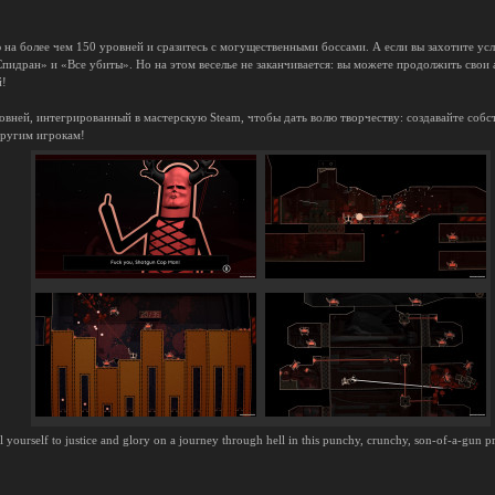
на более чем 150 уровней и сразитесь с могущественными боссами. А если вы захотите усл
пидран» и «Все убиты». Но на этом веселье не заканчивается: вы можете продолжить свои 
й!
вней, интегрированный в мастерскую Steam, чтобы дать волю творчеству: создавайте собс
другим игрокам!
self to justice and glory on a journey through hell in this punchy, crunchy, son-of-a-gun pr