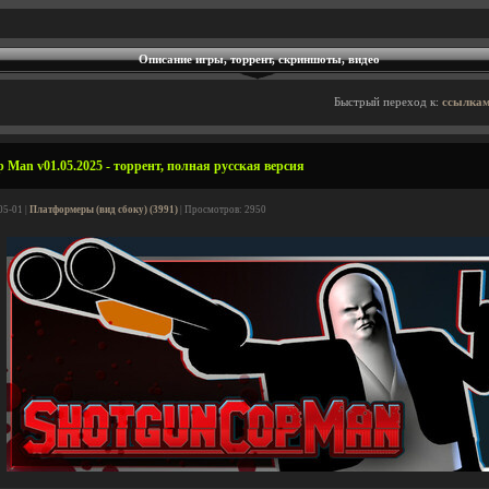
Описание игры, торрент, скриншоты, видео
Быстрый переход к:
ссылкам
 Man v01.05.2025 - торрент, полная русская версия
05-01 |
Платформеры (вид сбоку) (3991)
| Просмотров: 2950