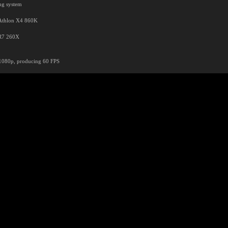
ing system
 Athlon X4 860K
 R7 260X
, 1080p, producing 60 FPS