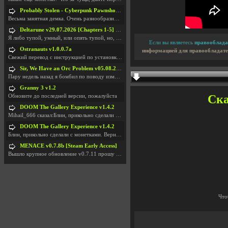
Probably Stolen - Cyberpunk Pawnshop Simulator v048c [Playtest]
Весьма занятная демка. Очень разнообразные механик
Deltarune v29.07.2026 [Chapters 1-5] / + RUS [Chapters 1-5]
Я либо тупой, умный, или опять тупой, но, вроде я
Если вы являетесь
правооблада
Ostranauts v1.0.0.7a
информацией для правообладате
Свежий перевод с инструкцией по установкеhttps://g
Sir, We Have an Orc Problem v05.08.2026
Пару недель назад я бомбил по поводу изменения мин
Granny 3 v1.2
Ска
Обновите до последней версии, пожалуйста
DOOM The Gallery Experience v1.4.2
Mihail_666 сказал:Блин, прикольно сделали с монетк
DOOM The Gallery Experience v1.4.2
Блин, прикольно сделали с монетками. Вернулся в св
MENACE v0.7.8b [Steam Early Access]
Вышло крупное обновление v0.7.11 прошу обновить
Что