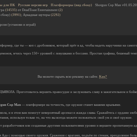
ы для ПК
Русские версии игр
Платформеры (вид сбоку)
Shotgun Cop Man v01.05.2
гра
(14535)
от DeadToast Entertainment
(2)
 сбоку)
(3991)
; Аркадные шутеры
(2292)
рсия (установи и играй)
ормер, где ты — коп с дробовиком, который прёт в ад, чтобы надеть наручники на самого
демонов, мчись через 150+ уровней с ловушками и боссами. Простая графика, бешеный тем
Вы можете скрыть всю рекламу на сайте.
Как?
ЛА. Приготовьтесь вершить правосудие и заслуживать славу в зажигательном и бойком
tgun Cop Man
— платформере на точность, где оружие станет вашими крыльями.
вола, и в этом вам помогут невероятный арсенал и жажда славы. Сражайтесь с ордами зло
ания, используя только то, на что вы всегда можете положиться: свой ум и своё оружие.
разработчиков или созданные другими пользователями уровни и вершите пропитанную адс
 Ада с помощью своего оружия. Сражения с врагами, подъём по стенам, преодоление бол