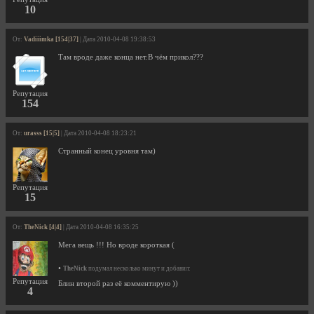
10
От:
Vadiiimka [154|37]
| Дата 2010-04-08 19:38:53
Там вроде даже конца нет.В чём прикол???
Репутация
154
От:
urasss [15|5]
| Дата 2010-04-08 18:23:21
Странный конец уровня там)
Репутация
15
От:
TheNick [4|4]
| Дата 2010-04-08 16:35:25
Мега вещь !!! Но вроде короткая (
•
TheNick
подумал несколько минут и добавил:
Репутация
Блин второй раз её комментирую ))
4