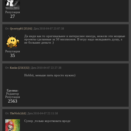
Репутация
27
От:
Qwertyp01 [35|16]
| Дата 2010-04-07 23:07:38
Да инди как то оригинальнее и интереснее иногда, нежели эти мощные
проекты сделанные за 50 миллионов. В игру надо вкладывать душу, а
не большие деньги :)
Репутация
35
От:
Kusko [2563|32]
| Дата 2010-04-07 22:27:38
Hobbit, меньше пить просто нужно)
Группа:
Редактор
Репутация
2563
От:
TheNick [4|4]
| Дата 2010-04-07 22:11:58
Супер ,только коротковата вроде