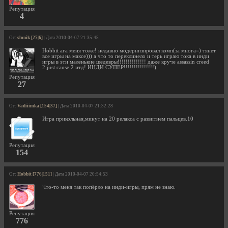
Репутация
4
От:
slonik [27|6]
| Дата 2010-04-07 21:35:45
Hobbit ага меня тоже! недавно модернизировал комп(за многа=) тянет
все игры на максе))) а что то переклинело и терь играю тока в инди
игры в эти маленькие шедевры!!!!!!!!!!!!!! даже круче assassin creed
2,just cause 2 итд! ИНДИ СУПЕР!!!!!!!!!!!!!!!)
Репутация
27
От:
Vadiiimka [154|37]
| Дата 2010-04-07 21:32:28
Игра прикольная,минут на 20 релакса с развитием пальцев.10
Репутация
154
От:
Hobbit [776|151]
| Дата 2010-04-07 20:54:53
Что-то меня так попёрло на инди-игры, прям не знаю.
Репутация
776