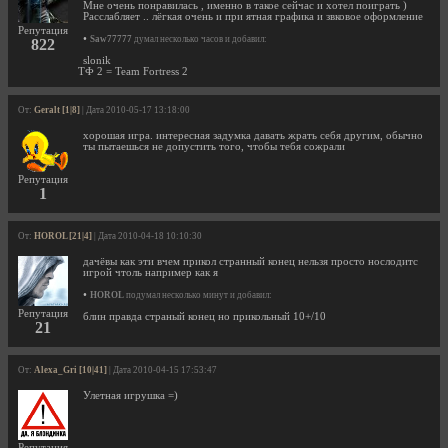
Мне очень понравилась , именно в такое сейчас и хотел поиграть )
Расслабляет .. лёгкая очень и при ятная графика и звковое оформление
Репутация
•
Saw77777
думал несколько часов и добавил:
822
slonik
ТФ 2 = Team Fortress 2
От:
Geralt [1|8]
| Дата 2010-05-17 13:18:00
хорошая игра. интересная задумка давать жрать себя другим, обычно
ты пытаешься не допустить того, чтобы тебя сожрали
Репутация
1
От:
HOROL [21|4]
| Дата 2010-04-18 10:10:30
дачёвы как эти вчем прикол странный конец нельзя просто нослодитс
игрой чтоль например как я
•
HOROL
подумал несколько минут и добавил:
Репутация
блин правда страный конец но прикольный 10+/10
21
От:
Alexa_Gri [10|41]
| Дата 2010-04-15 17:53:47
Улетная игрушка =)
Репутация