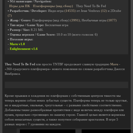
• SGi навигация / Navigation:
Игры для ПК
Платформеры (вид сбоку)
They Need To Be Fed
• Разработчик / Developer:
Инди-игра
(14535)
от Jesse Venbrux
(12)
и 2Dcube
(7)
• Жанр / Genre:
Платформеры (вид сбоку)
(3991)
; Необычные игры
(1077)
• Тип игры / Game Type:
Бесплатная игра
• Размер / Size:
8.21 Мб.
• Оценка игроков / Game Score:
10.0
из
10
(всего голосов:
6
)
• Похожие игры:
-
Maru v1.0
-
Enlightenment v1.6
They Need To Be Fed
или просто TNTBF продолжает славную традицию
Maru
-
«360-градусного платформера» нового поколения по словам разработчика Джесси
Венбрикса.
Кроме прыжков и хождения по платформам с собственным центром тяжести мы
теперь кормим собою неких зубастых существ. Платформы теперь не только круглые,
но и квадратные, овальные, треугольные – с разными свойствами соответственно.
Добавлены также разнообразные препятствия с виде колючек между платформ или
пушек, прицельно стреляющих по нашему герою. Главной целью является кормежка
собою ненасытных существ, а также попутное собирание кристаллов. В игре 5
разных миров с 7 уровнями на каждом.