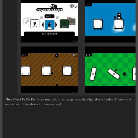
They Need To Be Fed
is a casual platforming game with original mechanics. There are 5
worlds with 7 levels each. Please enjoy!