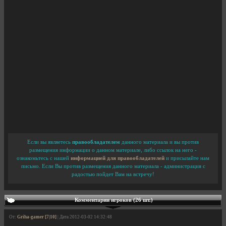
Если вы являетесь
правообладателем
данного материала и вы против
размещения информации о данном материале, либо ссылок на него -
ознакомьтесь с нашей
информацией для правообладателей
и присылайте нам
письмо. Если Вы против размещения данного материала - администрация с
радостью пойдет Вам на встречу!
Комментарии игроков (26 шт.)
От:
Griha-gamer [7|10]
| Дата 2012-03-02 14:32:48