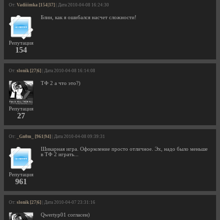
От:
Vadiiimka [154|37]
| Дата 2010-04-08 16:24:30
Блин, как я ошибался насчет сложности!
Репутация
154
От:
slonik [27|6]
| Дата 2010-04-08 16:14:08
ТФ 2 а что это?)
Репутация
27
От:
_Gn0m_ [961|94]
| Дата 2010-04-08 09:39:31
Шикарная игра. Оформление просто отличное. Эх, надо было меньше
в ТФ 2 играть...
Репутация
961
От:
slonik [27|6]
| Дата 2010-04-07 23:31:16
Qwertyp01 согласен)