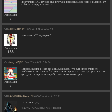
Гинетальное XD Ну вообще игрушка превзошла все мои ожидания. 10
из 10, всю игру прошел :)
Репутация
7
От:
Norble2 [166|60]
| Дата 2012-01-05 22:32:08
гинетальное? Ты уверен?
Репутация
166
От:
riumych [7|31]
| Дата 2010-09-22 13:24:20
Прикольная игра, ещё раз доказывающая, что для играбельности
необязательно наличие 3д полигонной графики и текстур (или чё там
щас рулит в игровом мире?). Всё гинетальное просто.
Репутация
7
От:
SawDruzhba2 [822|777]
| Дата 2010-09-11 07:07:37
Ниче так игра )
•
Saw77777
думал около часа и добавил: