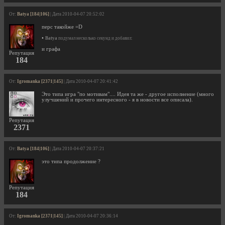
От:
Batya [184|106]
| Дата 2010-04-07 20:52:02
перс такойже =D
•
Batya
подумал несколько секунд и добавил:
и графа
Репутация
184
От:
Igromanka [2371|145]
| Дата 2010-04-07 20:41:42
Это типа игра "по мотивам".... Идея та же - другое исполнение (много
улучшений и прочего интересного - я в новости все описала).
Репутация
2371
От:
Batya [184|106]
| Дата 2010-04-07 20:37:21
это типа продолжение ?
Репутация
184
От:
Igromanka [2371|145]
| Дата 2010-04-07 20:36:14