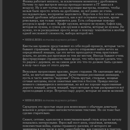
Физика работает неплохо, за исключением моментов с дробовиком.
Почему то при выстреле иногда пропадал момент и ГГ зависал в
воздухе. Ну и нет толчка на последующие выстрелы, понятно, чтобы
нельзя было просто летать на дробовике, но всё равно не очень
последовательно, восприятие зацепляется. Впрочем и без того не очень
нужный дробовик забрасывается, как и всё остальное оружие, кроме
револьвера, как только появляется даш. Есть собираемые повсюду
ресурсы и крафт из них. Крафт оружия, которое не нужно, бафов еды,
которая не нужна, и сумок для оружия и валюты, которые не нужны. Не
нужно, из-за раскиданных просто везде и повсюду чекпойнтов и вообще
одной несложной сложности, выбора которой нет.
•
SHIBALBEBA
полчасика подумал и добавил:
Квесты как правило представляют из себя подай-принеси, которые часто
бывают странными. Как правило просто отправляют найти нечто на
определённой локации, где это нечто приходится очень пристально
искать, по десять раз проезжая по тем же местам. Иногда бывают очень
фрустрирующие странности такие вроде, что тебя просят сделать что-
то рядом с деревом, но на самом деле это что-то должно быть сделано
в полу-часе езды от этого дерева.
Визуально прорисовано красиво, видно старания. Не хватающие звёзд с
неба, но впечатляющие задники. Качественная рисованная анимация,
пусть и часто заметно "кадровая". Очень крутые, стильные, мощные
сочные катсцены, после сюжетных квестов и боссов. Правда иногда
немного сливающиеся и непонятные, но всё же хорошо нарисованные
дороги локаций, детали локаций, через которые лучше раскрывается всё
происходящие в игре. Встретил пару дорог, которые не имели коллизий.
•
SHIBALBEBA
полчасика подумал и добавил:
Саундтрек это простые инди-рок композиции с обычным девичьим
вокалом и депрессивно-нигилистическими текстами. Но он тоже был
сделан старательно.
Сюжет, сеттинг, идеология и повествовательный стиль игры по началу
показались интересными. Взрослый пост-апок, серьёзная, затяжная,
повсеместная война, сцены страшного насилия, от которого не
защищены в том числе и дети, самоубийства, как говорится в триггер-