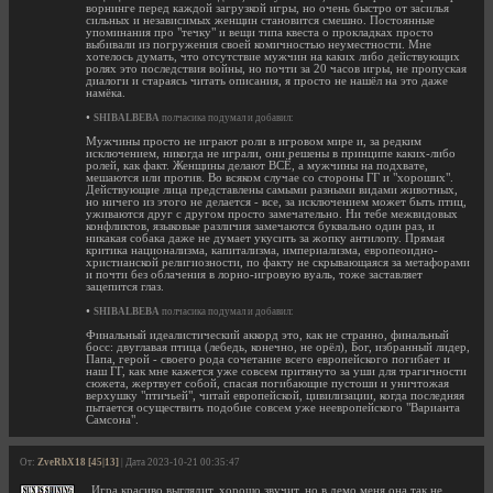
ворнинге перед каждой загрузкой игры, но очень быстро от засилья
сильных и независимых женщин становится смешно. Постоянные
упоминания про "течку" и вещи типа квеста о прокладках просто
выбивали из погружения своей комичностью неуместности. Мне
хотелось думать, что отсутствие мужчин на каких либо действующих
ролях это последствия войны, но почти за 20 часов игры, не пропуская
диалоги и стараясь читать описания, я просто не нашёл на это даже
намёка.
•
SHIBALBEBA
полчасика подумал и добавил:
Мужчины просто не играют роли в игровом мире и, за редким
исключением, никогда не играли, они решены в принципе каких-либо
ролей, как факт. Женщины делают ВСЁ, а мужчины на подхвате,
мешаются или против. Во всяком случае со стороны ГГ и "хороших".
Действующие лица представлены самыми разными видами животных,
но ничего из этого не делается - все, за исключением может быть птиц,
уживаются друг с другом просто замечательно. Ни тебе межвидовых
конфликтов, языковые различия замечаются буквально один раз, и
никакая собака даже не думает укусить за жопку антилопу. Прямая
критика национализма, капитализма, империализма, европеоидно-
христианской религиозности, по факту не скрывающаяся за метафорами
и почти без облачения в лорно-игровую вуаль, тоже заставляет
зацепится глаз.
•
SHIBALBEBA
полчасика подумал и добавил:
Финальный идеалистический аккорд это, как не странно, финальный
босс: двуглавая птица (лебедь, конечно, не орёл), Бог, избранный лидер,
Папа, герой - своего рода сочетание всего европейского погибает и
наш ГГ, как мне кажется уже совсем притянуто за уши для трагичности
сюжета, жертвует собой, спасая погибающие пустоши и уничтожая
верхушку "птичьей", читай европейской, цивилизации, когда последняя
пытается осуществить подобие совсем уже неевропейского "Варианта
Самсона".
От:
ZveRbX18 [45|13]
| Дата 2023-10-21 00:35:47
Игра красиво выглядит, хорошо звучит, но в демо меня она так не