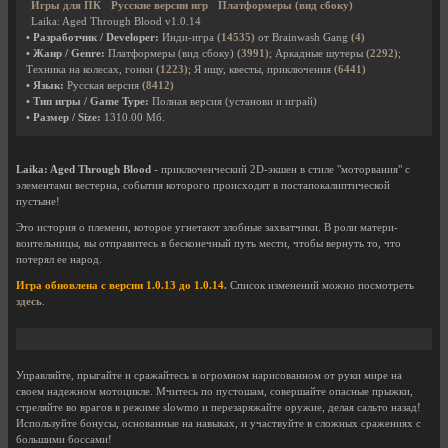
Игры для ПК
Русские версии игр
Платформеры (вид сбоку)
Laika: Aged Through Blood v1.0.14
• Разработчик / Developer:
Инди-игра
(14535)
от Brainwash Gang
(4)
• Жанр / Genre:
Платформеры (вид сбоку)
(3991)
; Аркадные шутеры
(2292)
;
Техника на колесах, гонки
(1223)
; Я ищу, квесты, приключения
(6441)
• Язык:
Русская версия
(8412)
• Тип игры / Game Type:
Полная версия (установи и играй)
• Размер / Size:
1310.00 Мб.
Laika: Aged Through Blood
- приключенческий 2D-экшен в стиле "моторвания" с
элементами вестерна, события которого происходят в постапокалиптической
пустыне!
Это история о племени, которое угнетают злобные захватчики. В роли матери-
воительницы, вы отправитесь в бесконечный путь мести, чтобы вернуть то, что
потерял ее народ.
Игра обновлена с версии 1.0.13 до 1.0.14.
Список изменений можно посмотреть
здесь
.
Управляйте, прыгайте и сражайтесь в огромном нарисованном от руки мире на
своем надежном мотоцикле. Мчитесь по пустошам, совершайте опасные прыжки,
стреляйте во врагов в режиме slowmo и перезаряжайте оружие, делая сальто назад!
Используйте бонусы, основанные на навыках, и участвуйте в сложных сражениях с
большими боссами!