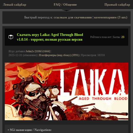
Левый сайдбар
FAQ / Общение
Правый сайдбар
Описание игры, торрент, скриншоты, видео
Быстрый переход к:
ссылкам для скачивания
|
комментариям (3 шт.)
Скачать игру Laika: Aged Through Blood
Рейтинга пока нет | Баллы:
23
v1.0.14 - торрент, полная русская версия
Игру добавил
John2s [11865|1666]
|
2023-12-31 (обновлено) |
Платформеры (вид сбоку) (3991)
| Просмотров: 10310
• SGi навигация / Navigation: