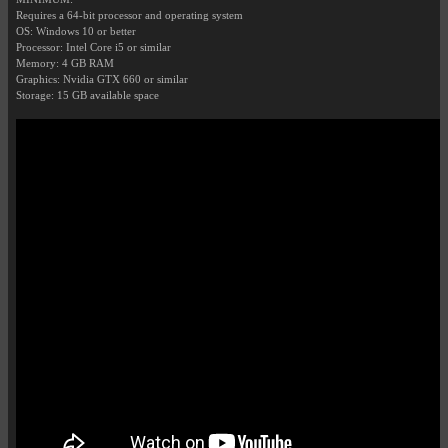
Requires a 64-bit processor and operating system
OS: Windows 10 or better
Processor: Intel Core i5 or similar
Memory: 4 GB RAM
Graphics: Nvidia GTX 660 or similar
Storage: 15 GB available space