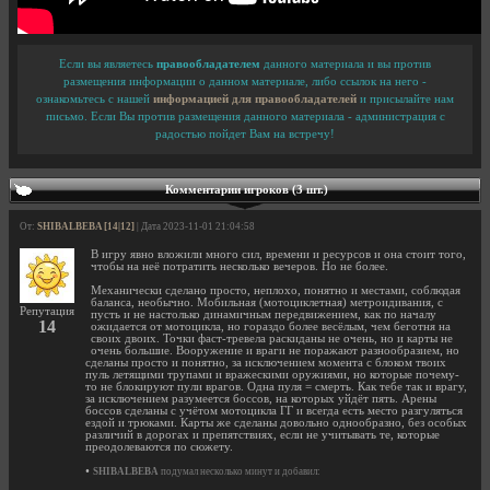
Если вы являетесь
правообладателем
данного материала и вы против
размещения информации о данном материале, либо ссылок на него -
ознакомьтесь с нашей
информацией для правообладателей
и присылайте нам
письмо. Если Вы против размещения данного материала - администрация с
радостью пойдет Вам на встречу!
Комментарии игроков (3 шт.)
От:
SHIBALBEBA [14|12]
| Дата 2023-11-01 21:04:58
В игру явно вложили много сил, времени и ресурсов и она стоит того,
чтобы на неё потратить несколько вечеров. Но не более.
Механически сделано просто, неплохо, понятно и местами, соблюдая
баланса, необычно. Мобильная (мотоциклетная) метроидивания, с
Репутация
пусть и не настолько динамичным передвижением, как по началу
14
ожидается от мотоцикла, но гораздо более весёлым, чем беготня на
своих двоих. Точки фаст-тревела раскиданы не очень, но и карты не
очень большие. Вооружение и враги не поражают разнообразием, но
сделаны просто и понятно, за исключением момента с блоком твоих
пуль летящими трупами и вражескими оружиями, но которые почему-
то не блокируют пули врагов. Одна пуля = смерть. Как тебе так и врагу,
за исключением разумеется боссов, на которых уйдёт пять. Арены
боссов сделаны с учётом мотоцикла ГГ и всегда есть место разгуляться
ездой и трюками. Карты же сделаны довольно однообразно, без особых
различий в дорогах и препятствиях, если не учитывать те, которые
преодолеваются по сюжету.
•
SHIBALBEBA
подумал несколько минут и добавил: