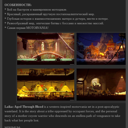
ОСОБЕННОСТИ:
* Бой на быстром и маневренном мотоцикле.
* Красивый, раскрашенный вручную постапокалиптический мир.
* Глубокая история о взаимоотношениях матери и дочери, мести и потере.
* Разнообразный мир, эпические битвы с боссами и множество миссий.
* Самая первая MOTORVANIA!
Laika: Aged Through Blood
is a western-inspired motorvania set in a post-apocalyptic
wasteland. It is the story about a tribe oppressed by occupant forces, and the personal
story of a mother coyote warrior who descends on an endless path of vengeance to take
back what her people lost.
MINIMUM: