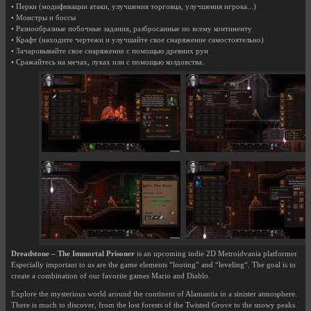
• Перки (модификации атаки, улучшения торговца, улучшения игрока...)
• Монстры и боссы
• Разнообразные побочные задания, разбросанные по всему континенту
• Крафт (находите чертежи и улучшайте свое снаряжение самостоятельно)
• Зачаровывайте свое снаряжение с помощью древних рун
• Сражайтесь на мечах, луках или с помощью колдовства.
Dreadstone – The Immortal Prisoner
is an upcoming indie 2D Metroidvania platformer.
Especially important to us are the game elements “looting” and “leveling“. The goal is to
create a combination of our favorite games Mario and Diablo.
Explore the mysterious world around the continent of Alamantia in a sinister atmosphere.
There is much to discover, from the lost forests of the Twisted Grove to the snowy peaks