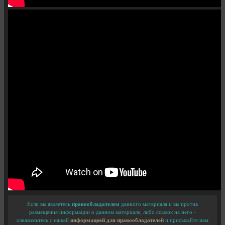
Если вы являетесь
правообладателем
данного материала и вы против
размещения информации о данном материале, либо ссылок на него -
ознакомьтесь с нашей
информацией для правообладателей
и присылайте нам