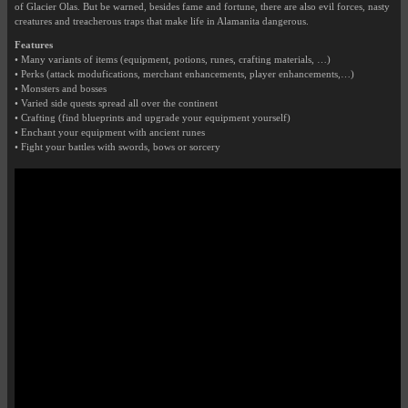
of Glacier Olas. But be warned, besides fame and fortune, there are also evil forces, nasty
creatures and treacherous traps that make life in Alamanita dangerous.
Features
• Many variants of items (equipment, potions, runes, crafting materials, …)
• Perks (attack modufications, merchant enhancements, player enhancements,…)
• Monsters and bosses
• Varied side quests spread all over the continent
• Crafting (find blueprints and upgrade your equipment yourself)
• Enchant your equipment with ancient runes
• Fight your battles with swords, bows or sorcery