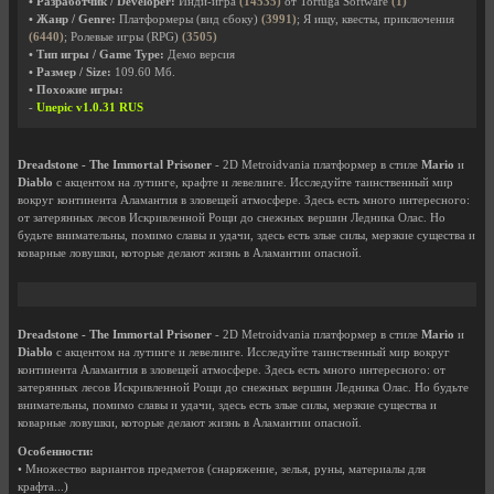
• Разработчик / Developer:
Инди-игра
(14535)
от Tortuga Software
(1)
• Жанр / Genre:
Платформеры (вид сбоку)
(3991)
; Я ищу, квесты, приключения
(6440)
; Ролевые игры (RPG)
(3505)
• Тип игры / Game Type:
Демо версия
• Размер / Size:
109.60 Мб.
• Похожие игры:
-
Unepic v1.0.31 RUS
Dreadstone - The Immortal Prisoner
- 2D Metroidvania платформер в стиле
Mario
и
Diablo
с акцентом на лутинге, крафте и левелинге. Исследуйте таинственный мир
вокруг континента Аламантия в зловещей атмосфере. Здесь есть много интересного:
от затерянных лесов Искривленной Рощи до снежных вершин Ледника Олас. Но
будьте внимательны, помимо славы и удачи, здесь есть злые силы, мерзкие существа и
коварные ловушки, которые делают жизнь в Аламантии опасной.
Dreadstone - The Immortal Prisoner
- 2D Metroidvania платформер в стиле
Mario
и
Diablo
с акцентом на лутинге и левелинге. Исследуйте таинственный мир вокруг
континента Аламантия в зловещей атмосфере. Здесь есть много интересного: от
затерянных лесов Искривленной Рощи до снежных вершин Ледника Олас. Но будьте
внимательны, помимо славы и удачи, здесь есть злые силы, мерзкие существа и
коварные ловушки, которые делают жизнь в Аламантии опасной.
Особенности:
• Множество вариантов предметов (снаряжение, зелья, руны, материалы для
крафта...)