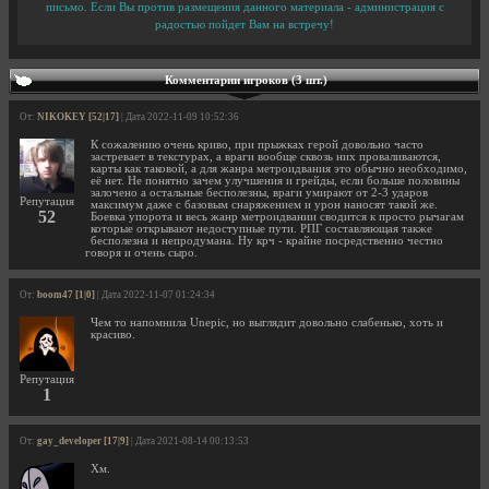
письмо. Если Вы против размещения данного материала - администрация с
радостью пойдет Вам на встречу!
Комментарии игроков (3 шт.)
От:
NIKOKEY [52|17]
| Дата 2022-11-09 10:52:36
К сожалению очень криво, при прыжках герой довольно часто
застревает в текстурах, а враги вообще сквозь них проваливаются,
карты как таковой, а для жанра метроидвания это обычно необходимо,
её нет. Не понятно зачем улучшения и грейды, если больше половины
залочено а остальные бесполезны, враги умирают от 2-3 ударов
Репутация
максимум даже с базовым снаряжением и урон наносят такой же.
52
Боевка упорота и весь жанр метроидвании сводится к просто рычагам
которые открывают недоступные пути. РПГ составляющая также
бесполезна и непродумана. Ну крч - крайне посредственно честно
говоря и очень сыро.
От:
boom47 [1|0]
| Дата 2022-11-07 01:24:34
Чем то напомнила Unepic, но выглядит довольно слабенько, хоть и
красиво.
Репутация
1
От:
gay_developer [17|9]
| Дата 2021-08-14 00:13:53
Хм.