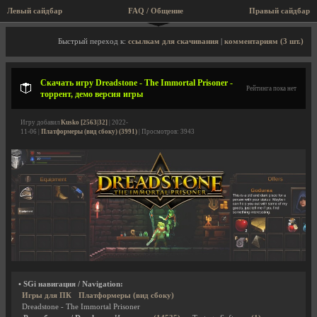
Левый сайдбар
FAQ / Общение
Правый сайдбар
Описание игры, торрент, скриншоты, видео
Быстрый переход к:
ссылкам для скачивания
|
комментариям (3 шт.)
Скачать игру Dreadstone - The Immortal Prisoner -
Рейтинга пока нет
торрент, демо версия игры
Игру добавил
Kusko [2563|32]
| 2022-
11-06 |
Платформеры (вид сбоку) (3991)
| Просмотров: 3943
• SGi навигация / Navigation:
Игры для ПК
Платформеры (вид сбоку)
Dreadstone - The Immortal Prisoner