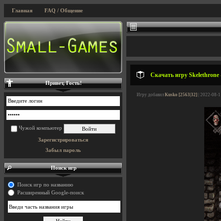
Главная
FAQ / Общение
Скачать игру Skelethrone -
Привет, Гость!
Игру добавил
Kusko [2563|32]
| 2022-08-1
Чужой компьютер
Зарегистрироваться
Забыл пароль
Поиск игр
Поиск игр по названию
Расширенный Google-поиск