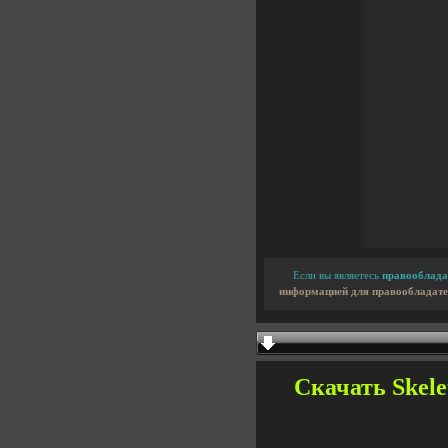
Если вы являетесь
правооблада
информацией для правообладате
Скачать Skelet