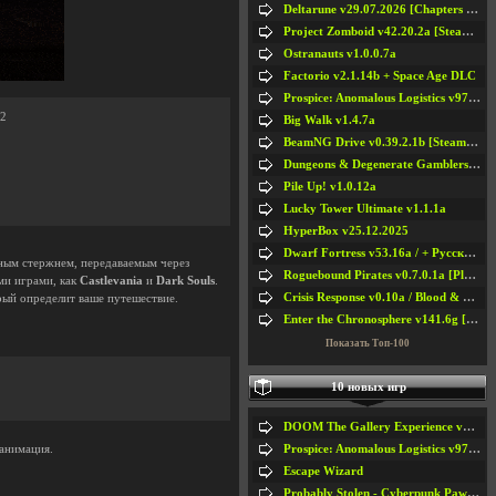
Deltarune v29.07.2026 [Chapters 1-5] / + RUS [Chapters 1-5]
Project Zomboid v42.20.2a [Steam Early Access]
Ostranauts v1.0.0.7a
Factorio v2.1.14b + Space Age DLC
Prospice: Anomalous Logistics v97 [Playtest]
22
Big Walk v1.4.7a
BeamNG Drive v0.39.2.1b [Steam Early Access]
Dungeons & Degenerate Gamblers v2.0.2a
Pile Up! v1.0.12a
Lucky Tower Ultimate v1.1.1a
HyperBox v25.12.2025
Dwarf Fortress v53.16a / + Русская Версия v50.12a
ным стержнем, передаваемым через
Roguebound Pirates v0.7.0.1a [Playtest]
ми играми, как
Castlevania
и
Dark Souls
.
Crisis Response v0.10a / Blood & Bullet
рый определит ваше путешествие.
Enter the Chronosphere v141.6g [Steam Early Access]
Показать Топ-100
10 новых игр
DOOM The Gallery Experience v1.4.2
Prospice: Anomalous Logistics v97 [Playtest]
анимация.
Escape Wizard
Probably Stolen - Cyberpunk Pawnshop Simulator v048c [Playtest]