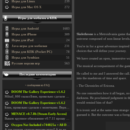
Игры для Linux
239
Игры для Mac OS X
272
Игры для мобилок и КПК
Игры для Android
1683
Skelethrone
is a Metroidvania game tha
Игры для iPhone
309
universe composed of non-linear levels
Игры для iPad
24
Java-игры для мобилки
231
You're in for a great adventure inspired
choices that will define your journey.
Игры для КПК (Pocket PC)
78
Игры для Symbian
51
We have created an open, immersive wo
Русские версии игр
563
The musical accompaniment of the game 
He called to me and I answered the call
Последние комментарии
into the maelstrom of time and space.
+ сообщения из FAQ
- The Chronicles of Ericona.
DOOM The Gallery Experience v1.4.2
No one remembers how it all began, no o
Mihail_666 сказал:Блин, прикольно сделали с монетк
darkness. He proclaimed judgment in the 
would remind him of that?
DOOM The Gallery Experience v1.4.2
Блин, прикольно сделали с монетками. Вернулся в св
It is ironic and at the same time strang
MENACE v0.7.8b [Steam Early Access]
guessed it. But the outcome was a foreg
Вышло крупное обновление v0.7.11 прошу обновить
Oxygen Not Included v744825a + All DLC
А где скачать старую версию игры? А то на новой но