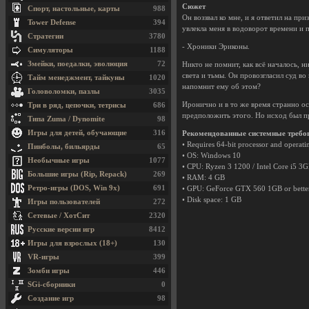
Сюжет
Спорт, настольные, карты
988
Он воззвал ко мне, и я ответил на п
Tower Defense
394
увлекла меня в водоворот времени и 
Стратегии
3780
- Хроники Эриконы.
Симуляторы
1188
Змейки, поедалки, эволюция
72
Никто не помнит, как всё началось, н
света и тьмы. Он провозгласил суд во
Тайм менеджмент, тайкуны
1020
напомнит ему об этом?
Головоломки, пазлы
3035
Иронично и в то же время странно ос
Три в ряд, цепочки, тетрисы
686
предположить этого. Но исход был п
Типа Zuma / Dynomite
98
Игры для детей, обучающие
316
Рекомендованные системные требо
• Requires 64-bit processor and operati
Пинболы, бильярды
65
• OS: Windows 10
Необычные игры
1077
• CPU: Ryzen 3 1200 / Intel Core i5 3
Большие игры (Rip, Repack)
269
• RAM: 4 GB
Ретро-игры (DOS, Win 9x)
691
• GPU: GeForce GTX 560 1GB or bette
• Disk space: 1 GB
Игры пользователей
272
Сетевые / ХотСит
2320
Русские версии игр
8412
Игры для взрослых (18+)
130
VR-игры
399
Зомби игры
446
SGi-сборники
0
Создание игр
98