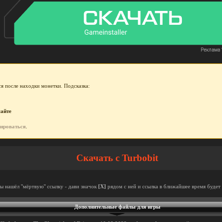
я после находки монетки. Подсказка:
сайте
рироваться
.
Скачать с Turbobit
ты нашёл "мёртвую" ссылку - дави значок
[X]
рядом с ней и ссылка в ближайшее время будет 
Дополнительные файлы для игры