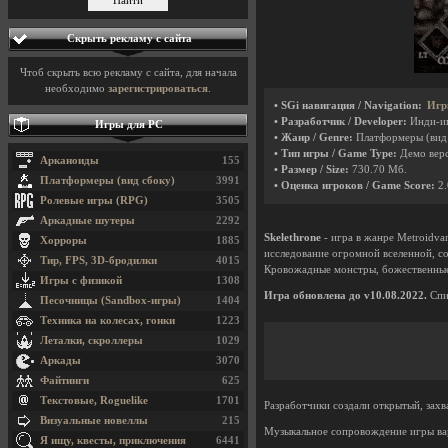
Скрыть рекламу с сайта
Чтоб скрыть всю рекламу с сайта, для начала
необходимо
зарегистрироваться
.
• SGi навигация / Navigation:
Игр
• Разработчик / Developer:
Инди-и
Игры для PC
• Жанр / Genre:
Платформеры (вид
• Тип игры / Game Type:
Демо вер
Арканоиды
155
• Размер / Size:
730.70 Мб.
Платформеры (вид сбоку)
3991
• Оценка игроков / Game Score:
2.
Ролевые игры (RPG)
3505
Аркадные шутеры
2292
Skelethrone
- игра в жанре Metroidva
Хорроры
1885
исследование огромной вселенной, с
Тир, FPS, 3D-бродилки
4015
Кровожадные монстры, божественные 
Игры с физикой
1308
Игра обновлена до v10.08.2022.
Спи
Песочницы (Sandbox-игры)
1404
Техника на колесах, гонки
1223
Леталки, скроллеры
1029
Аркады
3070
Файтинги
625
Текстовые, Roguelike
1701
Разработчики создали открытый, зах
Визуальные новеллы
215
Музыкальное сопровождение игры вар
Я ищу, квесты, приключения
6441