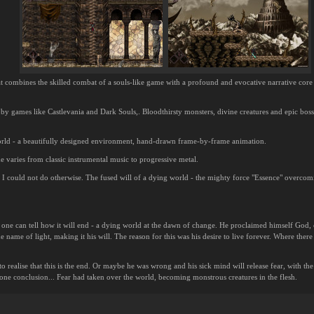
t combines the skilled combat of a souls-like game with a profound and evocative narrative core
.
 by games like Castlevania and Dark Souls,. Bloodthirsty monsters, divine creatures and epic boss
rld - a beautifully designed environment, hand-drawn frame-by-frame animation.
varies from classic instrumental music to progressive metal.
. I could not do otherwise. The fused will of a dying world - the mighty force "Essence" overcomi
ne can tell how it will end - a dying world at the dawn of change. He proclaimed himself God, c
name of light, making it his will. The reason for this was his desire to live forever. Where there
e to realise that this is the end. Or maybe he was wrong and his sick mind will release fear, with 
one conclusion... Fear had taken over the world, becoming monstrous creatures in the flesh.