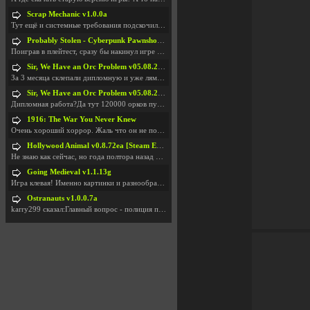
Scrap Mechanic v1.0.0a
Тут ещё и системные требования подскочили. Если не
Probably Stolen - Cyberpunk Pawnshop Simulator v048c [Playtest]
Поиграв в плейтест, сразу бы накинул игре наивысши
Sir, We Have an Orc Problem v05.08.2026
За 3 месяца склепали дипломную и уже лям двести ба
Sir, We Have an Orc Problem v05.08.2026
Дипломная работа?Да тут 120000 орков путь выбирают
1916: The War You Never Knew
Очень хороший хоррор. Жаль что он не получил должн
Hollywood Animal v0.8.72ea [Steam Early Access]
Не знаю как сейчас, но года полтора назад игра был
Going Medieval v1.1.13g
Игра клевая! Именно картинки и разнообразия в стро
Ostranauts v1.0.0.7a
karry299 сказал:Главный вопрос - полиция по-прежне