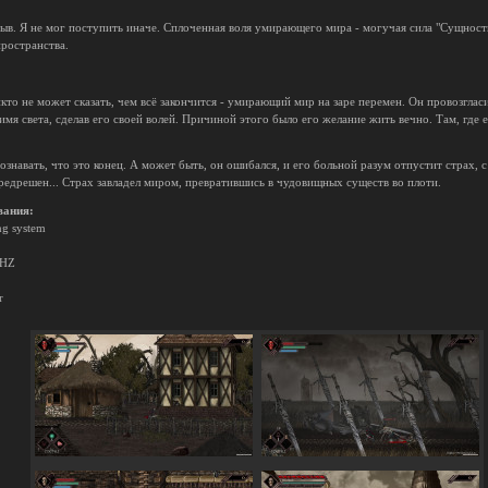
ризыв. Я не мог поступить иначе. Сплоченная воля умирающего мира - могучая сила "Сущнос
пространства.
икто не может сказать, чем всё закончится - умирающий мир на заре перемен. Он провозгласи
 имя света, сделав его своей волей. Причиной этого было его желание жить вечно. Там, где е
ознавать, что это конец. А может быть, он ошибался, и его больной разум отпустит страх,
редрешен... Страх завладел миром, превратившись в чудовищных существ во плоти.
вания:
ng system
GHZ
r