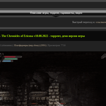
Описание игры, торрент, скриншоты, видео
Быстрый переход к:
ссылкам
 The Сhronicles of Ericona v10.08.2022 - торрент, демо версия игры
1 (обновлено) |
Платформеры (вид сбоку) (3991)
| Просмотров: 7710