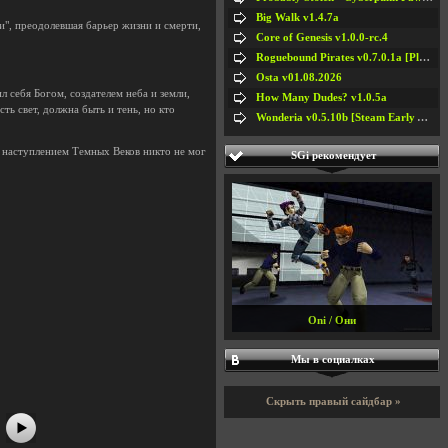
Big Walk v1.4.7a
ти", преодолевшая барьер жизни и смерти,
Core of Genesis v1.0.0-rc.4
Roguebound Pirates v0.7.0.1a [Playtest]
Osta v01.08.2026
л себя Богом, создателем неба и земли,
How Many Dudes? v1.0.5a
сть свет, должна быть и тень, но кто
Wonderia v0.5.10b [Steam Early Access]
 с наступлением Темных Веков никто не мог
SGi рекомендует
#5
#6
Oni / Они
#7
#8
Мы в социалках
Скрыть правый сайдбар »