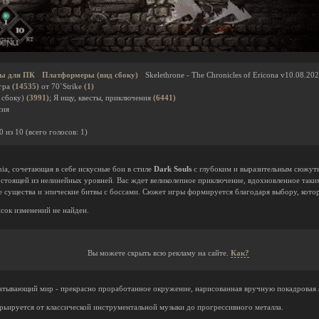
ы для ПК
Платформеры (вид сбоку)
Skelethrone - The Сhronicles of Ericona v10.08.20
гра
(14535)
от 70`Strike
(1)
 сбоку)
(3991)
; Я ищу, квесты, приключения
(6441)
сия
0
из
10
(всего голосов:
1
)
nia, сочетающая в себе искусные бои в стиле
Dark Souls
с глубоким и выразительным сюжут
остоящей из нелинейных уровней. Вас ждет великолепное приключение, вдохновленное таки
существа и эпические битвы с боссами. Сюжет игры формируется благодаря выбору, кото
сок изменений не найден.
Вы можете скрыть всю рекламу на сайте.
Как?
ватывающий мир - прекрасно проработанное окружение, нарисованная вручную покадровая 
ьируется от классической инструментальной музыки до прогрессивного металла.