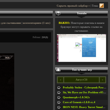
Скрыть правый сайдбар »
| Тема:
Youtube
 для скачивания
|
комментариям (1 шт.)
ВАЖНО:
Некоторые плагины в вашем
браузере могут скрывать ссылки на
скачивание.
Рейтинг:
2.0 (1)
Топ лучших игр
«
Август'26
»
Probably Stolen - Cyberpunk Pawnshop Simulator v048c [Playtest]
Sir, We Have an Orc Problem v05.08.2026
Quasimorph v1.0.562s
Core of Genesis v1.0.0-rc.4
IRON NEST: Heavy Turret Simulator v1.0a