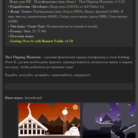
Игры для ПК
Платформеры (вид сбоку)
That Flipping Mountain v1.0.22
• Разработчик / Developer:
Инди-игра
(14535)
от Jeff Weber
(1)
• Жанр / Genre:
Платформеры (вид сбоку)
(3991)
; Игры с физикой
(1308)
; Я
ищу, квесты, приключения
(6441)
; Спорт, настольные, карты
(988)
; Симуляторы
(1188)
• Тип игры / Game Type:
Полная версия (установи и играй)
• Размер / Size:
35.75 Мб.
• Похожие игры:
-
Getting Over It with Bennett Foddy v1.59
That Flipping Mountain
- сложный физический паркур-платформер в стиле
Getting
Over It
, где вам необходимо прыгать, переворачиваться, кататься на лыжах и нырять
под воду, чтобы добраться до вершины горы!
Падайте, психуйте, вставайте, отряхивайтесь, паркурьте!
Язык игры:
Английский