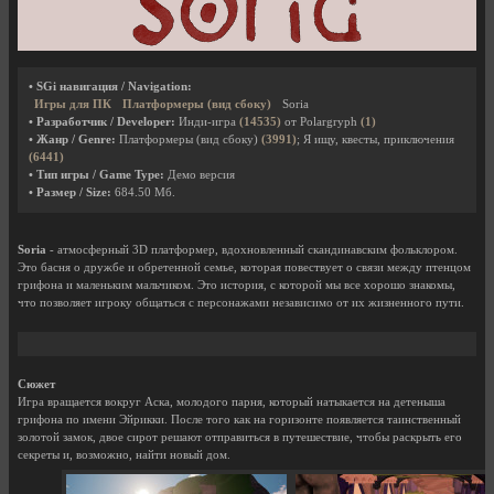
• SGi навигация / Navigation:
Игры для ПК
Платформеры (вид сбоку)
Soria
• Разработчик / Developer:
Инди-игра
(14535)
от Polargryph
(1)
• Жанр / Genre:
Платформеры (вид сбоку)
(3991)
; Я ищу, квесты, приключения
(6441)
• Тип игры / Game Type:
Демо версия
• Размер / Size:
684.50 Мб.
Soria
- атмосферный 3D платформер, вдохновленный скандинавским фольклором.
Это басня о дружбе и обретенной семье, которая повествует о связи между птенцом
грифона и маленьким мальчиком. Это история, с которой мы все хорошо знакомы,
что позволяет игроку общаться с персонажами независимо от их жизненного пути.
Сюжет
Игра вращается вокруг Аска, молодого парня, который натыкается на детеныша
грифона по имени Эйрикки. После того как на горизонте появляется таинственный
золотой замок, двое сирот решают отправиться в путешествие, чтобы раскрыть его
секреты и, возможно, найти новый дом.