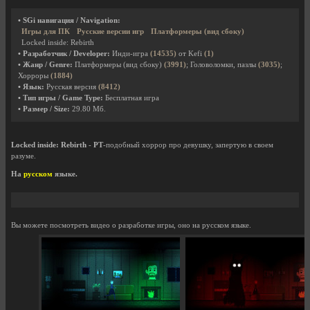
• SGi навигация / Navigation:
Игры для ПК
Русские версии игр
Платформеры (вид сбоку)
Locked inside: Rebirth
• Разработчик / Developer:
Инди-игра
(14535)
от Kefi
(1)
• Жанр / Genre:
Платформеры (вид сбоку)
(3991)
; Головоломки, пазлы
(3035)
;
Хорроры
(1884)
• Язык:
Русская версия
(8412)
• Тип игры / Game Type:
Бесплатная игра
• Размер / Size:
29.80 Мб.
Locked inside: Rebirth
-
PT
-подобный хоррор про девушку, запертую в своем
разуме.
На
русском
языке.
Вы можете посмотреть видео о разработке игры, оно на русском языке.