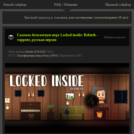
Левый сайдбар
FAQ / Общение
Правый сайдбар
Описание игры, торрент, скриншоты, видео
Быстрый переход к:
ссылкам для скачивания
|
комментариям (0 шт.)
Скачать бесплатную игру Locked inside: Rebirth -
Рейтинга пока нет
торрент, русская версия
Игру добавил
Kusko [2563|32]
| 2021-
02-17 |
Платформеры (вид сбоку) (3991)
| Просмотров: 2457