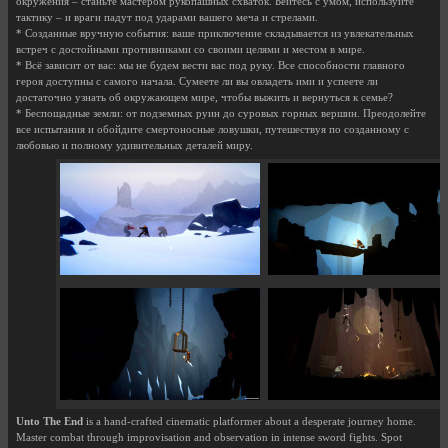
окружения – станьте мастером рукопашных схваток. Бейтесь с умом, используйте
тактику – и враги падут под ударами вашего меча и стрелами.
* Созданные вручную события: ваше приключение складывается из увлекательных
встреч с достойными противниками со своими целями и местом в мире.
* Всё зависит от вас: мы не будем вести вас под руку. Все способности главного
героя доступны с самого начала. Сумеете ли вы овладеть ими и успеете ли
достаточно узнать об окружающем мире, чтобы выжить и вернуться к семье?
* Беспощадные земли: от подземных руин до суровых горных вершин. Преодолейте
все испытания и обойдите смертоносные ловушки, путешествуя по созданному с
любовью и полному удивительных деталей миру.
Unto The End
is a hand-crafted cinematic platformer about a desperate journey home.
Master combat through improvisation and observation in intense sword fights. Spot