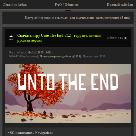
Левый сайдбар
FAQ / Общение
Правый сайдбар
Описание игры, торрент, скриншоты, видео
Быстрый переход к:
ссылкам для скачивания
|
комментариям (2 шт.)
Скачать игру Unto The End v1.2 - торрент, полная
Рейтинг:
10.0 (1)
русская версия
Игру добавил
John2s [11865|1666]
|
2020-12-28 (обновлено) |
Платформеры (вид сбоку) (3991)
| Просмотров: 8958
• SGi навигация / Navigation: