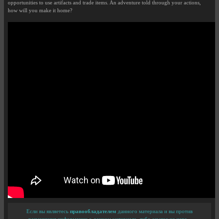
opportunities to use artifacts and trade items. An adventure told through your actions,
how will you make it home?
Если вы являетесь
правообладателем
данного материала и вы против