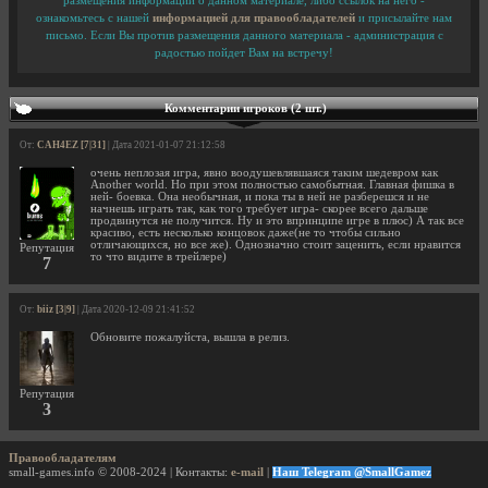
размещения информации о данном материале, либо ссылок на него -
ознакомьтесь с нашей
информацией для правообладателей
и присылайте нам
письмо. Если Вы против размещения данного материала - администрация с
радостью пойдет Вам на встречу!
Комментарии игроков (2 шт.)
От:
CAH4EZ [7|31]
| Дата 2021-01-07 21:12:58
очень неплозая игра, явно воодушевлявшаяся таким шедевром как
Another world. Но при этом полностью самобытная. Главная фишка в
ней- боевка. Она необычная, и пока ты в ней не разберешся и не
начнешь играть так, как того требует игра- скорее всего дальше
продвинутся не получится. Ну и это впринципе игре в плюс) А так все
красиво, есть несколько концовок даже(не то чтобы сильно
отличающихся, но все же). Однозначно стоит заценить, если нравится
Репутация
то что видите в трейлере)
7
От:
biiz [3|9]
| Дата 2020-12-09 21:41:52
Обновите пожалуйста, вышла в релиз.
Репутация
3
Правообладателям
small-games.info © 2008-2024 | Контакты:
e-mail
|
Наш Telegram @SmallGamez