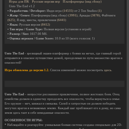
Игры для ПК
Русские версии игр
Платформеры (вид сбоку)
Unto The End v1.2
• Разработчик / Developer:
Инди-игра
(14535)
от 2 Ton Studios
(1)
• Жанр / Genre:
Платформеры (вид сбоку)
(3991)
; Аркады
(3070)
; Файтинги
(625)
; Я ищу, квесты, приключения
(6441)
• Язык:
Русская версия
(8412)
• Тип игры / Game Type:
Полная версия (установи и играй)
• Размер / Size:
1617.00 Мб.
• Оценка игроков / Game Score:
10.0
из
10
(всего голосов:
1
)
Unto The End
- зрелищный экшен-платформер с боями на мечах, где главный герой
отправится в опасное путешествие домой, преодолевая по пути множество врагов и
опасностей!
Игра обновлена до версии 1.2.
Список изменений можно посмотреть
здесь
.
Unto The End
– непростое рисованное приключение, полное жестоких боев. Отец
семейства должен в одиночку преодолеть все опасности, чтобы вернуться к семье.
Его оружие – меч, кинжал и смекалка. Силой и хитростью он должен победить
могучих врагов в незнакомых землях. Каждый шаг приближает его к дому, но сама
земля здесь таит в себе невиданные опасности.
ОСОБЕННОСТИ ИГРЫ:
* Наблюдайте и реагируйте: уникальная боевая система создана специально для 2D-