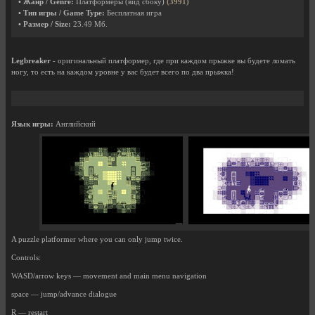
• Жанр / Genre:
Платформеры (вид сбоку)
(3991)
• Тип игры / Game Type:
Бесплатная игра
• Размер / Size:
23.49 Мб.
Legbreaker
- оригинальный платформер, где при каждом прыжке вы будете ломать
ногу, то есть на каждом уровне у вас будет всего по два прыжка!
Язык игры:
Английский
A puzzle platformer where you can only jump twice.
Controls:
WASD/arrow keys — movement and main menu navigation
space — jump/advance dialogue
R — restart