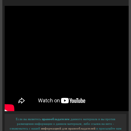
Если вы являетесь
правообладателем
данного материала и вы против
размещения информации о данном материале, либо ссылок на него -
ознакомьтесь с нашей
информацией для правообладателей
и присылайте нам