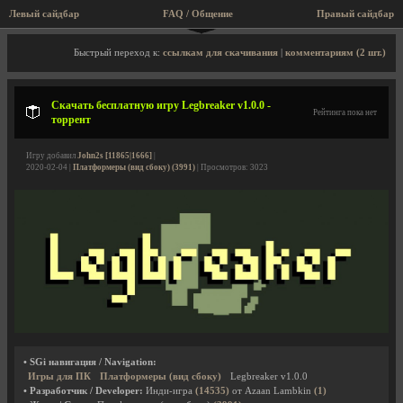
Левый сайдбар
FAQ / Общение
Правый сайдбар
Описание игры, торрент, скриншоты, видео
Быстрый переход к:
ссылкам для скачивания
|
комментариям (2 шт.)
Скачать бесплатную игру Legbreaker v1.0.0 -
Рейтинга пока нет
торрент
Игру добавил
John2s [11865|1666]
|
2020-02-04 |
Платформеры (вид сбоку) (3991)
| Просмотров: 3023
• SGi навигация / Navigation:
Игры для ПК
Платформеры (вид сбоку)
Legbreaker v1.0.0
• Разработчик / Developer:
Инди-игра
(14535)
от Azaan Lambkin
(1)