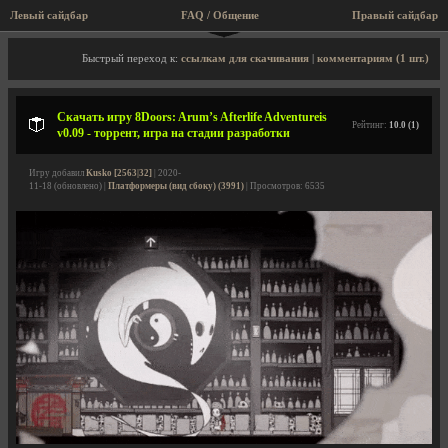
Левый сайдбар
FAQ / Общение
Правый сайдбар
Описание игры, торрент, скриншоты, видео
Быстрый переход к:
ссылкам для скачивания
|
комментариям (1 шт.)
Скачать игру 8Doors: Arum’s Afterlife Adventureis
Рейтинг:
10.0 (1)
v0.09 - торрент, игра на стадии разработки
Игру добавил
Kusko [2563|32]
| 2020-
11-18 (обновлено) |
Платформеры (вид сбоку) (3991)
| Просмотров: 6535