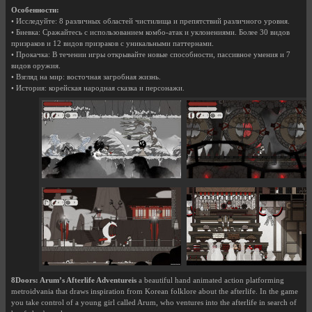
Особенности:
• Исследуйте: 8 различных областей чистилища и препятствий различного уровня.
• Биевка: Сражайтесь с использованием комбо-атак и уклонениями. Более 30 видов
призраков и 12 видов призраков с уникальными паттернами.
• Прокачка: В течении игры открывайте новые способности, пассивное умения и 7
видов оружия.
• Взгляд на мир: восточная загробная жизнь.
• История: корейская народная сказка и персонажи.
8Doors: Arum’s Afterlife Adventureis
a beautiful hand animated action platforming
metroidvania that draws inspiration from Korean folklore about the afterlife. In the game
you take control of a young girl called Arum, who ventures into the afterlife in search of