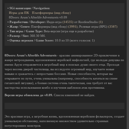
• SGi навигация / Navigation:
Игры для ПК
Платформеры (вид сбоку)
8Doors: Arum’s Afterlife Adventureis v0.09
• Разработчик / Developer:
Инди-игра
(14535)
от RootlessStudio
(1)
• Жанр / Genre:
Платформеры (вид сбоку)
(3991)
; Ролевые игры (RPG)
(3507)
• Тип игры / Game Type:
Beta-версия (игра еще в разработке)
• Размер / Size:
360.30 Мб.
• Оценка игроков / Game Score:
10.0
из
10
(всего голосов:
1
)
8Doors: Arum’s Afterlife Adventureis
- красиво анимированное 2D-приключение в
жанре метроидвания, вдохновленное корейской мифологией, где молодая девушка по
имени Арум отправляется в загробный мир в поисках души своего отца. Проходя
через восемь дверей чистилища, вы исследуете огромный мир, изучаете новые
навыки и сражаетесь с непростыми боссами. Новые способности, которые вы
открываете по пути, очень уникальны (например, способность кататься на спине
гигантской лягушки), а боевая система очень тактическая, она требует от вас
мастерства использования комбо и изучения шаблонов атак противника.
Версия игры обновлена до v0.09.
Список изменений не найден.
Это красивая игра, а загробная жизнь, вдохновленная корейским фольклором, создает
уникальную обстановку, наполненную множеством удивительно странных
потусторонних монстров.