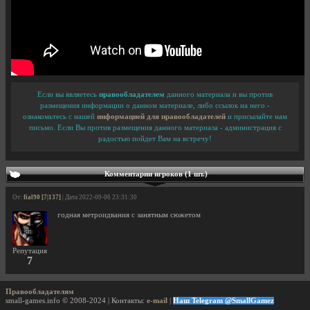
Если вы являетесь
правообладателем
данного материала и вы против
размещения информации о данном материале, либо ссылок на него -
ознакомьтесь с нашей
информацией для правообладателей
и присылайте нам
письмо. Если Вы против размещения данного материала - администрация с
радостью пойдет Вам на встречу!
Комментарии игроков (1 шт.)
От:
fial90 [7|137]
| Дата 2022-09-06 23:31:30
годная метроидвания с занятным сюжетом
Репутация
7
Правообладателям
small-games.info © 2008-2024 | Контакты:
e-mail
|
Наш Telegram @SmallGamez