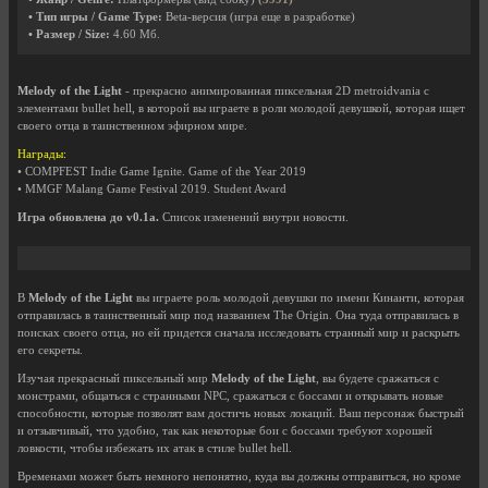
• Тип игры / Game Type:
Beta-версия (игра еще в разработке)
• Размер / Size:
4.60 Мб.
Melody of the Light
- прекрасно анимированная пиксельная 2D metroidvania с
элементами bullet hell, в которой вы играете в роли молодой девушкой, которая ищет
своего отца в таинственном эфирном мире.
Награды:
• COMPFEST Indie Game Ignite. Game of the Year 2019
• MMGF Malang Game Festival 2019. Student Award
Игра обновлена до v0.1a.
Список изменений внутри новости.
В
Melody of the Light
вы играете роль молодой девушки по имени Кинанти, которая
отправилась в таинственный мир под названием The Origin. Она туда отправилась в
поисках своего отца, но ей придется сначала исследовать странный мир и раскрыть
его секреты.
Изучая прекрасный пиксельный мир
Melody of the Light
, вы будете сражаться с
монстрами, общаться с странными NPC, сражаться с боссами и открывать новые
способности, которые позволят вам достичь новых локаций. Ваш персонаж быстрый
и отзывчивый, что удобно, так как некоторые бои с боссами требуют хорошей
ловкости, чтобы избежать их атак в стиле bullet hell.
Временами может быть немного непонятно, куда вы должны отправиться, но кроме