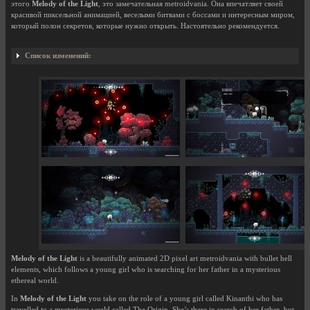
этого
Melody of the Light
, это замечательная metroidvania. Она впечатляет своей
красивой пиксельной анимацией, веселыми битвами с боссами и интересным миром,
который полон секретов, которые нужно открыть. Настоятельно рекомендуется.
Список изменений:
Melody of the Light
is a beautifully animated 2D pixel art metroidvania with bullet hell
elements, which follows a young girl who is searching for her father in a mysterious
ethereal world.
In
Melody of the Light
you take on the role of a young girl called Kinanthi who has
travelled to a mysterious world called The Origin. She’s there in search of her father, but