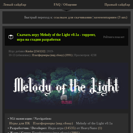
Левый сайдбар
FAQ / Общение
Правый сайдбар
Описание игры, торрент, скриншоты, видео
Быстрый переход к:
ссылкам для скачивания
|
комментариям (3 шт.)
Скачать игру Melody of the Light v0.1a - торрент,
Рейтинга пока нет
игра на стадии разработки
Игру добавил
Kusko [2563|32]
| 2019-
10-13 (обновлено) |
Платформеры (вид сбоку) (3991)
| Просмотров: 4238
• SGi навигация / Navigation:
Игры для ПК
Платформеры (вид сбоку)
Melody of the Light v0.1a
• Разработчик / Developer:
Инди-игра
(14535)
от HeavyNano
(1)
• Жанр / Genre:
Платформеры (вид сбоку)
(3991)