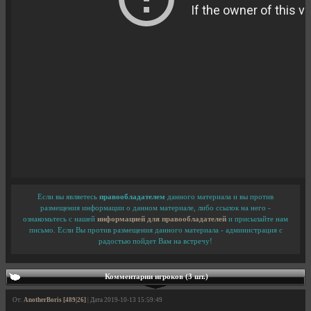
Если вы являетесь
правообладателем
данного материала и вы против
размещения информации о данном материале, либо ссылок на него -
ознакомьтесь с нашей
информацией для правообладателей
и присылайте нам
письмо. Если Вы против размещения данного материала - администрация с
радостью пойдет Вам на встречу!
Комментарии игроков (3 шт.)
От:
AnotherBoris [489|26]
| Дата 2019-10-13 15:59:49