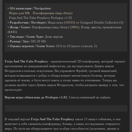
• SGi навигация / Navigation:
Игры для ПК
Платформеры (вид сбоку)
Freja And The False Prophecy Prologue v1.02
• Разработчик / Developer:
Инди-игра
(14535)
от Unsigned Double Collective
(1)
• Жанр / Genre:
Платформеры (вид сбоку)
(3991)
; Я ищу, квесты, приключения
(6441)
• Тип игры / Game Type:
Демо версия
• Размер / Size:
585.30 Мб.
• Оценка игроков / Game Score:
10.0
из
10
(всего голосов:
2
)
Freja And The False Prophecy
- приключенческий 2D-платформер, который черпает
вдохновение из скандинавской мифологии, где вы пересекаете Девять миров
Иггдрасиля в поисках искупления. Вы управляете Фрейей, грозной викингшей,
которая возвращается с рейда и обнаруживает неизлечимую болезнь, которая
заразила её землю, и боги могут иметь к этому какое-то отношение. Теперь вы
должны пройти через Девять миров Иггдрасиля, чтобы раскрыть правду о том, что
происходит.
Версия игры обновлена до Prologue v1.02.
Список изменений не найден.
В текущей версии
Freja And The False Prophecy
около 15 минут геймплея, и она
включает в себя элементы платформера, боевку, а также исследование открытого
мира. По пути вы обнаруживаете три особые способности (исцеление, зрение и