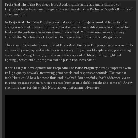
Freja And The False Prophecy
is a 2D action platforming adventure that draws
inspiration from Norse mythology as you traverse the Nine Realms of Yggdrasil in search
of redemption.
In
Freja And The False Prophecy
you take control of Freja, a formidable but fallible
viking warrior who returns from a raid to discover an incurable disease has infected her
land and the gods may have something to do with it. You must now make your way
through the Nine Realms of Yggdrasil to uncover the truth about what’s going on.
The current Kickstarter demo build of
Freja And The False Prophecy
features around 15
minutes of gameplay and contains a nice variety of open world exploration, platforming
and combat. Along the way you discover three special abilities (healing, sight and
lighting), which aid our progress and help in a final boss battle.
It’s still early in development but
Freja And The False Prophecy
already impresses with
its high quality artwork, interesting game world and responsive controls. The combat
feels like it could be a bit more fluid and involved, but hopefully that’s addressed via an
in-game upgrade system as you progress (such as unlockable attacks and combos). A very
promising start for this stylish Norse action platforming adventure.