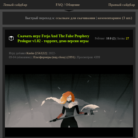
Левый сайдбар
FAQ / Общение
Правый сайдбар
Описание игры, торрент, скриншоты, видео
Быстрый переход к:
ссылкам для скачивания
|
комментариям (3 шт.)
Скачать игру Freja And The False Prophecy
Рейтинг:
10.0 (2)
| Баллы:
27
Prologue v1.02 - торрент, демо версия игры
Игру добавил
Kusko [2563|32]
| 2022-
09-04 (обновлено) |
Платформеры (вид сбоку) (3991)
| Просмотров: 4399