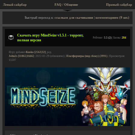
Левый сайдбар
FAQ / Общение
Правый сайдбар
Описание игры, торрент, скриншоты, видео
Быстрый переход к:
ссылкам для скачивания
|
комментариям (9 шт.)
Скачать игру MindSeize v1.5.1 - торрент,
Рейтинг:
5.5 (2)
| Баллы:
284
полная версия
Игру добавил
Kusko [2563|32]
, ред.
John2s [11865|1666]
| 2022-01-29 (обновлено) |
Платформеры (вид сбоку) (3991)
| Просмотров:
15507