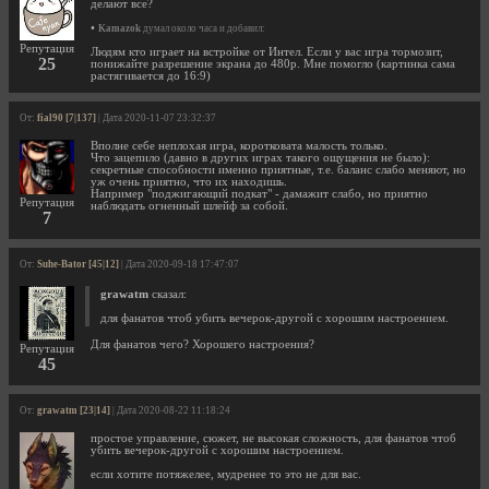
делают все?
•
Kamazok
думал около часа и добавил:
Репутация
Людям кто играет на встройке от Интел. Если у вас игра тормозит,
25
понижайте разрешение экрана до 480p. Мне помогло (картинка сама
растягивается до 16:9)
От:
fial90 [7|137]
| Дата 2020-11-07 23:32:37
Вполне себе неплохая игра, коротковата малость только.
Что зацепило (давно в других играх такого ощущения не было):
секретные способности именно приятные, т.е. баланс слабо меняют, но
уж очень приятно, что их находишь.
Например "поджигающий подкат" - дамажит слабо, но приятно
Репутация
наблюдать огненный шлейф за собой.
7
От:
Suhe-Bator [45|12]
| Дата 2020-09-18 17:47:07
grawatm
сказал:
для фанатов чтоб убить вечерок-другой с хорошим настроением.
Для фанатов чего? Хорошего настроения?
Репутация
45
От:
grawatm [23|14]
| Дата 2020-08-22 11:18:24
простое управление, сюжет, не высокая сложность, для фанатов чтоб
убить вечерок-другой с хорошим настроением.
если хотите потяжелее, мудренее то это не для вас.