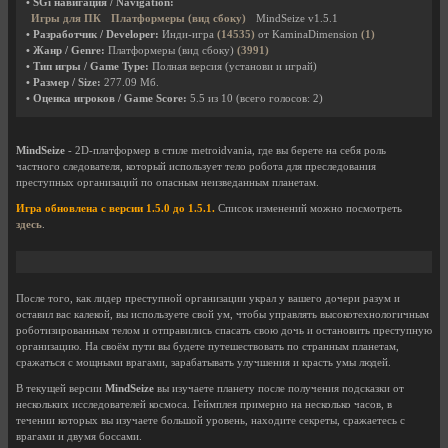
• SGi навигация / Navigation:
Игры для ПК
Платформеры (вид сбоку)
MindSeize v1.5.1
• Разработчик / Developer:
Инди-игра
(14535)
от KaminaDimension
(1)
• Жанр / Genre:
Платформеры (вид сбоку)
(3991)
• Тип игры / Game Type:
Полная версия (установи и играй)
• Размер / Size:
277.09 Мб.
• Оценка игроков / Game Score:
5.5
из
10
(всего голосов:
2
)
MindSeize
- 2D-платформер в стиле metroidvania, где вы берете на себя роль
частного следователя, который использует тело робота для преследования
преступных организаций по опасным неизведанным планетам.
Игра обновлена с версии 1.5.0 до 1.5.1.
Список изменений можно посмотреть
здесь
.
После того, как лидер преступной организации украл у вашего дочери разум и
оставил вас калекой, вы используете свой ум, чтобы управлять высокотехнологичным
роботизированным телом и отправились спасать свою дочь и остановить преступную
организацию. На своём пути вы будете путешествовать по странным планетам,
сражаться с мощными врагами, зарабатывать улучшения и красть умы людей.
В текущей версии
MindSeize
вы изучаете планету после получения подсказки от
нескольких исследователей космоса. Геймплея примерно на несколько часов, в
течении которых вы изучаете большой уровень, находите секреты, сражаетесь с
врагами и двумя боссами.