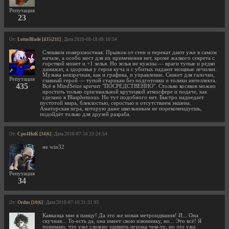
Репутация
23
От:
LotusBlade [435|211]
| Дата 2020-08-18 09:10:54
Слишком поверхностная. Прыжок от стен и перекат дают уже в самом
начале, а особо мест для их применения нет, кроме жалкого секрета с
горсткой монет и +1 зелья. Но зелья не нужны — враги тупые и редко
дамажат, а здоровья у героя куча и с убитых падают мощные лечилки.
Музыка невзрачная, как и графика, и управление. Сюжет для галочки,
Репутация
главный герой — тупой старикан без подготовки и толики интеллекта.
435
Всё в MindSeize кричит "ПОСРЕДСТВЕННО". Столько косяков можно
простить только оригинальной крутецкой атмосфере и подаче, как
сделано в Blasphemous. Но тут подобного нет. Быстро надоедает
пустотой мира, блеклостью, серостью и отсутствием экшена.
Аматорская игра, которую даже школьникам не порекомендуешь,
подойдёт только для друзей разраба.
От:
Cpo4HuK [34|6]
| Дата 2018-07-10 23:24:54
не win32
Репутация
34
От:
Ordus [10|6]
| Дата 2018-07-10 21:31:05
Кавказца мне в панцу! Да это же новая метроидвания! И... Она
скучная... То-есть да, она имеет свою изюминку, но... Это всё! Я
понимаю, что уже сложно удивить игрока чем-то, но это уже