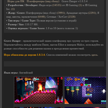
Игры для ПК
Платформеры (вид сбоку)
Grave Danger v1.0.3.4
• Разработчик / Developer:
Инди-игра
(14535)
от JB Gaming
(1)
и JB Gaming
Inc.
(1)
• Жанр / Genre:
Платформеры (вид сбоку)
(3991)
; Аркадные шутеры
(2291)
; Я
ищу, квесты, приключения
(6440)
; Сетевые / ХотСит
(2320)
• Тип игры / Game Type:
Полная версия (установи и играй)
• Размер / Size:
110.17 Мб.
• Оценка игроков / Game Score:
1.0
из
10
(всего голосов:
1
)
Grave Danger
- приключенческий экшен платформер про группу из трех героев.
Переключайтесь между ковбоем Dante, магом Elliot и жнецом Malice, используйте их
разные способности для решения пазлов и преодоления препятствий.
Игра обновлена до версии 1.0.3.4.
Список изменений можно посмотреть
здесь
.
Язык игры:
Английский