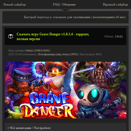
Левый сайдбар
FAQ / Общение
Правый сайдбар
Описание игры, торрент, скриншоты, видео
Быстрый переход к:
ссылкам для скачивания
|
комментариям (4 шт.)
Скачать игру Grave Danger v1.0.3.4 - торрент,
Рейтинг:
1.0 (1)
полная версия
Игру добавил
John2s [11865|1666]
|
2022-10-08 (обновлено) |
Платформеры (вид сбоку) (3991)
| Просмотров: 8856
• SGi навигация / Navigation: