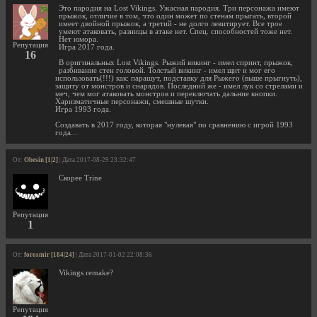
Это пародия на Lost Vikings. Ужасная пародия. Три персонажа имеют
прыжок, отличие в том, что один может по стенам прыгать, второй
имеет двойной прыжок, а третий - не долго левитирует. Все трое
умеют атаковать, разницы в атаке нет. Спец. способностей тоже нет.
Нет юмора.
Репутация
Игра 2017 года.
16
В оригинальных Lost Vikings. Рыжий викинг - имел спринт, прыжок,
разбивание стен головой. Толстый викинг - имел щит и мог его
использовать(!!!) как: парашут, подставку для Рыжего (выше прыгнуть),
защиту от монстров и снарядов. Последний же - имел лук со стрелами и
меч, чем мог атаковать монстров и переключать дальние кнопки.
Харизматичные персонажи, смешные шутки.
Игра 1993 года.
Создавать в 2017 году, которая "нулевая" по сравнению с игрой 1993
года...
От:
Obesin [1|2]
| Дата 2017-08-29 23:32:47
Скорее Trine
Репутация
1
От:
forosmir [184|24]
| Дата 2017-01-02 22:08:36
Vikings remake?
Репутация