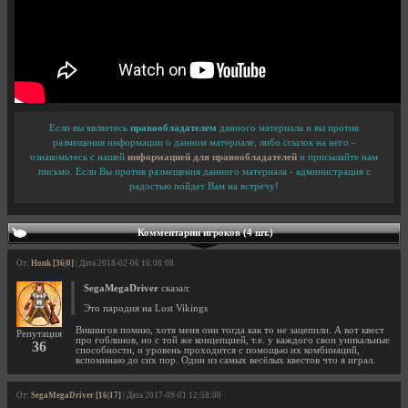
Если вы являетесь
правообладателем
данного материала и вы против
размещения информации о данном материале, либо ссылок на него -
ознакомьтесь с нашей
информацией для правообладателей
и присылайте нам
письмо. Если Вы против размещения данного материала - администрация с
радостью пойдет Вам на встречу!
Комментарии игроков (4 шт.)
От:
Honk [36|0]
| Дата 2018-02-06 16:08:08
SegaMegaDriver
сказал:
Это пародия на Lost Vikings
Викингов помню, хотя меня они тогда как то не зацепили. А вот квест
Репутация
про гоблинов, но с той же концепцией, т.е. у каждого свои уникальные
36
способности, и уровень проходится с помощью их комбинаций,
вспоминаю до сих пор. Один из самых весёлых квестов что я играл.
От:
SegaMegaDriver [16|17]
| Дата 2017-09-01 12:58:00