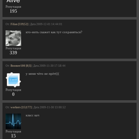
Репутация
195
От:
Fifan [339|52]
| Дата 2009-12-01 14:44:01
кто-нить скажет как тут сохраняться?
Репутация
339
От:
Boomer100 [0|3]
| Дата 2009-11-30 17:58:44
у меня чёто не прёт(((
Репутация
0
От:
workers [15|177]
| Дата 2009-11-30 13:00:52
класс кач
Репутация
15