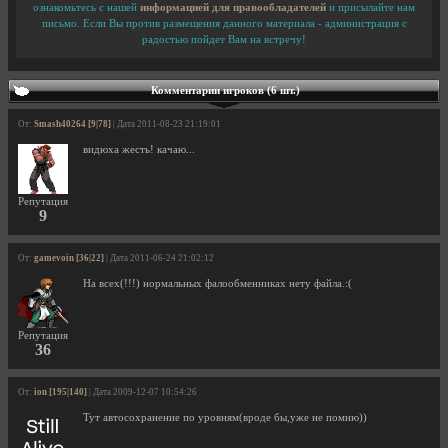
ознакомьтесь с нашей
информацией для правообладателей
и присылайте нам
письмо. Если Вы против размещения данного материала - администрация с
радостью пойдет Вам на встречу!
Комментарии игроков (6 шт.)
От:
Smash40264 [9|78]
| Дата 2011-08-23 21:19:01
видюха жесть! качаю...
Репутация
9
От:
gamevoin [36|22]
| Дата 2011-06-24 21:02:12
На всех(!!!) нормальных фалообменниках нету файла.:(
Репутация
36
От:
ion [195|140]
| Дата 2009-12-07 10:54:26
Тут автосохранение по уровням(вроде бы,уже не помню))