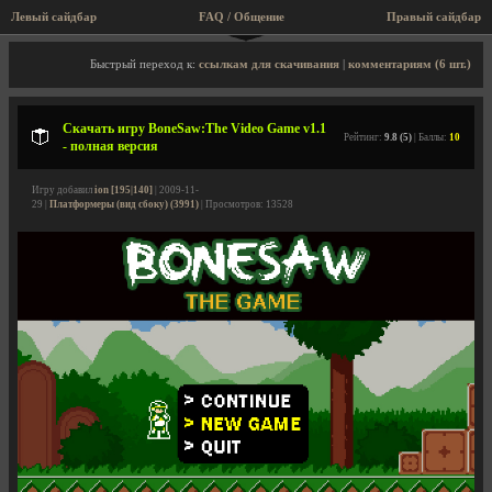
Левый сайдбар
FAQ / Общение
Правый сайдбар
Описание игры, скриншоты, видео
Быстрый переход к:
ссылкам для скачивания
|
комментариям (6 шт.)
Скачать игру BoneSaw:The Video Game v1.1
Рейтинг:
9.8 (5)
| Баллы:
10
- полная версия
Игру добавил
ion [195|140]
| 2009-11-
29 |
Платформеры (вид сбоку) (3991)
| Просмотров: 13528