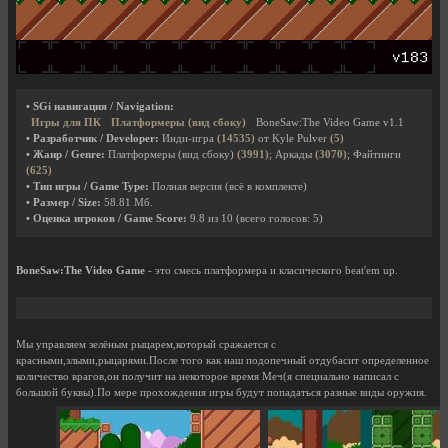
• SGi навигация / Navigation:
Игры для ПК
Платформеры (вид сбоку)
BoneSaw:The Video Game v1.1
• Разработчик / Developer:
Инди-игра
(14535)
от Kyle Pulver
(5)
• Жанр / Genre:
Платформеры (вид сбоку)
(3991)
; Аркады
(3070)
; Файтинги
(625)
• Тип игры / Game Type:
Полная версия (всё в комплекте)
• Размер / Size:
58.81 Мб.
• Оценка игроков / Game Score:
9.8
из
10
(всего голосов:
5
)
BoneSaw:The Video Game
- это смесь платформера и класического beat'em up.
Мы управляем зелёным рыцарем,который сражается с
красными,злыми,рыцарями.После того как наш подопечный отдубасит определенное
количество врагов,он получит на некоторое время Меч(я специально написал с
большой буквы).По мере прохождения игры будут попадаться разные виды оружия.