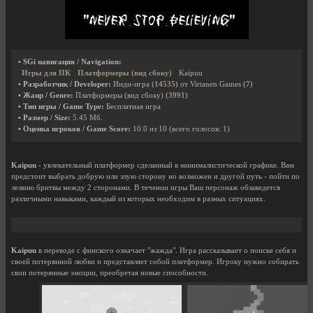
• SGi навигация / Navigation:
Игры для ПК
Платформеры (вид сбоку)
Kaipuu
• Разработчик / Developer:
Инди-игра
(14535)
от Virtanen Games
(7)
• Жанр / Genre:
Платформеры (вид сбоку)
(3991)
• Тип игры / Game Type:
Бесплатная игра
• Размер / Size:
5.45 Мб.
• Оценка игроков / Game Score:
10.0
из
10
(всего голосов:
1
)
Kaipuu
- увлекательный платформер сделанный в минималистической графике. Вам
предстоит выбрать добрую или злую сторону но возможен и другой путь - пойти по
лезвию бритвы между 2 сторонами. В течении игры Ваш персонаж обзаведется
различными навыками, каждый из которых необходим в разных ситуациях.
Kaipuu
в переводе с финского означает "жажда". Игра рассказывает о поиске себя и
своей потерянной любви и представляет собой платформер. Игроку нужно собирать
свои потерянные эмоции, преобретая новые способности.