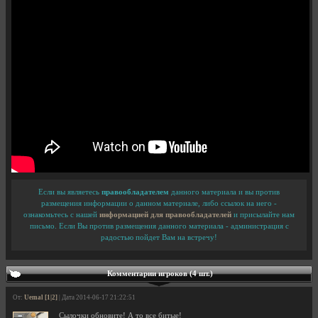
Если вы являетесь
правообладателем
данного материала и вы против
размещения информации о данном материале, либо ссылок на него -
ознакомьтесь с нашей
информацией для правообладателей
и присылайте нам
письмо. Если Вы против размещения данного материала - администрация с
радостью пойдет Вам на встречу!
Комментарии игроков (4 шт.)
От:
Uemal [1|2]
| Дата 2014-06-17 21:22:51
Сылочки обновите! А то все битые!