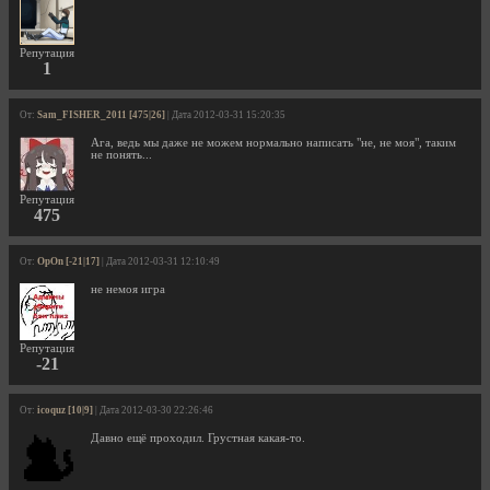
Репутация
1
От:
Sam_FISHER_2011 [475|26]
| Дата 2012-03-31 15:20:35
Ага, ведь мы даже не можем нормально написать "не, не моя", таким
не понять...
Репутация
475
От:
OpOn [-21|17]
| Дата 2012-03-31 12:10:49
не немоя игра
Репутация
-21
От:
icoquz [10|9]
| Дата 2012-03-30 22:26:46
Давно ещё проходил. Грустная какая-то.