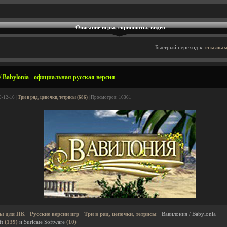
Описание игры, скриншоты, видео
Быстрый переход к:
ссылкам
 Babylonia - официальная русская версия
9-12-16 |
Три в ряд, цепочки, тетрисы (686)
| Просмотров: 16361
ы для ПК
Русские версии игр
Три в ряд, цепочки, тетрисы
Вавилония / Babylonia
ft
(139)
и Suricate Software
(10)