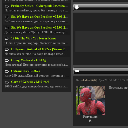
Probably Stolen - Cyberpunk Pawnshop Simulator v048c [Playtest]
Поиграв в плейтест, сразу бы накинул игре наивысши
Sir, We Have an Orc Problem v05.08.2026
За 3 месяца склепали дипломную и уже лям двести ба
Sir, We Have an Orc Problem v05.08.2026
Дипломная работа?Да тут 120000 орков путь выбирают
1916: The War You Never Knew
Очень хороший хоррор. Жаль что он не получил должн
Hollywood Animal v0.8.72ea [Steam Early Access]
Не знаю как сейчас, но года полтора назад игра был
Going Medieval v1.1.13g
Игра клевая! Именно картинки и разнообразия в стро
Ostranauts v1.0.0.7a
karry299 сказал:Главный вопрос - полиция по-прежне
От:
sokolize [6|47]
| Дата 2010-01-11 10:55:5
Core of Genesis v1.0.0-rc.4
100% вайбкодед неиграбельное, где механики знает т
Нереально пр
Репутация
6