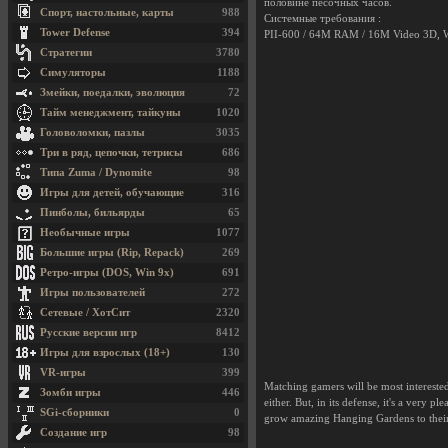
половине песочных часов.
Спорт, настольные, карты
988
Системные требования :
Tower Defense
394
PII-600 / 64M RAM / 16M Video 3D, W
Стратегии
3780
Симуляторы
1188
Змейки, поедалки, эволюция
72
Тайм менеджмент, тайкуны
1020
Головоломки, пазлы
3035
Три в ряд, цепочки, тетрисы
686
Типа Zuma / Dynomite
98
Игры для детей, обучающие
316
Пинболы, бильярды
65
Необычные игры
1077
Большие игры (Rip, Repack)
269
Ретро-игры (DOS, Win 9x)
691
Игры пользователей
272
Сетевые / ХотСит
2320
Русские версии игр
8412
Игры для взрослых (18+)
130
VR-игры
399
Matching gamers will be most intereste
Зомби игры
446
either. But, in its defense, it's a ver
SGi-сборники
0
grow amazing Hanging Gardens to their 
Создание игр
98