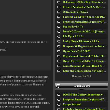
Deltarune v29.07.2026 [Chapters 1-5] / + RUS [Chapters 1-5]
Project Zomboid v42.20.2a [Steam Early Access]
Ostranauts v1.0.0.7a
Factorio v2.1.14b + Space Age DLC
Prospice: Anomalous Logistics v97 [Playtest]
Big Walk v1.4.7a
BeamNG Drive v0.39.2.1b [Steam Early Access]
Pile Up! v1.0.12a
Lucky Tower Ultimate v1.1.1a
ать цветкы, соединяя их в ряд по три и
Dungeons & Degenerate Gamblers v2.0.2a
ство?
HyperBox v25.12.2025
Roguebound Pirates v0.7.0.1a [Playtest]
Dwarf Fortress v53.16a / + Русская Версия v50.12a
Crisis Response v0.10a / Blood & Bullet
Enter the Chronosphere v141.6g [Steam Early Access]
Показать Топ-100
 царь Навуходоносор приказал возвести
 Семирамиде. Богиня плодородия Иштар
я богиня обрушила на землю Вавилона
10 новых игр
DOOM The Gallery Experience v1.4.2
ирамиды. Вам предстоит попытаться
потребуются деньги, которые вы можете
Prospice: Anomalous Logistics v97 [Playtest]
оторые фишки могут быть закованы в цепи,
Escape Wizard
 игру, пока есть песок в верхней
Probably Stolen - Cyberpunk Pawnshop Simulator v048c [Playtest]