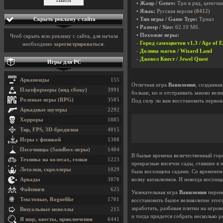
• Жанр / Genre:
Три в ряд, цепочк
• Язык:
Русская версия
(8412)
Скрыть рекламу с сайта
• Тип игры / Game Type:
Триал
• Размер / Size:
62.10 Мб.
• Похожие игры:
Чтоб скрыть всю рекламу с сайта, для начала
-
Город самоцветов v1.3 / Age of 
необходимо
зарегистрироваться
.
-
Долина магов / Wizard Land
-
Джевел Квест / Jewel Quest
Игры для PC
Арканоиды
155
Отличная игра
Вавилония
, созданна
Платформеры (вид сбоку)
3991
больше, но и отстраивать заново вел
Ролевые игры (RPG)
3505
Под силу ли вам восстановить первон
Аркадные шутеры
2292
Хорроры
1885
Тир, FPS, 3D-бродилки
4015
Игры с физикой
1308
Песочницы (Sandbox-игры)
1404
В былые времена величественный гор
Техника на колесах, гонки
1223
прекрасные висячие сады, ставшие в 
Леталки, скроллеры
1029
была восхищена садами. Со временем 
Аркады
3070
волну катаклизмов. И некогда восхищ
Файтинги
625
Увлекательная игра
Вавилония
перене
Текстовые, Roguelike
1701
восстановить былое великолепие этог
заработать, разбивая плитки на игро
Визуальные новеллы
215
и тогда придется собрать несколько 
Я ищу, квесты, приключения
6441