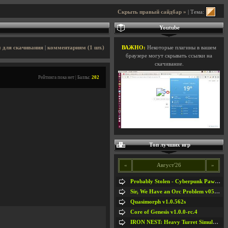
Скрыть правый сайдбар »
| Тема:
Youtube
 для скачивания
|
комментариям (1 шт.)
ВАЖНО:
Некоторые плагины в вашем
браузере могут скрывать ссылки на
скачивание.
Рейтинга пока нет | Баллы:
202
Топ лучших игр
«
Август'26
»
Probably Stolen - Cyberpunk Pawnshop Simulator v048c [Playtest]
Sir, We Have an Orc Problem v05.08.2026
Quasimorph v1.0.562s
Core of Genesis v1.0.0-rc.4
IRON NEST: Heavy Turret Simulator v1.0a