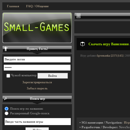
Главная
FAQ / Общение
Скачать игру Вавилония /
Привет, Гость!
Игру добавил
Igromanka [2371|145]
| 200
Чужой компьютер
Зарегистрироваться
Забыл пароль
Поиск игр
Поиск игр по названию
Расширенный Google-поиск
• SGi навигация / Navigation:
Игр
• Разработчик / Developer:
NevoSo