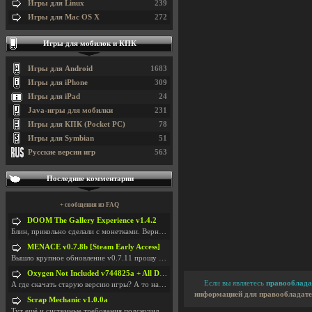
Игры для Linux
239
Игры для Mac OS X
272
Игры для мобилок и КПК
Игры для Android
1683
Игры для iPhone
309
Игры для iPad
24
Java-игры для мобилки
231
Игры для КПК (Pocket PC)
78
Игры для Symbian
51
Русские версии игр
563
Последние комментарии
+ сообщения из FAQ
DOOM The Gallery Experience v1.4.2
Блин, прикольно сделали с монетками. Вернулся в св
MENACE v0.7.8b [Steam Early Access]
Вышло крупное обновление v0.7.11 прошу обновить
Oxygen Not Included v744825a + All DLC
Если вы являетесь
правооблада
А где скачать старую версию игры? А то на новой но
информацией для правообладате
Scrap Mechanic v1.0.0a
Тут ещё и системные требования подскочили. Если не