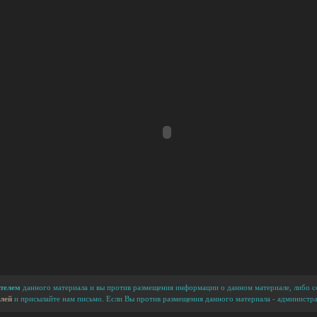
телем
данного материала и вы против размещения информации о данном материале, либо сс
лей
и присылайте нам письмо. Если Вы против размещения данного материала - администра