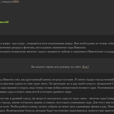
и, тетрисы
(686)
Emerald
я в жанре «три в ряд», понравится всем поклонникам жанра. Вам необходимо не только собир
иколепные дворцы и фонтаны, воссоздавать знаменитые сады Вавилона.
ачальное великолепие висячих садов и привнести любовь и гармонию в Вавилонское государ
Вы можете скрыть всю рекламу на сайте.
Как?
од Вавилон сиял, как драгоценный камень посреди пустыни. В самом сердце города великий
последствии одним из семи чудес света. Он преподнес их в дар своей супруге, прекрасной
сады пришли в упадок, ведь теперь только войны интересовали великого царя. Разгневанна
авшие сады остались лишь вехой в истории древнего мира.
сет вас в древний город, где когда-то находилось одно из чудес света – висячие сады Сем
о города, заново отстроить здания, и главное, воссоздать уникальные сады. Для этого вам 
вом поле. Чтобы разбить плитку, нужно собрать не менее трех одинаковых фишек в ряд. Нек
рядов. Всевозможные бонусы, которые будут постепенно накапливаться, помогут вам закончит