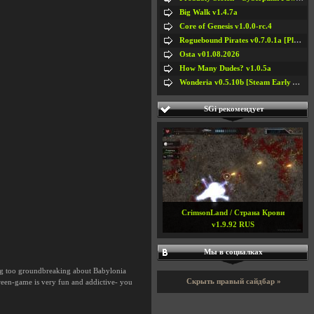
Big Walk v1.4.7a
Core of Genesis v1.0.0-rc.4
Roguebound Pirates v0.7.0.1a [Playtest]
Osta v01.08.2026
How Many Dudes? v1.0.5a
Wonderia v0.5.10b [Steam Early Access]
SGi рекомендует
CrimsonLand / Страна Крови
v1.9.92 RUS
Мы в социалках
ng too groundbreaking about Babylonia
Скрыть правый сайдбар »
tween-game is very fun and addictive- you