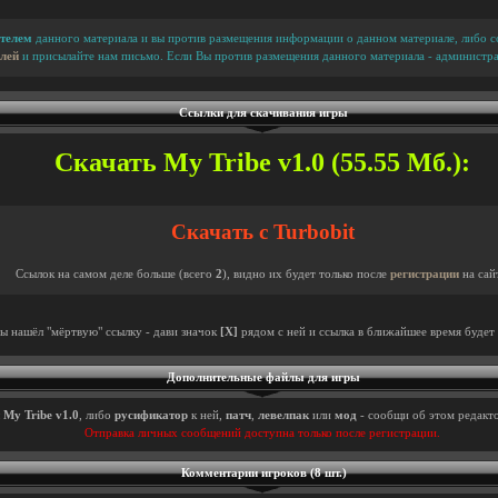
телем
данного материала и вы против размещения информации о данном материале, либо сс
лей
и присылайте нам письмо. Если Вы против размещения данного материала - администра
Ссылки для скачивания игры
Скачать My Tribe v1.0 (55.55 Мб.):
Скачать с Turbobit
Ссылок на самом деле больше (всего
2
), видно их будет только после
регистрации
на сай
ты нашёл "мёртвую" ссылку - дави значок
[X]
рядом с ней и ссылка в ближайшее время будет 
Дополнительные файлы для игры
ы
My Tribe v1.0
, либо
русификатор
к ней,
патч
,
левелпак
или
мод
- сообщи об этом редакто
Отправка личных сообщений доступна только после регистрации.
Комментарии игроков (8 шт.)