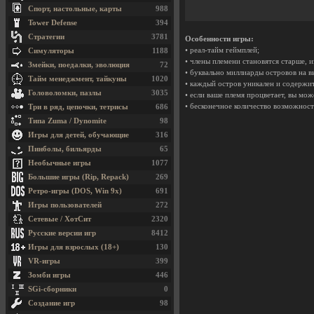
Спорт, настольные, карты
988
Tower Defense
394
Стратегии
3781
Особенности игры:
• реал-тайм геймплей;
Симуляторы
1188
• члены племени становятся старше, 
Змейки, поедалки, эволюция
72
• буквально миллиарды островов на в
Тайм менеджмент, тайкуны
1020
• каждый остров уникален и содержи
Головоломки, пазлы
3035
• если ваше племя процветает, вы мож
• бесконечное количество возможносте
Три в ряд, цепочки, тетрисы
686
Типа Zuma / Dynomite
98
Игры для детей, обучающие
316
Пинболы, бильярды
65
Необычные игры
1077
Большие игры (Rip, Repack)
269
Ретро-игры (DOS, Win 9x)
691
Игры пользователей
272
Сетевые / ХотСит
2320
Русские версии игр
8412
Игры для взрослых (18+)
130
VR-игры
399
Зомби игры
446
SGi-сборники
0
Создание игр
98