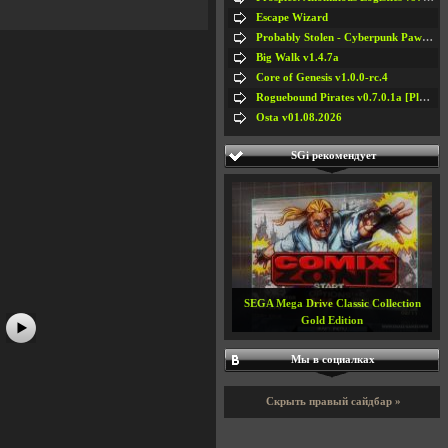
Escape Wizard
Probably Stolen - Cyberpunk Pawnshop Simulator v048c [Playtest]
Big Walk v1.4.7a
Core of Genesis v1.0.0-rc.4
Roguebound Pirates v0.7.0.1a [Playtest]
Osta v01.08.2026
SGi рекомендует
#5
#6
#7
#8
SEGA Mega Drive Classic Collection
Gold Edition
Мы в социалках
Скрыть правый сайдбар »