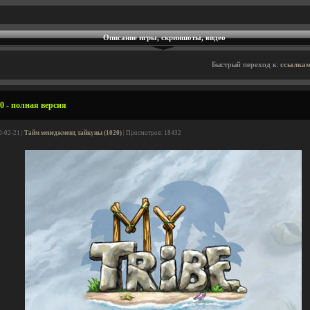
Описание игры, скриншоты, видео
Быстрый переход к:
ссылкам
0 - полная версия
0-02-21 |
Тайм менеджмент, тайкуны (1020)
| Просмотров: 18432