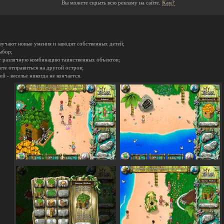
Вы можете скрыть всю рекламу на сайте.
Как?
изучают новые умения и заводят собственных детей;
ыбор;
т различную комбинацию таинственных объектов;
ете отправиться на другой остров;
й - веселье никогда не кончается.