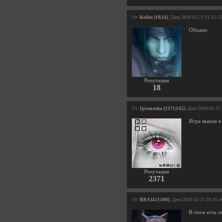
От:
Kolins [18|16]
| Дата 2010-02-22 11:15:2
Обидно
Репутация
18
От:
Igromanka [2371|145]
| Дата 2010-02-21
Игра вышла в 
Репутация
2371
От:
RRA [421|308]
| Дата 2010-02-21 09:05:4
В этом есть п