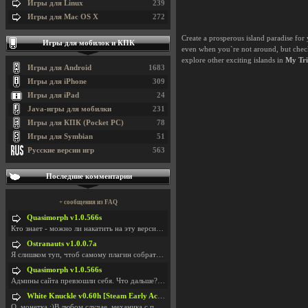
Игры для Linux
239
Игры для Mac OS X
272
Create a prosperous island paradise for y
Игры для мобилок и КПК
even when you`re not around, but check
explore other exciting islands in
My Tri
Игры для Android
1683
Игры для iPhone
309
Игры для iPad
24
Java-игры для мобилки
231
Игры для КПК (Pocket PC)
78
Игры для Symbian
51
Русские версии игр
563
Последние комментарии
+ сообщения из FAQ
Quasimorph v1.0.566s
Кто знает - можно ли накатить на эту версию моды?
Ostranauts v1.0.0.7a
Я слишком туп, чтоб самому плагин собрать. И что-т
Quasimorph v1.0.566s
Админы сайта превзошли себя. Что дальше? Засунь се
White Knuckle v0.60h [Steam Early Access]
О. монетка ;)В любом случае, механика с поиском мо