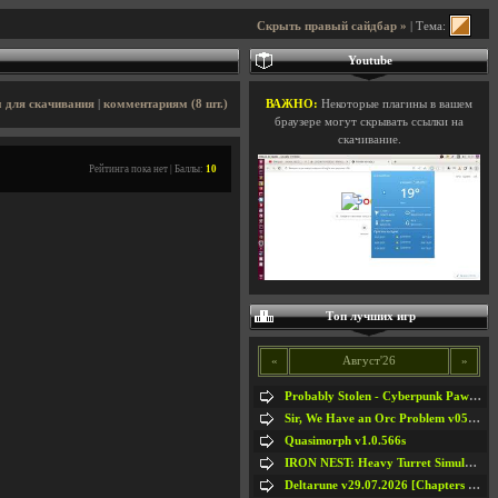
Скрыть правый сайдбар »
| Тема:
Youtube
 для скачивания
|
комментариям (8 шт.)
ВАЖНО:
Некоторые плагины в вашем
браузере могут скрывать ссылки на
скачивание.
Рейтинга пока нет | Баллы:
10
Топ лучших игр
«
Август'26
»
Probably Stolen - Cyberpunk Pawnshop Simulator v048c [Playtest]
Sir, We Have an Orc Problem v05.08.2026
Quasimorph v1.0.566s
IRON NEST: Heavy Turret Simulator v1.0a
Deltarune v29.07.2026 [Chapters 1-5] / + RUS [Chapters 1-5]