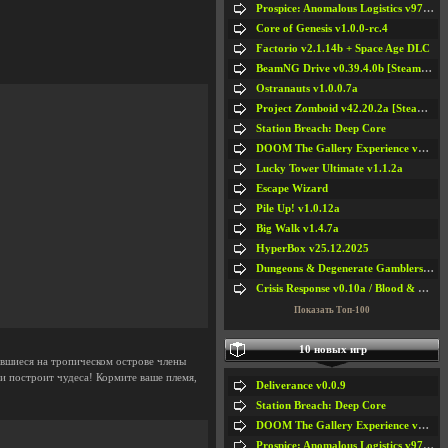
Prospice: Anomalous Logistics v97 [Playtest]
Core of Genesis v1.0.0-rc.4
Factorio v2.1.14b + Space Age DLC
BeamNG Drive v0.39.4.0b [Steam Early Access]
Ostranauts v1.0.0.7a
Project Zomboid v42.20.2a [Steam Early Access]
Station Breach: Deep Core
DOOM The Gallery Experience v1.4.2
Lucky Tower Ultimate v1.1.2a
Escape Wizard
Pile Up! v1.0.12a
Big Walk v1.4.7a
HyperBox v25.12.2025
Dungeons & Degenerate Gamblers v2.0.2a
Crisis Response v0.10a / Blood & Bullet
Показать Топ-100
10 новых игр
ившиеся на тропическом острове члены
и построит чудеса! Кормите ваше племя,
Deliverance v0.0.9
Station Breach: Deep Core
DOOM The Gallery Experience v1.4.2
Prospice: Anomalous Logistics v97 [Playtest]