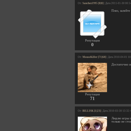
От:
Sanchez1995 [0|0]
| Дата 2011-01-30 00:5
Плиз, залейте
Репутация
0
От:
MouseKiller [71|60]
| Дата 2010-04-01 10
Достаточно ин
Репутация
71
От:
BILLISK [1|23]
| Дата 2010-03-30 13:32:
Людлю игры по
только не ст