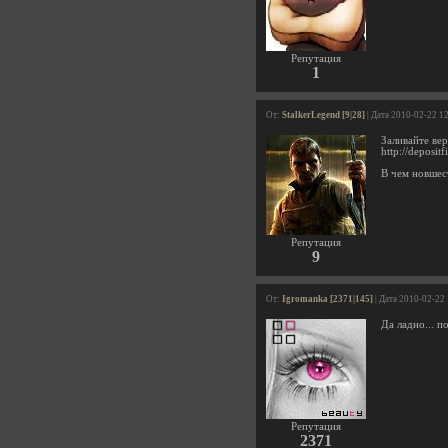
Репутация
1
От:
StalkerLegend [9|28]
| Дата 2010-02-22 1
Заливайте вер
http://deposit
В чем новшест
Репутация
9
От:
Igromanka [2371|145]
| Дата 2010-02-22
Да ладно... п
Репутация
2371