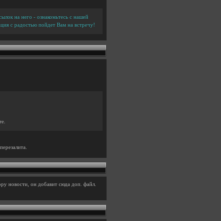
ылок на него - ознакомьтесь с нашей
ция с радостью пойдет Вам на встречу!
те.
перезалита.
ру новости, он добавит сюда доп. файл.