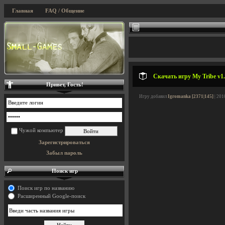
Главная
FAQ / Общение
Скачать игру My Tribe v1.
Привет, Гость!
Игру добавил
Igromanka [2371|145]
| 201
Чужой компьютер
Зарегистрироваться
Забыл пароль
Поиск игр
Поиск игр по названию
Расширенный Google-поиск