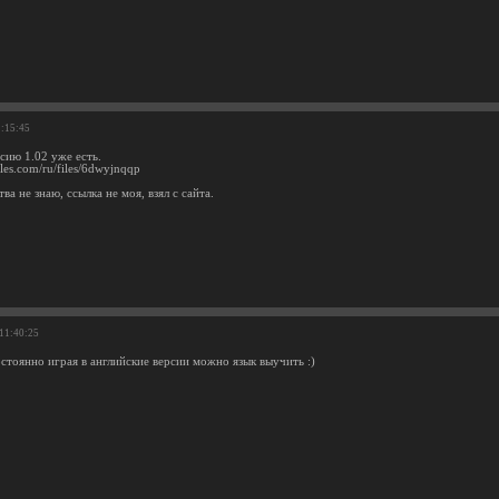
2:15:45
сию 1.02 уже есть.
files.com/ru/files/6dwyjnqqp
ва не знаю, ссылка не моя, взял с сайта.
 11:40:25
остоянно играя в английские версии можно язык выучить :)