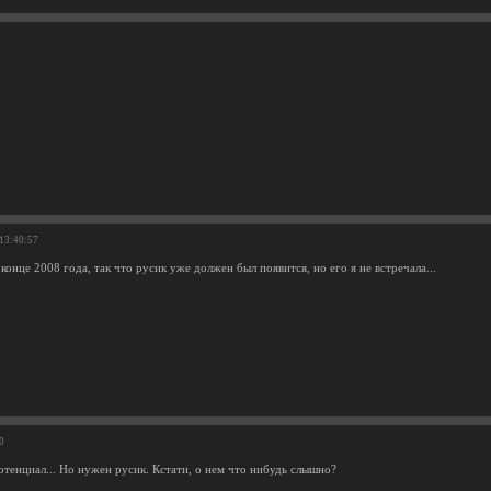
2
 13:40:57
конце 2008 года, так что русик уже должен был появится, но его я не встречала...
0
отенциал... Но нужен русик. Кстати, о нем что нибудь слышно?