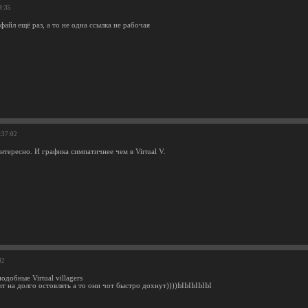
4:35
 файл ещё раз, а то не одна ссылка не рабочая
:37:02
тересно. И графика симпатичнее чем в Virtual V.
42
добные Virtual villagers
оит на долго остовлять а то они чот быстро дохнут))))ЫЫЫЫЫ