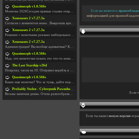
Quasimorph v1.0.566s
Если вы являетесь
правооблада
Монетки 2026Сегодня прямые ссылки открываются посл
информацией для правообладате
Xenonauts 2 v7.27.3a
Согласен с комментом ниже...Выкроишь время чтобы з
Xenonauts 2 v7.27.3a
Решение с монетками реально имбецильное. Как сдела
Xenonauts 2 v7.27.3a
Администрация! Вы вообще адекватные? Какие монетки
Quasimorph v1.0.566s
Мда, эти монеточки искать это что-то новое в сфере
The Last Starship v26d
Пощупал, часов на 10. Отправил корабль в другую Га
Quasimorph v1.0.566s
Какие еще монетки? Что за чущь, дайте нормально ск
Probably Stolen - Cyberpunk Pawnshop Simulator v048c [Playtest]
Если 
Весьма занятная демка. Очень разнообразные механик
Если ты нашел
новую версию
игр