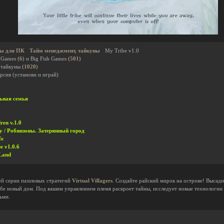
ы для ПК
Тайм менеджмент, тайкуны
My Tribe v1.0
 Games
(6)
и Big Fish Games
(501)
 тайкуны
(1020)
рсия (установи и играй)
альная семья
dren v.1.0
City / Робинзоны. Затерянный город
fe
e v1.0.6
 Land
ей серии паззловых стратегий
Virtual Villagers
. Создайте райский мирок на острове! Высад
бе новый дом. Под вашим управлением племя раскроет тайны, исследует новые технологии 
ьми.