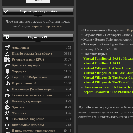
Скрыть рекламу с сайта
Чтоб скрыть всю рекламу с сайта, для начала
необходимо
зарегистрироваться
.
• SGi навигация / Navigation:
Игр
• Разработчик / Developer:
Grubby
Игры для PC
• Жанр / Genre:
Тайм менеджмент,
• Тип игры / Game Type:
Полная ве
Арканоиды
155
• Размер / Size:
55.55 Мб.
Платформеры (вид сбоку)
3991
• Похожие игры:
-
Virtual Families v.1.00.01 / Иде
Ролевые игры (RPG)
3507
-
Virtual Families v.1.00.01
Аркадные шутеры
2292
-
Virtual Villagers 1: A New Home
Хорроры
1885
-
Virtual Villagers 2: The Lost Chil
Тир, FPS, 3D-бродилки
4015
-
Virtual Villagers 3: The Secret 
-
Virtual Villagers 4: The Tree of Li
Игры с физикой
1308
-
Племя ацтеков v1.0.6 / Aztec Trib
Песочницы (Sandbox-игры)
1404
-
Берега Изобилия / The Promised
Техника на колесах, гонки
1223
Леталки, скроллеры
1029
Аркады
3070
My Tribe
- это игра для всех любител
вашего племени должны построить се
Файтинги
625
одевайте его и присматривайте за дет
Текстовые, Roguelike
1701
Визуальные новеллы
215
Я ищу, квесты, приключения
6441