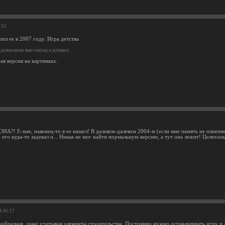
1:52
пил ее в 2007 году. Игра детства
думал несколько секунд и добавил:
ая версия на картинках.
НА?! Е-мае, наконец-то я ее нашел! В далеком-далеком 2004-м (если мне память не изменяет
его куда-то задевал и... Никак не мог найти нормальную версию, а тут она лежит! Целехонь
4:45:17
образная, даже учитывая элементы строительства. Постоянно нужно останавливать игру и д