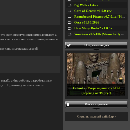
Big Walk v1.4.7a
Core of Genesis v1.0.0-rc.4
Roguebound Pirates v0.7.0.1a [Playtest]
Osta v01.08.2026
How Many Dudes? v1.0.5a
Wonderia v0.5.10b [Steam Early Access]
 что всех преступников замораживают, а
тим в их жизни нет ничего интересного и
SGi рекомендует
 скучать миллиардам людей.
 века!), а биороботы, разработанные
боду… Примите участие в самом
Fallout 2 / Возрождение 2 v1.02d
(перевод от Фаргус)
Мы в социалках
Скрыть правый сайдбар »