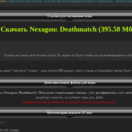
лей
и присылайте нам письмо. Если Вы против размещения данного материала - администра
Ссылки для скачивания игры
Скачать Nexagon: Deathmatch (395.58 Мб.
Ссылок на самом деле больше (всего
3
), видно их будет только после
регистрации
на сай
ты нашёл "мёртвую" ссылку - дави значок
[X]
рядом с ней и ссылка в ближайшее время будет 
Дополнительные файлы для игры
ры
Nexagon: Deathmatch / Нексагон: смертельная схватка
, либо
русификатор
к ней,
пат
редактору новости, он добавит сюда доп. файл.
Отправка личных сообщений доступна только после регистрации.
Комментарии игроков (11 шт.)
10:27
бочей ссылки.