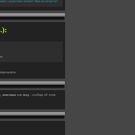
ция с радостью пойдет Вам на встречу!
):
те.
перезалита.
ч
,
левелпак
или
мод
- сообщи об этом