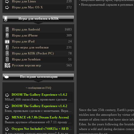
Игры для Linux
239
• Неподражаемый сарказм в репликах
Игры для Mac OS X
272
Игры для мобилок и КПК
Игры для Android
1683
Игры для iPhone
309
Игры для iPad
24
Java-игры для мобилки
231
Игры для КПК (Pocket PC)
78
Игры для Symbian
51
Русские версии игр
563
Последние комментарии
+ сообщения из FAQ
DOOM The Gallery Experience v1.4.2
Mihail_666 сказал:Блин, прикольно сделали с монетк
DOOM The Gallery Experience v1.4.2
Since the late 25th century, Earth's po
Блин, прикольно сделали с монетками. Вернулся в св
trickles into the atmosphere by virtue 
MENACE v0.7.8b [Steam Early Access]
masses of alien races that have since 
Вышло крупное обновление v0.7.11 прошу обновить
Eden. In the years following the brutis
Oxygen Not Included v744825a + All DLC
where a wild and daring decision conce
А где скачать старую версию игры? А то на новой но
entertainment the pit.