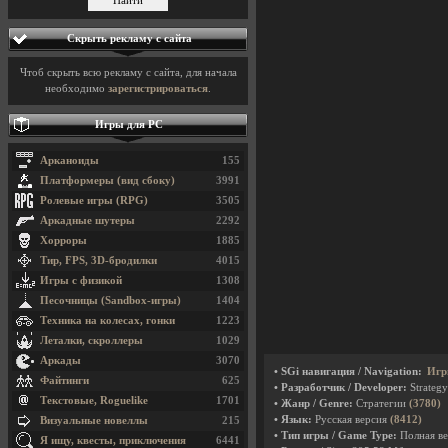
Скрыть рекламу с сайта
Чтоб скрыть всю рекламу с сайта, для начала
необходимо
зарегистрироваться
.
Игры для PC
Арканоиды
155
Платформеры (вид сбоку)
3991
Ролевые игры (RPG)
3505
Аркадные шутеры
2292
Хорроры
1885
Тир, FPS, 3D-бродилки
4015
Игры с физикой
1308
Песочницы (Sandbox-игры)
1404
Техника на колесах, гонки
1223
Леталки, скроллеры
1029
Аркады
3070
• SGi навигация / Navigation:
Игр
Файтинги
625
• Разработчик / Developer:
Strategy
Текстовые, Roguelike
1701
• Жанр / Genre:
Стратегии
(3780)
• Язык:
Русская версия
(8412)
Визуальные новеллы
215
• Тип игры / Game Type:
Полная ве
Я ищу, квесты, приключения
6441