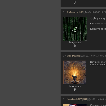
3
От:
Snakemovie [0|0]
| Дата 2013-05-06 13:2
x) Да уж я ку
•
Snakemovie
по
Какая-то друг
Репутация
0
От:
Shell-D [9|34]
| Дата 2011-08-05 18:09:22
Неужели это О
благополучно 
Репутация
9
От:
LotusBlade [435|211]
| Дата 2011-08-03 1
Слишком одно