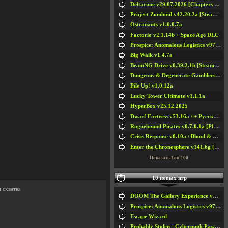
Deltarune v29.07.2026 [Chapters 1-5] / + RUS [Chapters 1-5]
Project Zomboid v42.20.2a [Steam Early Access]
Ostranauts v1.0.0.7a
Factorio v2.1.14b + Space Age DLC
Prospice: Anomalous Logistics v97 [Playtest]
Big Walk v1.4.7a
BeamNG Drive v0.39.2.1b [Steam Early Access]
Dungeons & Degenerate Gamblers v2.0.2a
Pile Up! v1.0.12a
Lucky Tower Ultimate v1.1.1a
HyperBox v25.12.2025
Dwarf Fortress v53.16a / + Русская Версия v50.12a
Roguebound Pirates v0.7.0.1a [Playtest]
Crisis Response v0.10a / Blood & Bullet
Enter the Chronosphere v141.6g [Steam Early Access]
Показать Топ-100
10 новых игр
я схватка
DOOM The Gallery Experience v1.4.2
Prospice: Anomalous Logistics v97 [Playtest]
Escape Wizard
Probably Stolen - Cyberpunk Pawnshop Simulator v048c [Playtest]