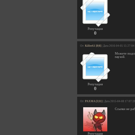
Репутация
0
От:
Killer61 [0|0]
| Дата 2016-04-05 15:27:04
Можете подск
паузой.
Репутация
0
От:
PAXMA [3|11]
| Дата 2015-04-08 17:07:2
Ссылки не ра
Репутация