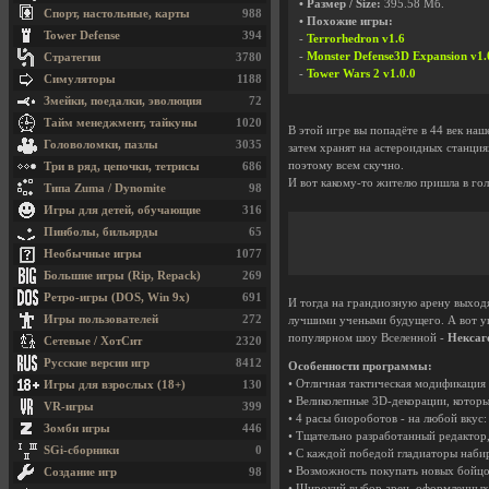
• Размер / Size:
395.58 Мб.
Спорт, настольные, карты
988
• Похожие игры:
Tower Defense
394
-
Terrorhedron v1.6
-
Monster Defense3D Expansion v1.
Стратегии
3780
-
Tower Wars 2 v1.0.0
Симуляторы
1188
Змейки, поедалки, эволюция
72
Тайм менеджмент, тайкуны
1020
В этой игре вы попадёте в 44 век на
Головоломки, пазлы
3035
затем хранят на астероидных станция
поэтому всем скучно.
Три в ряд, цепочки, тетрисы
686
И вот какому-то жителю пришла в гол
Типа Zuma / Dynomite
98
Игры для детей, обучающие
316
Пинболы, бильярды
65
Необычные игры
1077
Большие игры (Rip, Repack)
269
Ретро-игры (DOS, Win 9x)
691
И тогда на грандиозную арену выходя
Игры пользователей
272
лучшими учеными будущего. А вот уп
популярном шоу Вселенной -
Нексаг
Сетевые / ХотСит
2320
Русские версии игр
8412
Особенности программы:
• Отличная тактическая модификация 
Игры для взрослых (18+)
130
• Великолепные 3D-декорации, которы
VR-игры
399
• 4 расы биороботов - на любой вкус:
Зомби игры
446
• Тщательно разработанный редактор
SGi-сборники
0
• С каждой победой гладиаторы набир
• Возможность покупать новых бойцо
Создание игр
98
• Широкий выбор арен, оформленных 