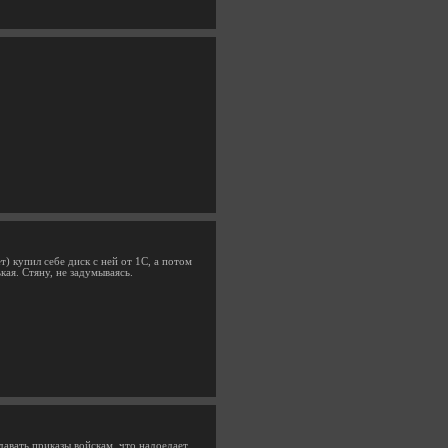
) купил себе диск с ней от 1С, а потом
кая. Стяну, не задумываясь.
авать приказы войскам, что надоедает