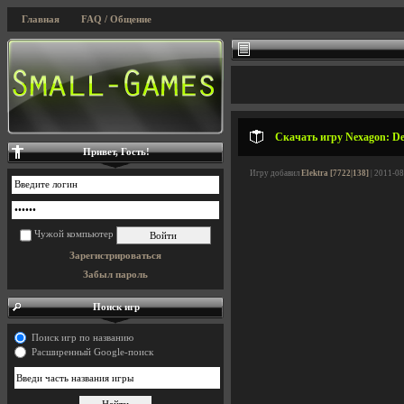
Главная
FAQ / Общение
Скачать игру Nexagon: De
Привет, Гость!
Игру добавил
Elektra [7722|138]
| 2011-08
Чужой компьютер
Зарегистрироваться
Забыл пароль
Поиск игр
Поиск игр по названию
Расширенный Google-поиск