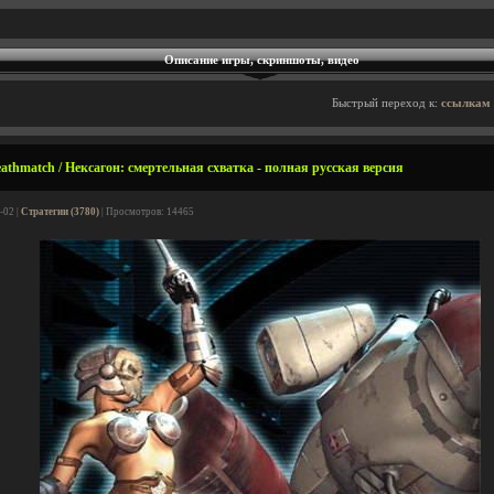
Описание игры, скриншоты, видео
Быстрый переход к:
ссылкам 
athmatch / Нексагон: смертельная схватка - полная русская версия
-02 |
Стратегии (3780)
| Просмотров: 14465