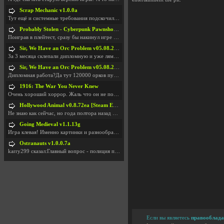
Scrap Mechanic v1.0.0a
Тут ещё и системные требования подскочили. Если не
Probably Stolen - Cyberpunk Pawnshop Simulator v048c [Playtest]
Поиграв в плейтест, сразу бы накинул игре наивысши
Sir, We Have an Orc Problem v05.08.2026
За 3 месяца склепали дипломную и уже лям двести ба
Sir, We Have an Orc Problem v05.08.2026
Дипломная работа?Да тут 120000 орков путь выбирают
1916: The War You Never Knew
Очень хороший хоррор. Жаль что он не получил должн
Hollywood Animal v0.8.72ea [Steam Early Access]
Не знаю как сейчас, но года полтора назад игра был
Going Medieval v1.1.13g
Игра клевая! Именно картинки и разнообразия в стро
Ostranauts v1.0.0.7a
karry299 сказал:Главный вопрос - полиция по-прежне
Если вы являетесь
правооблада