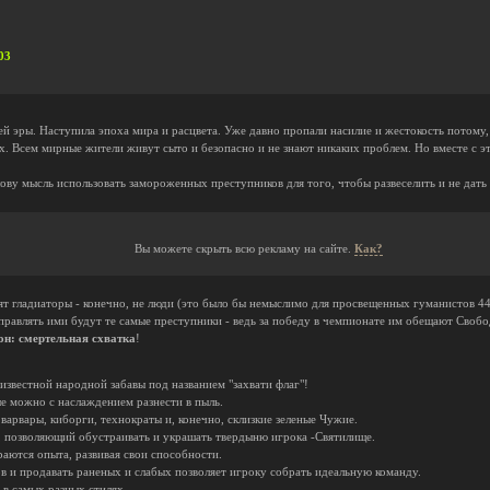
03
шей эры. Наступила эпоха мира и расцвета. Уже давно пропали насилие и жестокость потому,
х. Всем мирные жители живут сыто и безопасно и не знают никаких проблем. Но вместе с э
ову мысль использовать замороженных преступников для того, чтобы развеселить и не дать
Вы можете скрыть всю рекламу на сайте.
Как?
т гладиаторы - конечно, не люди (это было бы немыслимо для просвещенных гуманистов 44
равлять ими будут те самые преступники - ведь за победу в чемпионате им обещают Сво
он: смертельная схватка
!
известной народной забавы под названием "захвати флаг"!
е можно с наслаждением разнести в пыль.
 варвары, киборги, технократы и, конечно, склизкие зеленые Чужие.
, позволяющий обустраивать и украшать твердыню игрока -Святилище.
аются опыта, развивая свои способности.
в и продавать раненых и слабых позволяет игроку собрать идеальную команду.
в самых разных стилях.