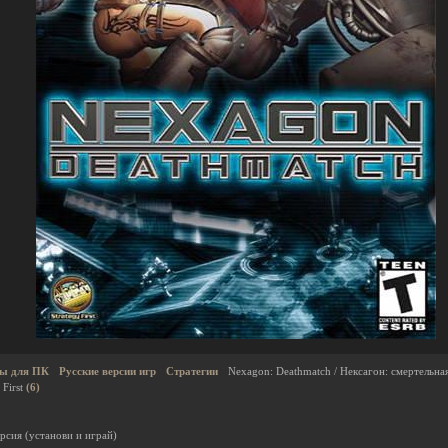
ы для ПК
Русские версии игр
Стратегии
Nexagon: Deathmatch / Нексагон: смертельна
 First
(6)
рсия (установи и играй)