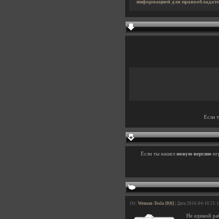
информацией для правообладате
Если 
Если ты нашел
новую версию
иг
От:
Wenom-Tesla [0|0]
| Дата 2016-04-16 21:
Не единой ра