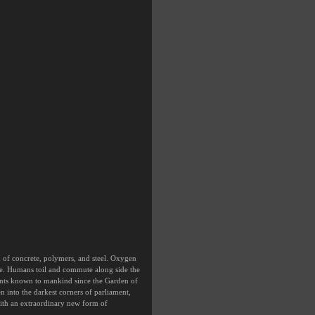
d of concrete, polymers, and steel. Oxygen
face. Humans toil and commute along side the
ments known to mankind since the Garden of
n into the darkest corners of parliament,
ith an extraordinary new form of