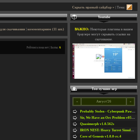
Скрыть правый сайдбар »
| Тема:
Youtube
для скачивания
|
комментариям (11 шт.)
ВАЖНО:
Некоторые плагины в вашем
браузере могут скрывать ссылки на
скачивание.
Рейтинга пока нет | Баллы:
6
Топ лучших игр
«
Август'26
»
Probably Stolen - Cyberpunk Pawnshop Simulator v048c [Playtest]
Sir, We Have an Orc Problem v05.08.2026
Quasimorph v1.0.562s
IRON NEST: Heavy Turret Simulator v1.0a
Core of Genesis v1.0.0-rc.4