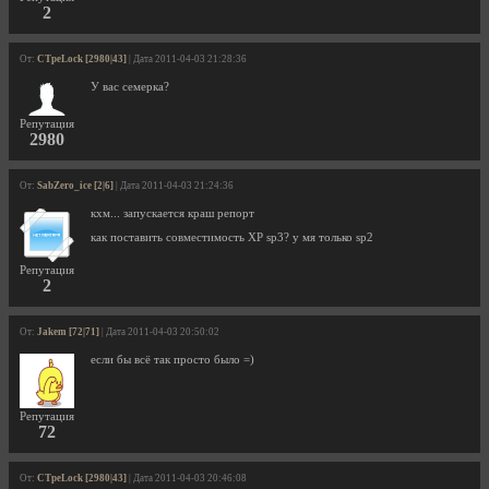
2
От:
CTpeLock [2980|43]
| Дата 2011-04-03 21:28:36
У вас семерка?
Репутация
2980
От:
SabZero_ice [2|6]
| Дата 2011-04-03 21:24:36
кхм... запускается краш репорт
как поставить совместимость XP sp3? у мя только sp2
Репутация
2
От:
Jakem [72|71]
| Дата 2011-04-03 20:50:02
если бы всё так просто было =)
Репутация
72
От:
CTpeLock [2980|43]
| Дата 2011-04-03 20:46:08