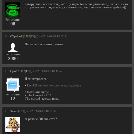
автору топика спасибо)) автору игры большое уважение)) игра просто
потрясающее правда там уже много задров и начало тяжело даёться))
Репутация
98
От:
CTpeLock [2980|43]
| Дата 2011-04-03 19:03:21
Да, есть и оффлайн режим.
Репутация
2980
От:
Egor123 [12|17]
| Дата 2011-04-03 18:48:52
Я заинтересован
•
Egor123
подумал несколько минут и добавил:
• Похожие игры:
Репутация
- The Cursed v1.11
12
The cursed- клевая игра
От:
Xenos [2|2]
| Дата 2011-04-03 18:35:58
А режим Offline есть?