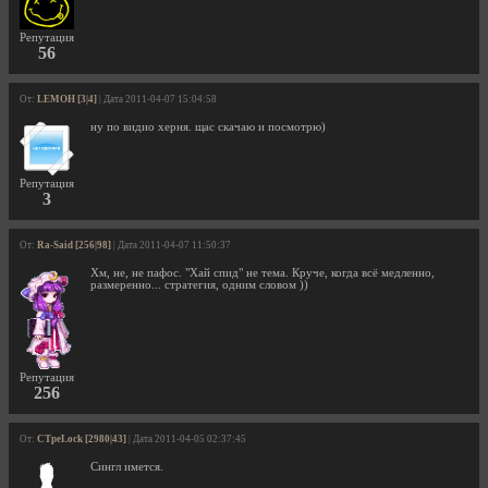
Репутация
56
От:
LEMOH [3|4]
| Дата 2011-04-07 15:04:58
ну по видио херня. щас скачаю и посмотрю)
Репутация
3
От:
Ra-Said [256|98]
| Дата 2011-04-07 11:50:37
Хм, не, не пафос. "Хай спид" не тема. Круче, когда всё медленно,
размеренно... стратегия, одним словом ))
Репутация
256
От:
CTpeLock [2980|43]
| Дата 2011-04-05 02:37:45
Сингл имется.