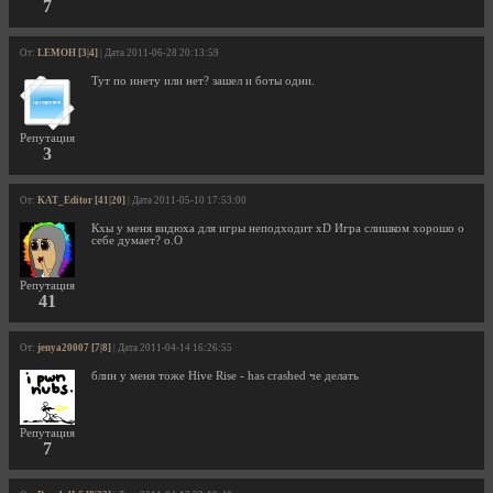
7
От:
LEMOH [3|4]
| Дата 2011-06-28 20:13:59
Тут по инету или нет? зашел и боты одни.
Репутация
3
От:
KAT_Editor [41|20]
| Дата 2011-05-10 17:53:00
Кхы у меня видюха для игры неподходит xD Игра слишком хорошо о
себе думает? o.O
Репутация
41
От:
jenya20007 [7|8]
| Дата 2011-04-14 16:26:55
блин у меня тоже Hive Rise - has crashed че делать
Репутация
7