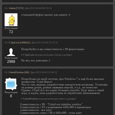
От:
Jakem [72|71]
| Дата 2011-04-04 00:14:55
очередной фуфло-проект для доната =(
Репутация
72
От:
CTpeLock [2980|43]
| Дата 2011-04-03 22:47:41
Попробуйте и вы совместимость с 98 форточками.
•
CTpeLock
подумал несколько секунд и добавил:
Репутация
Ну вот, все довольны :)
2980
От:
UnitedNations [0|0]
| Дата 2011-04-03 22:46:12
Попробовал на иной системе, при Windows 7 и ещё более высоких
мощностях. Crash Report.
Что-то там, видимо, разработчики напортачили несколько. Установка
на разные диски, разных языковых версий, и т.д., не помогает.
Однако, CTpeLck'у все равно большое спасибо, буду знать о такой
Репутация
игре, и ждать, пока разработчики её обработают напильником)
0
•
UnitedNations
подумал несколько минут и добавил:
Совместимость с 98 - "Colud not initialize window".
Совместимость с 95 и разрешение 640x480 в параметрах
совместимости - всё идет.
Совместимость опять с 98 и 640x480 - тоже идёт.