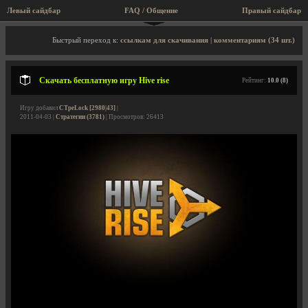
Левый сайдбар
FAQ / Общение
Пра
Описание игры, скриншоты, видео
Быстрый переход к:
ссылкам для скачивания
|
комментариям (34 шт.)
Скачать бесплатную игру Hive rise
Рейтинг:
10.0 (8)
Игру добавил
CTpeLock [2980|43]
|
2011-04-03 |
Стратегии (3781)
| Просмотров: 26413