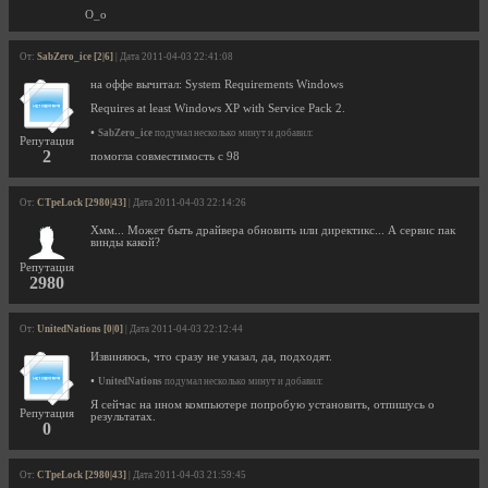
О_о
От:
SabZero_ice [2|6]
| Дата 2011-04-03 22:41:08
на оффе вычитал: System Requirements Windows
Requires at least Windows XP with Service Pack 2.
•
SabZero_ice
подумал несколько минут и добавил:
Репутация
2
помогла совместимость с 98
От:
CTpeLock [2980|43]
| Дата 2011-04-03 22:14:26
Хмм... Может быть драйвера обновить или директикс... А сервис пак
винды какой?
Репутация
2980
От:
UnitedNations [0|0]
| Дата 2011-04-03 22:12:44
Извиняюсь, что сразу не указал, да, подходят.
•
UnitedNations
подумал несколько минут и добавил:
Я сейчас на ином компьютере попробую установить, отпишусь о
Репутация
результатах.
0
От:
CTpeLock [2980|43]
| Дата 2011-04-03 21:59:45