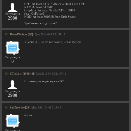
CPU: At least P4 3.0GHz or a Dual Core CPU
RAM At least 512MB
Graphics: At least Nvidia/ATI of 2004
(e.g. GeForce6)
Репутация
HDD: At least 300MB free Disk Space
2980
Требования подходят?
От:
UnitedNations [0|0]
| Дата 2011-04-03 21:58:12
У меня XP, но то же самое, Crash Report.
Репутация
0
От:
CTpeLock [2980|43]
| Дата 2011-04-03 21:37:41
Похоже для игры нужна XP.
Репутация
2980
От:
SabZero_ice [2|6]
| Дата 2011-04-03 21:34:41
виста
Репутация