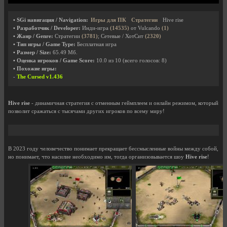
• SGi навигация / Navigation:
Игры для ПК
Стратегии
Hive rise
• Разработчик / Developer:
Инди-игра
(14535)
от Vulcando
(1)
• Жанр / Genre:
Стратегии
(3781)
; Сетевые / ХотСит
(2320)
• Тип игры / Game Type:
Бесплатная игра
• Размер / Size:
65.49 Мб.
• Оценка игроков / Game Score:
10.0
из
10
(всего голосов:
8
)
• Похожие игры:
-
The Cursed v1.436
Hive rise
- динамичная стратегия с отменным геймплеем и онлайн режимом, который
позволит сражаться с тысячами других игроков по всему миру!
В 2023 году человечество понимает прекращает бессмысленные войны между собой,
но понимает, что насилие необходимо им, тогда организовывается шоу
Hive rise
!