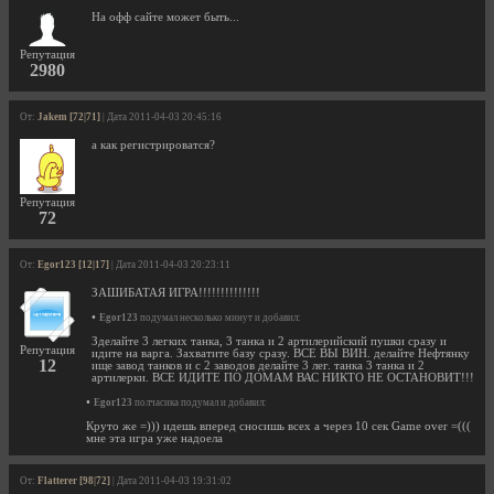
На офф сайте может быть...
Репутация
2980
От:
Jakem [72|71]
| Дата 2011-04-03 20:45:16
а как регистрироватся?
Репутация
72
От:
Egor123 [12|17]
| Дата 2011-04-03 20:23:11
ЗАШИБАТАЯ ИГРА!!!!!!!!!!!!!!
•
Egor123
подумал несколько минут и добавил:
Зделайте 3 легких танка, 3 танка и 2 артилерийский пушки сразу и
Репутация
идите на варга. Захватите базу сразу. ВСЕ ВЫ ВИН. делайте Нефтянку
12
ище завод танков и с 2 заводов делайте 3 лег. танка 3 танка и 2
артилерки. ВСЕ ИДИТЕ ПО ДОМАМ ВАС НИКТО НЕ ОСТАНОВИТ!!!
•
Egor123
полчасика подумал и добавил:
Круто же =))) идешь вперед сносишь всех а через 10 сек Game over =(((
мне эта игра уже надоела
От:
Flatterer [98|72]
| Дата 2011-04-03 19:31:02