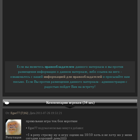
Если вы являетесь
правообладателем
данного материала и вы против
размещения информации о данном материале, либо ссылок на него -
ознакомьтесь с нашей
информацией для правообладателей
и присылайте нам
письмо. Если Вы против размещения данного материала - администрация с
радостью пойдет Вам на встречу!
Комментарии игроков (34 шт.)
От:
Egor77 [7|16]
| Дата 2011-07-26 19:51:21
прикольная игра ток бои короткие
•
Egor77
подумал несколько минут и добавил:
+1 в репу стрелку ну и игру оценю на 10/10 хоть и не хочу но у меня
Репутация
сегодня хороший день)))))