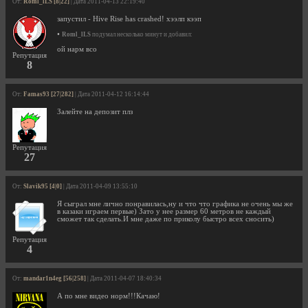
От:
Roml_lLS [8|22]
| Дата 2011-04-13 22:19:40
запустил - Hive Rise has crashed! хээлп кээп
•
Roml_lLS
подумал несколько минут и добавил:
ой нарм всо
Репутация
8
От:
Famas93 [27|282]
| Дата 2011-04-12 16:14:44
Залейте на депозит плз
Репутация
27
От:
Slavik95 [4|0]
| Дата 2011-04-09 13:55:10
Я сыграл мне лично понравилась,ну и что что графика не очень мы же
в казаки играем первые) Зато у нее размер 60 метров не каждый
сможет так сделать.И мне даже по приколу быстро всех сносить)
Репутация
4
От:
mandar1n4eg [56|258]
| Дата 2011-04-07 18:40:34
А по мне видео норм!!!Качаю!