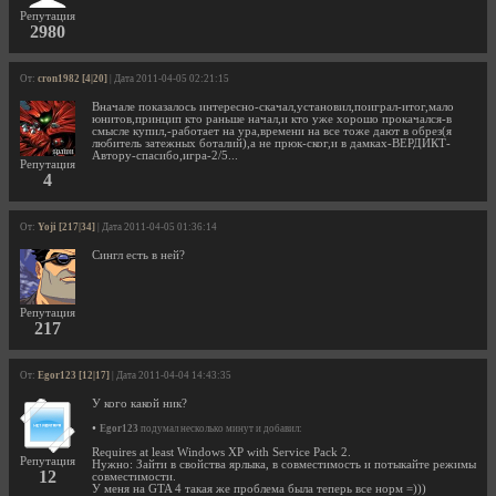
Репутация
2980
От:
cron1982 [4|20]
| Дата 2011-04-05 02:21:15
Вначале показалось интересно-скачал,установил,поиграл-итог,мало
юнитов,принцип кто раньше начал,и кто уже хорошо прокачался-в
смысле купил,-работает на ура,времени на все тоже дают в обрез(я
любитель затежных боталий),а не прюк-ског,и в дамках-ВЕРДИКТ-
Автору-спасибо,игра-2/5...
Репутация
4
От:
Yoji [217|34]
| Дата 2011-04-05 01:36:14
Сингл есть в ней?
Репутация
217
От:
Egor123 [12|17]
| Дата 2011-04-04 14:43:35
У кого какой ник?
•
Egor123
подумал несколько минут и добавил:
Requires at least Windows XP with Service Pack 2.
Репутация
Нужно: Зайти в свойства ярлыка, в совместимость и потыкайте режимы
12
совместимости.
У меня на GTA 4 такая же проблема была теперь все норм =)))