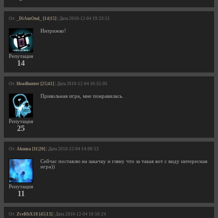
От:
_DiAmOnd_ [14|15]
| Дата 2010-12-04 19:23:51
Интрижко!
Репутация
14
От:
Headhunter [25|41]
| Дата 2010-12-04 16:55:05
Прикольная игра, мне понравилась.
Репутация
25
От:
Akuma [11|20]
| Дата 2010-12-04 14:09:13
Сейчас поставлю на закачку и гляну что за такая вот с виду интересная
игра))
Репутация
11
От:
ZveRbX18 [45|13]
| Дата 2010-12-04 10:56:24