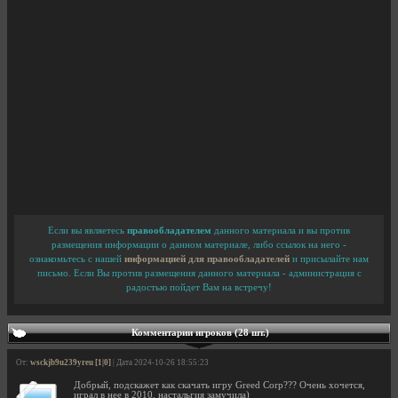
Если вы являетесь
правообладателем
данного материала и вы против
размещения информации о данном материале, либо ссылок на него -
ознакомьтесь с нашей
информацией для правообладателей
и присылайте нам
письмо. Если Вы против размещения данного материала - администрация с
радостью пойдет Вам на встречу!
Комментарии игроков (28 шт.)
От:
wsckjb9u239yreu [1|0]
| Дата 2024-10-26 18:55:23
Добрый, подскажет как скачать игру Greed Corp??? Очень хочется,
играл в нее в 2010, настальгия замучила)