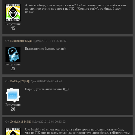
А это вообще, что за версия такая? Сейчас глянул на их офсайт и там
до сих пор стоит про порт на ПК - "Coming early", то бишь будет
позже.
Репутация
45
От:
Headhunter [25|41]
| Дата 2010-12-04 06:18:02
Выглядит необычно, качаю)
Репутация
25
От:
DoKtop [26|20]
| Дата 2010-12-04 00:44:46
Парни, учите английский )))))
Репутация
26
От:
ZveRbX18 [45|13]
| Дата 2010-12-04 00:33:02
О.о ёмаё! я её с полгода жду, на сайте вроде постоянно статус был,
что на ПК ещё не выпустили. даже пофиг что английская, геймплей там