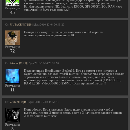
дополнительно фпс падает во время ударов харвестеров. Не знаю уж
как они там оптимизировали, но по-моему не очень хорошо.
Конфигурация моего ПК: dual core E6300, GF9600GT, 2Gb RAM (это
Репутация
так...чтоб не быть голословным).
45
От:
MUTAGEN [72|29]
| Дата 2010-12-04 20:45:20
Поиграл и скажу что: игра реально классная! И хорошо
оптимизированная однозначно - 10.
Репутация
72
От:
Akuma [11|20]
| Дата 2010-12-04 20:33:16
Поддерживаю Headhunter, Zealot96. Игра в самом деле интересна
будет, особенно для любителей тактики. Ожидал что игра будет сильно
тормозить как это часто бывает с новыми играми, но был очень
приятно удивлен, просто таки летает на моей системе)) (CPU2.8Ghz,
RAM1.2Gb, VideoGF6600-256Mb) Всем приятной игры!!!
Репутация
11
От:
Zealot96 [3|11]
| Дата 2010-12-04 19:56:12
Попробовал. Игра классная. Здесь надо думать мозгами чтобы
выиграть. первые 2 миссии легко, а вот с 3 начинается заворот кишок.
Для хороших тактиков!
Репутация
3