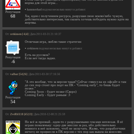
норма для этой игры...
•
hammerhad
подумал несколько минут и добавил:
Репутация
68
Хм, идея с получением ресурса, разрушая свою землю/либо чужую,
действительно интересная, так сказать хочешь победить нужно идти на
жертвы.
От:
srekinsen [-6|4]
| Дата 2011-03-31 21:10:37
Отличная игра, люблю такие стратегии
•
srekinsen
подумал несколько минут и добавил:
Есть на русском?
Репутация
Если нет тагда ладно.
-6
От:
valbar [54|26]
| Дата 2011-03-30 17:16:56
"А это вообще, что за версия такая? Сейчас глянул на их офсайт и там
до сих пор стоит про порт на ПК - "Coming early", то бишь будет
позже."
Coming Soon - будет позже (Скоро)
Coming Early - будет раньше :3
Репутация
54
От:
ZveRbX18 [45|13]
| Дата 2010-12-08 21:25:59
Но всё ж признай...идея-то с разрушаемыми гексами неплохая. Я её
играю помаленьку: одну-две миссии за раз, ибо действительно
немного в неё заложено, чтоб не заскучать. Жалко, что разработчики
ничего не привнесли в ПК версию с тех пор как вышла на консолях