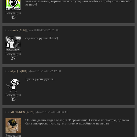
незамысловатый, вернее сказать туториала особо не требуется. спасибо
за игру!
Репутация
45
От:
slonik [27|6]
| Дата 2010-12-03 23:20:05
сделайте русик ПЛзз!)
Репутация
27
От:
nbjet [35|104]
| Дата 2010-12-03 22:12:38
Русик русик русик...
Репутация
35
От:
MUTAGEN [72|29]
| Дата 2010-12-03 20:36:11
Оочень давно видел обзор в "Игромании". Скачаю посмотрю, должно
быть интересно потому что ничего подобного не играл.
Репутация