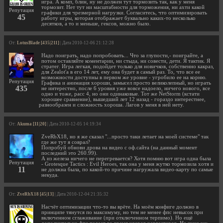
игра. А комп, блин, ну не должен тут тормозить так, как у меня
тормозит. Нет тут ни масштабности для торможения, ни ахти какой
Репутация
графики для чрезмерной нагрузки. Согласитесь, что оптимизировать
45
работу игры, которая отображает буквально каких-то несколько
десятков, а то и меньше, гексов, можно было.
От:
LotusBlade [435|211]
| Дата 2010-12-06 21:12:28
Надо поиграть, надо попробовать... Что за глупости,- поиграйте, а
потом оставляйте коментарии, ни стыда, ни совести, дети. Я тактик. Я
стратег. Игра легкая, подойдет только для новичков, собственно какраз,
для Zealot'а в его 14 лет, ему она будет в самый раз. То, что все ее
возможности доступны в первом же уровне - угробило ее на корню.
Репутация
Графика и анимация хороши, замысел просто великолепный, но играть
435
не интерестно, после 6 уровня уже вовсе надоело, ничего нового, все
одно и тоже, расс 4, но они одинаковые. Тот же NetStorm (кстати
хорошее сравнение), вышедший лет 12 назад - гораздо интерестнее,
разнообразен и сложность хороша. Лагов у меня в ней нету.
От:
Akuma [11|20]
| Дата 2010-12-05 14:19:34
ZveRbX18, но я же сказал "...просто таки летает на моей системе" так
где же тут я соврал?
Попробуй обнови дрова на видео с оф.сайта (на данный момент
последний это 260.99).
А из железа ничего не перегревается? Хотя помню вот игра одна была
Репутация
- Grotesque Tactics : Evil Heroes, так она у меня жутко тормозила хотя и
11
не должна была, по какой-то причине нагружала видео-карту по самые
некуда.
От:
ZveRbX18 [45|13]
| Дата 2010-12-04 21:35:32
Насчёт оптимизации что-то вы врёте. На моём конфиге должно в
принципе тянутся по максимуму, но тем не менее фпс невысок при
включенном сглаживание (при отключенном терпимо). Но ещё