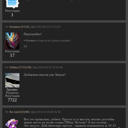
Репутация
1
От:
Kronusss [17|24]
| Дата 2014-06-24 21:25:31
Перезалейте!
•
Kronusss
очень долго думал и добавил:
!!!
Репутация
17
От:
Elektra [7722|138]
| Дата 2014-03-31 13:54:40
Добавлена версия для Линукс!
Группа:
Редактор
Репутация
7722
От:
Ra-Said [256|98]
| Дата 2014-01-10 08:26:38
Вот это прикольно, ребята. Просто и со вкусом, вполне достойна
занять место на полне годны TBSок. Почему? А вот почему:
Это просто. Действительно просто - правила понимаются за 10-15