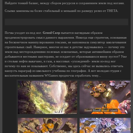
Найдите тонкий баланс, между сбором ресурсов и сохранением земли под ногами.
Ссылки заменены на более стабильный и меньший по размеру релиз от THETA.
Почва уходит из-под ног.
Greed Corp
пытается наглядным образом
продемонстрировать смысл данного выражения. Никогда еще стратегия, основанная
на бесконечном манипулировании гексами, не напоминала симулятор заколачивания
строительных свай. Наверное, многие из нас в детстве задумывались — почему это
земля над месторождениями полезных ископаемых, которые активнейшим образом
добываются местными шахтерами, не оседает от образовавшихся внизу пустот? Уже
и столько нефти выкачано, и газа, а массовых «ухождений» земли из-под ног
почему-то нам не показывают. Собственно, мы здесь сейчас не вызвались отвечать
наизусть параграф из школьного учебника по географии. А вот молодая студия с
восхитительным названием W!Games предпочла отработать тему...