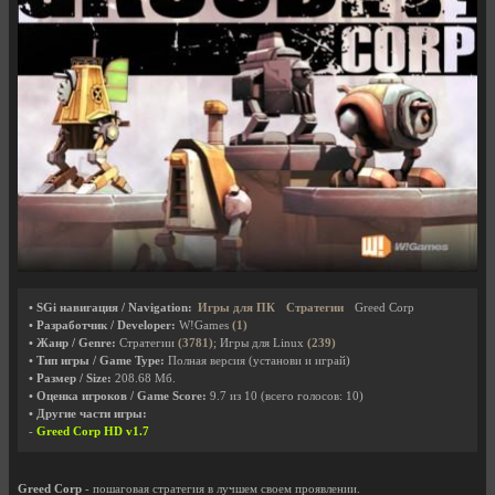
• SGi навигация / Navigation:
Игры для ПК
Стратегии
Greed Corp
• Разработчик / Developer:
W!Games
(1)
• Жанр / Genre:
Стратегии
(3781)
; Игры для Linux
(239)
• Тип игры / Game Type:
Полная версия (установи и играй)
• Размер / Size:
208.68 Мб.
• Оценка игроков / Game Score:
9.7
из
10
(всего голосов:
10
)
• Другие части игры:
-
Greed Corp HD v1.7
Greed Corp
- пошаговая стратегия в лучшем своем проявлении.