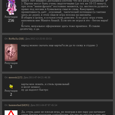
минут. Нет никакого дисбаланса (потому что все расы одинаковые
). Партии могут быть очень скоротечными (до тех же 10-15 минут),
при этом "линия фронта" постоянно меняется, т.к. местность рушится
прямо под ногами в буквальном смысле слова. Кажущаяся
примитивность даёт _огромный_ тактический потенциал (а тактики
здесь до дури), в этом смысле игра похожа на шахматы.
Репутация
В общем и целом, я остался очень доволен. А по духу игра очень
256
напомнила мне Massive Assault. Если кто не играл в это - бегом марш!
:]
Кстати, визуальное оформление здесь тоже приятное. Я ставлю
десяточку, о да.
От:
RoMaXa [3|8]
| Дата 2012-12-25 01:53:51
народ можно скачать ище карты?єсли да то силку в студию :)
Репутация
3
От:
mooosk [2|7]
| Дата 2011-07-04 21:46:30
карты мон ломать..и стиль прикольный
и весит немног..
ну да надоест быстро
Репутация
2
От:
hammerhad [68|95]
| Дата 2011-04-07 07:45:54
Да, очень даже не плохая игра, но поиграв в нее пару раз начинает
очень быстро надоедать однообразие, так что по миссии в день это