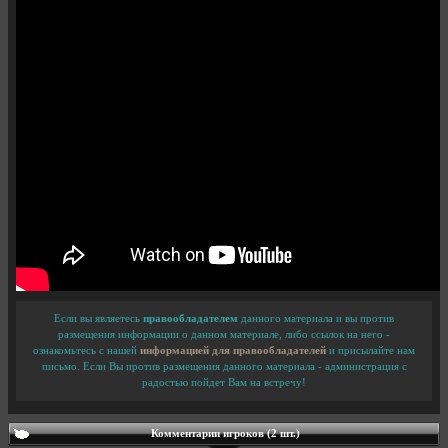
Если вы являетесь
правообладателем
данного материала и вы против
размещения информации о данном материале, либо ссылок на него -
ознакомьтесь с нашей
информацией для правообладателей
и присылайте нам
письмо. Если Вы против размещения данного материала - администрация с
радостью пойдет Вам на встречу!
Комментарии игроков (2 шт.)