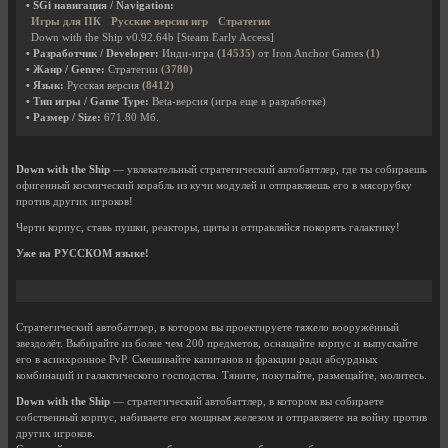
• SGi навигация / Navigation:
Игры для ПК
Русские версии игр
Стратегии
Down with the Ship v0.92.64b [Steam Early Access]
• Разработчик / Developer:
Инди-игра
(14535)
от Iron Anchor Games
(1)
• Жанр / Genre:
Стратегии
(3780)
• Язык:
Русская версия
(8412)
• Тип игры / Game Type:
Beta-версия (игра еще в разработке)
• Размер / Size:
671.80 Мб.
Down with the Ship
— увлекательный стратегический автобаттлер, где ты собираешь
офигенный космический корабль из кучи модулей и отправляешь его в мясорубку
против других игроков!
Черти корпус, ставь пушки, реакторы, щиты и отправляйся покорять галактику!
Уже на РУССКОМ языке!
Стратегический автобаттлер, в котором вы проектируете тяжело вооружённый
звездолёт. Выбирайте из более чем 200 предметов, оснащайте корпус и выпускайте
его в асинхронное PvP. Смешивайте капитанов и фракции ради абсурдных
комбинаций и галактического господства. Тяните, покупайте, размещайте, молитесь.
Down with the Ship
— стратегический автобаттлер, в котором вы собираете
собственный корпус, набиваете его мощным железом и отправляете на войну против
других игроков.