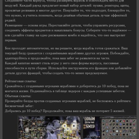
Соединяйте части корпуса, чтобы расширять корабль и освобождать место для
модулей. Каждый раунд предлагает новый набор деталей: пушки, реакторы, щиты,
проклятые реликвии и многое другое. Покупайте то, что подходит, блокируйте то,
что нужно, и учитесь понимать, когда дешёвая обычная деталь лучше эффектной
редкой.
Размещение — основа игры. Переставляйте детали, чтобы управлять ресурсами,
соединять эффекты предметов и накапливать бонусы. Соберите что-то надёжное —
или сделайте ставку на одно рискованное комбо и надейтесь, что оно выстрелит
первым.
Бои проходят автоматически, но вы решаете, когда корабль готов сражаться. Ваш
текущий билд сражается с сохранёнными кораблями других игроков. Побеждайте,
адаптируйтесь и продолжайте, пока ваш забег не развалится на части.
Каждый капитан меняет стиль игры: у него свои формы корпуса, пассивные
способности и пути сборки. Используйте инструменты его фракции или добавляйте
детали других фракций, чтобы создать что-то менее предсказуемое.
Рейтинговая схватка:
Сражайтесь с созданными игроками кораблями и доберитесь до 10 побед, пока не
кончатся жизни. Поднимайтесь в таблице лидеров с каждым успешным забегом.
Обычная схватка:
Проверяйте билды против созданных игроками кораблей, не беспокоясь о рейтинге.
Бесконечный забег:
Добрались до 10 побед? Продолжайте, пока ваш корабль не потеряет 5 жизней.