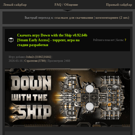
Левый сайдбар
FAQ / Общение
Правый сайдбар
Описание игры, торрент, скриншоты, видео
Быстрый переход к:
ссылкам для скачивания
|
комментариям (2 шт.)
Скачать игру Down with the Ship v0.92.64b
[Steam Early Access] - торрент, игра на
Рейтинга пока нет | Баллы:
7
стадии разработки
Игру добавил
John2s [11865|1666]
|
2026-05-16 |
Стратегии (3780)
| Просмотров: 2460