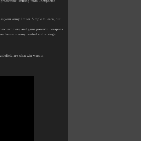
npredictable, striking from unexpected
as your army limiter. Simple to learn, but
ew tech tiers, and gains powerful weapons.
you focus on army control and strategic
ttlefield are what win wars in