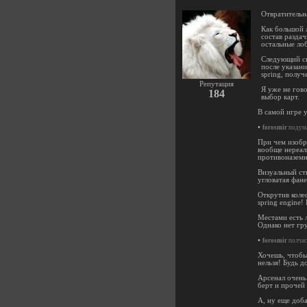
Отвратительн
Как большой л
состав раздач
остальные лоб
Следующий сю
после указани
spring, полу
Репутация
Я уже не гов
184
выбор карт.
В самой игре 
•
forosmir
подума
При чем изобр
вообще нереал
противоназемн
Визуальный ст
угловатая фане
Открутив коле
spring engine!
Местами есть 
Однако нет гру
•
forosmir
полчас
Хочешь, чтобы
нельзя! Будь д
Арсенал очень
берт и прочей
А, ну еще доба