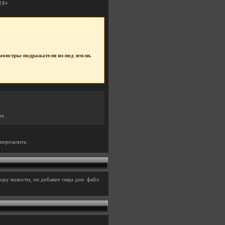
е монстры-подражатели из-под земли.
те.
перезалита.
ору новости, он добавит сюда доп. файл.