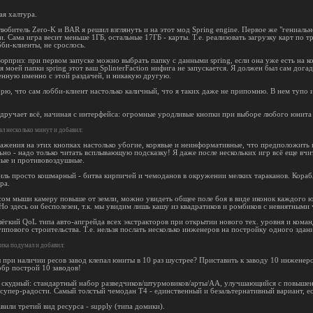
ая халтура.
юбитель Zero-K и BAR я решил взглянуть и на этот мод Spring engine. Первое же "гениально
и. Сама игра весит меньше 1ГБ, остальные 17ГБ - карты. Т.е. реализовать загрузку карт по
би-клиенты, не срослось.
рприз: при первом запуске можно выбрать папку с данными spring, если она уже есть на ко
я моей папки spring этот ваш SplinterFaction нифига не запускается. Я должен был сам дога
ченную именно с этой раздачей, и никакую другую.
орю, что сам лобби-клиент настолько каличный, что я таких даже не припомню. В нем тупо 
удручает всё, начиная с интерфейса: огромные уродливые кнопки при выборе любого юнита 
л несколько минут и добавил:
ажения на этих кнопках настолько убогие, корявые и неинформативные, что предположить п
ьно - надо только читать всплывающую подсказку! Я даже после нескольких игр всё еще вчи
ые и противовоздушные.
иль просто кошмарный - битва кирпичей и чемоданов в окружении мелких тараканов. Корабл
ра.
сом мыши камеру повыше от земли, можно увидеть общее поле боя в виде иконок каждого 
 Но здесь он бесполезен, т.к. мы увидим лишь кашу из квадратиков и ромбиков с невнятными
лёгкий QoL типа авто-апгрейда всех экстракторов при открытии нового тех. уровня и кома
ппового строительства. Т.е. нельзя послать несколько инженеров на постройку одного здани
ика подумал и добавил:
 при наличии ресов завод клепал юниты в 10 раз шустрее? Приставить к заводу 10 инженер
обр построй 10 заводов!
 скудный: стандартный набор разведчиков/штурмовиков/арты/АА, улучшающийся с повышени
 супер-радости. Самый толстый чемодан T4 - единственный и безальтернативный вариант, ес
вили третий вид ресурса - supply (типа домики).