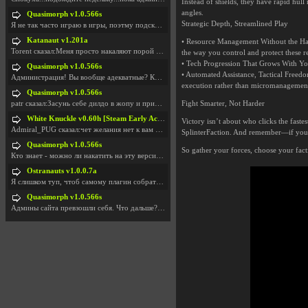
Instead of shields, they have rapid hul
angles.
Quasimorph v1.0.566s
Strategic Depth, Streamlined Play
Я не так часто играю в игры, поэтму подсказка про
Katanaut v1.201a
• Resource Management Without the Hassl
Torent сказал:Меня просто накаляют порой речи о то
the way you control and protect these r
• Tech Progression That Grows With Yo
Quasimorph v1.0.566s
• Automated Assistance, Tactical Freedo
Администрация! Вы вообще адекватные? Какие монетки
execution rather than micromanagemen
Quasimorph v1.0.566s
Fight Smarter, Not Harder
patr сказал:Засунь себе дилдо в жопу и пришли фотк
White Knuckle v0.60h [Steam Early Access]
Victory isn’t about who clicks the fast
Admiral_PUG сказал:чет желания нет к вам сюда захо
SplinterFaction. And remember—if your
Quasimorph v1.0.566s
So gather your forces, choose your fa
Кто знает - можно ли накатить на эту версию моды?
Ostranauts v1.0.0.7a
Я слишком туп, чтоб самому плагин собрать. И что-т
Quasimorph v1.0.566s
Админы сайта превзошли себя. Что дальше? Засунь се