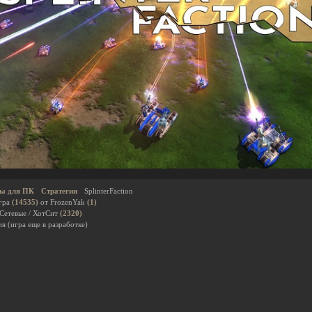
ы для ПК
Стратегии
SplinterFaction
гра
(14535)
от FrozenYak
(1)
 Сетевые / ХотСит
(2320)
я (игра еще в разработке)