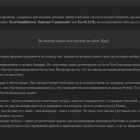
ом времени, созданная для игроков, которые любят глубокий стратегический геймплей, масш
вились
Total Annihilation
,
Supreme Commander
или
Earth 2150
, вы почувствуете себя здесь 
Вы можете скрыть всю рекламу на сайте.
Как?
ющие фракции сражаются за господство, каждая из которых имеет свою философию войны:
защищенные и мощно бьющие. Их огромные танки доминируют на поле боя благодаря дальн
е быстро регенерируются после боя. Несмотря на то, что их юниты не имеют встроенной ре
ют им выстоять.
вные и неумолимые. Они предпочитают мобильность и огневую мощь по площади, использу
 у них быстрая регенерация корпуса, что позволяет им восстанавливаться между боями. Те
ить неожиданные удары.
лопот - металл добывается в ключевых точках, энергия генерируется с помощью строений,
 но то, как вы контролируете и защищаете эти ресурсы, может решить исход битвы.
растет вместе с вами - ваш командир - ключ к победе. По мере того как вы улучшаете его, 
 мощное оружие.
еская свобода - такие утомительные задачи, как модернизация металлодобытчиков и развит
сосредоточиться на управлении армией и выполнении стратегических задач, а не на микро