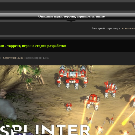
Описание игры, торрент, скриншоты, видео
Быстрый переход к:
ссылкам
ion - торрент, игра на стадии разработки
4 |
Стратегии (3781)
| Просмотров: 1375