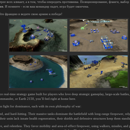
трее всех кликает, а в том, чтобы опередить противника. Позиционирование, фланги, выбор 
ion
. И помните - если ваш командир падет, игра будет окончена.
йте фракцию и ведите свою армию к победе!
ce real-time strategy game built for players who love deep strategic gameplay, large-scale battles
mmander, or Earth 2150, you’ll feel right at home here.
ns fight for dominance, each with its own philosophy of war:
ed, and hard-hitting. Their massive tanks dominate the battlefield with long-range firepower, rel
heir units lack innate health regeneration, their shields and defensive structures keep them standi
ve, and relentless. They favor mobility and area-of-effect firepower, using walkers, missiles, a