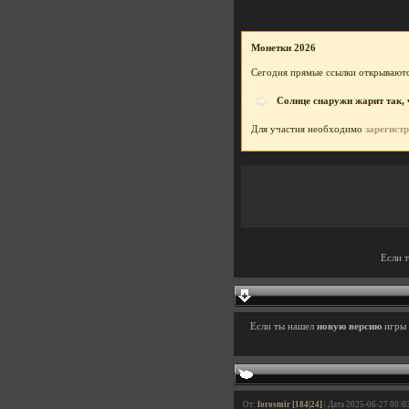
Монетки 2026
Сегодня прямые ссылки открываютс
Солнце снаружи жарит так, ч
Для участия необходимо
зарегист
Если 
Если ты нашел
новую версию
игры
От:
forosmir [184|24]
| Дата 2025-06-27 00:0