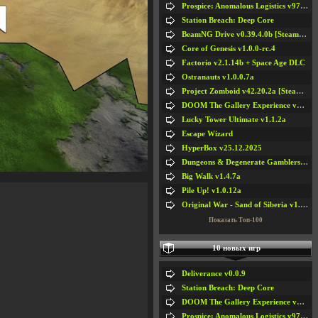
Prospice: Anomalous Logistics v97 [Playtest]
Station Breach: Deep Core
BeamNG Drive v0.39.4.0b [Steam Early Access]
Core of Genesis v1.0.0-rc.4
Factorio v2.1.14b + Space Age DLC
Ostranauts v1.0.0.7a
Project Zomboid v42.20.2a [Steam Early Access]
DOOM The Gallery Experience v1.4.2
Lucky Tower Ultimate v1.1.2a
Escape Wizard
HyperBox v25.12.2025
Dungeons & Degenerate Gamblers v2.0.2a
Big Walk v1.4.7a
Pile Up! v1.0.12a
Original War - Sand of Siberia v1.6.30
Показать Топ-100
10 новых игр
Deliverance v0.0.9
Station Breach: Deep Core
DOOM The Gallery Experience v1.4.2
Prospice: Anomalous Logistics v97 [Playtest]