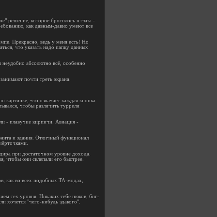
е" решение, которое бросилось в глаза -
 требованию, как давным-давно умеют все
мпе. Прекрасно, ведь у меня есть! Но
даться, что указать надо папку данных
и неудобно абсолютно всё, особенно
занимают почти треть экрана.
о картинке, что означает каждая кнопка
тывался, чтобы различить туррели
и - плавучие кирпичи. Авиация -
юнита и здания. Отличный функционал
 чёрточками.
ндира при достаточном уровне дохода.
я, чтобы они склепали его быстрее.
ов, как во всех подобных TA-модах,
ем тех.уровня. Никаких тебе нюков, биг-
ли хочется "чего-нибудь эдакого".