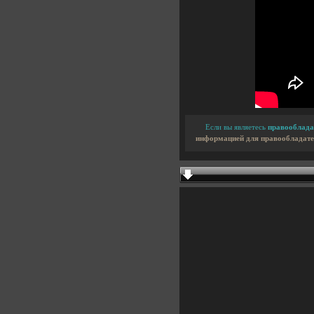
Если вы являетесь
правооблада
информацией для правообладате