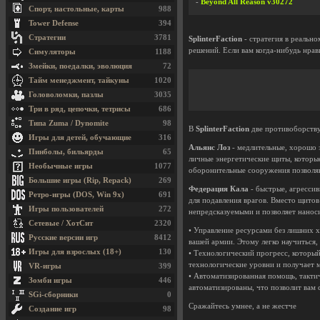
-
Beyond All Reason v30272
Спорт, настольные, карты
988
Tower Defense
394
Стратегии
3781
SplinterFaction
- стратегия в реальн
решений. Если вам когда-нибудь нра
Симуляторы
1188
Змейки, поедалки, эволюция
72
Тайм менеджмент, тайкуны
1020
Головоломки, пазлы
3035
Три в ряд, цепочки, тетрисы
686
Типа Zuma / Dynomite
98
В
SplinterFaction
две противоборству
Игры для детей, обучающие
316
Альянс Лоз
- медлительные, хорошо 
Пинболы, бильярды
65
личные энергетические щиты, которы
Необычные игры
1077
оборонительные сооружения позволя
Большие игры (Rip, Repack)
269
Федерация Кала
- быстрые, агресси
Ретро-игры (DOS, Win 9x)
691
для подавления врагов. Вместо щитов
Игры пользователей
272
непредсказуемыми и позволяет нанос
Сетевые / ХотСит
2320
• Управление ресурсами без лишних х
Русские версии игр
8412
вашей армии. Этому легко научиться,
Игры для взрослых (18+)
130
• Технологический прогресс, который 
технологические уровни и получает
VR-игры
399
• Автоматизированная помощь, тактич
Зомби игры
446
автоматизированы, что позволит вам 
SGi-сборники
0
Сражайтесь умнее, а не жестче
Создание игр
98