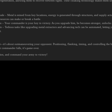
l regeneration, allowing them to recover between fights. Their cloaking technology makes them u
e – Metal is mined from key locations, energy is generated through structures, and supply acts 
esources can make or break a battle.
u – Your commander is your key to victory. As you upgrade him, he becomes stronger, unlocks n
m – Tedious tasks like upgrading metal extractors and advancing tech can be automated, letting 
t.
est—it’s about outmaneuvering your opponent. Positioning, flanking, timing, and controlling the ba
 commander falls, it’s game over.
ction, and command your army to victory!