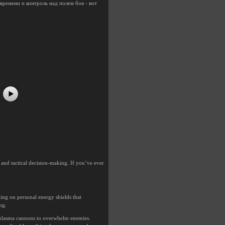
времени и контроль над полем боя - вот
#5
#6
, and tactical decision-making. If you’ve ever
ying on personal energy shields that
ng.
nd plasma cannons to overwhelm enemies.