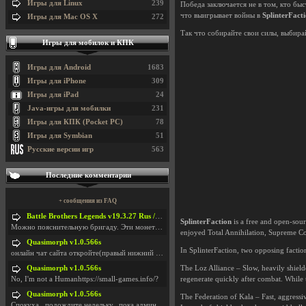
Игры для Linux
239
Победа заключается не в том, кто быс
что выигрывает войны в
SplinterFact
Игры для Mac OS X
272
Так что собирайте свои силы, выбира
Игры для мобилок и КПК
Игры для Android
1683
Игры для iPhone
309
Игры для iPad
24
Java-игры для мобилки
231
Игры для КПК (Pocket PC)
78
Игры для Symbian
51
Русские версии игр
563
Последние комментарии
+ сообщения из FAQ
Battle Brothers Legends v19.3.27 Rus / + Battle Brothers Legends v19.3.39 Eng
SplinterFaction
is a free and open-sour
Можно пояснительную бригаду. Эти монетки, они в ка
enjoyed Total Annihilation, Supreme Co
Quasimorph v1.0.566s
In SplinterFaction, two opposing factio
онлайн чат сайта откройте(правый нижний угол экран
The Loz Alliance – Slow, heavily shield
Quasimorph v1.0.566s
regenerate quickly after combat. While t
No, I'm not a Humanhttps://small-games.info/?
Quasimorph v1.0.566s
The Federation of Kala – Fast, aggressi
Спокуха...подождите недельку...пока админов отпуст