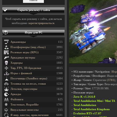
Скрыть рекламу с сайта
Чтоб скрыть всю рекламу с сайта, для начала
необходимо
зарегистрироваться
.
Игры для PC
Арканоиды
155
Платформеры (вид сбоку)
3991
Ролевые игры (RPG)
3507
Аркадные шутеры
2292
Хорроры
1885
Тир, FPS, 3D-бродилки
4015
• SGi навигация / Navigation:
Игр
Игры с физикой
1308
• Разработчик / Developer:
Инди-и
Песочницы (Sandbox-игры)
1404
• Жанр / Genre:
Стратегии
(3781)
;
Техника на колесах, гонки
1223
• Тип игры / Game Type:
Beta-верси
• Размер / Size:
17720.00 Мб.
Леталки, скроллеры
1029
• Похожие игры:
Аркады
3070
-
Zero-K v1.14.6.0
Файтинги
625
-
Total Annihilation Mini / Mini TA
Текстовые, Roguelike
1701
-
Total Annihilation
-
Total Annihilation Kingdoms
Визуальные новеллы
215
-
Evolution RTS v17.07
Я ищу, квесты, приключения
6441