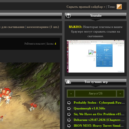
Скрыть правый сайдбар »
| Тема:
Youtube
 для скачивания
|
комментариям (1 шт.)
ВАЖНО:
Некоторые плагины в вашем
браузере могут скрывать ссылки на
скачивание.
Рейтинга пока нет | Баллы:
4
Топ лучших игр
«
Август'26
»
Probably Stolen - Cyberpunk Pawnshop Simulator v048c [Playtest]
Quasimorph v1.0.566s
Sir, We Have an Orc Problem v05.08.2026
Deltarune v29.07.2026 [Chapters 1-5] / + RUS [Chapters 1-5]
IRON NEST: Heavy Turret Simulator v1.0a