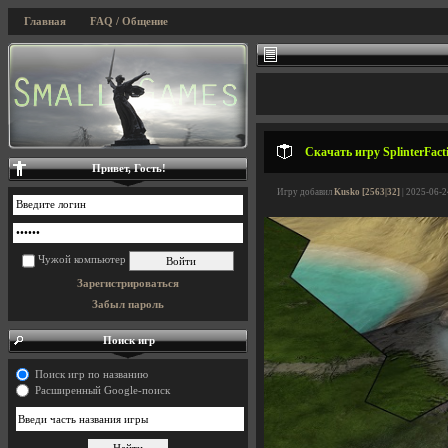
Главная
FAQ / Общение
Скачать игру SplinterFact
Привет, Гость!
Игру добавил
Kusko [2563|32]
| 2025-06-2
Чужой компьютер
Зарегистрироваться
Забыл пароль
Поиск игр
Поиск игр по названию
Расширенный Google-поиск