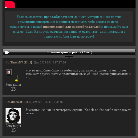
Если вы являетесь
правообладателем
данного материала и вы против
размещения информации о данном материале, либо ссылок на него -
ознакомьтесь с нашей
информацией для правообладателей
и присылайте нам
письмо. Если Вы против размещения данного материала - администрация с
радостью пойдет Вам на встречу!
Комментарии игроков (2 шт.)
От:
ThreshNT [13|11]
| Дата 2022-06-19 17:17:24
что то подобное было на мобилках , заражаешь одного и он потом
заражает других потом прокачиваешь зомби набираешь уникальных и
т.д
Репутация
13
От:
ortoblast [15|8]
| Дата 2021-06-17 16:34:06
Знакомые иконки на четвертом скрине. Knock on the coffin использует
те же.
Репутация
15