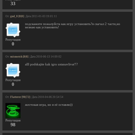
33
От:
gud_8 [0|0]
| Дата 2011-01-03 19:01:11
подскажите пожалуйста как игру установить?я скачал 2 части,но
незнаю как установить!
Репутация
0
От:
mismotch [0|0]
| Дата 2010-06-13 14:09:02
alll podskajite kak igru ustanavlivat'!?
Репутация
0
От:
Flatterer [98|72]
| Дата 2010-04-06 20:54:54
жестокая игра, но я её оставлю))
Репутация
98