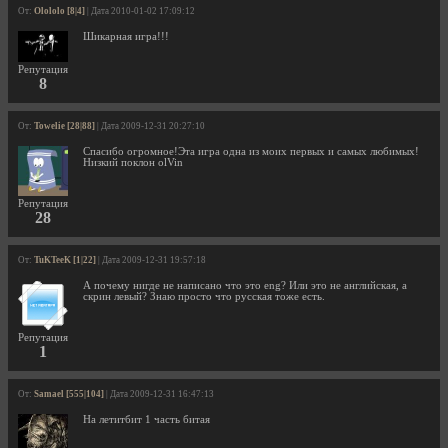
От:
Olololo [8|4]
| Дата 2010-01-02 17:09:12
Шикарная игра!!!
Репутация
8
От:
Towelie [28|88]
| Дата 2009-12-31 20:27:10
Спасибо огромное!Эта игра одна из моих первых и самых любимых!
Низкий поклон olVin
Репутация
28
От:
TuKTeeK [1|22]
| Дата 2009-12-31 19:57:18
А почему нигде не написано что это eng? Или это не английская, а
скрин левый? Знаю просто что русская тоже есть.
Репутация
1
От:
Samael [555|104]
| Дата 2009-12-31 16:47:13
На летитбит 1 часть битая