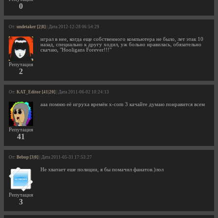
0
От:
undetaker [2|8]
| Дата 2012-12-28 06:54:29
играл в нее, когда еще собственного компьютера не было, лет этак 10
назад, специально к другу ходил, уж больно нравилась, обязательно
скачаю, "Hooligans Forever!!!"
Репутация
2
От:
KAT_Editor [41|20]
| Дата 2011-06-02 10:24:13
ааа помню её игруха времён x-com 3 качайте думаю понравится всем
Репутация
41
От:
Bebop [3|0]
| Дата 2011-05-31 17:53:27
Не хватает еше полиции, я бы помачил фанатов.)лол
Репутация
3