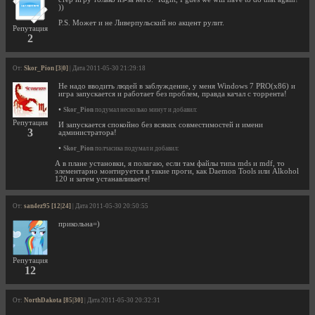
))
P.S. Может и не Ливерпульский но акцент рулит.
Репутация
2
От:
Skor_Pion [3|0]
| Дата 2011-05-30 21:29:18
Не надо вводить людей в заблуждение, у меня Windows 7 PRO(x86) и
игра запускается и работает без проблем, правда качал с торрента!
•
Skor_Pion
подумал несколько минут и добавил:
Репутация
И запускается спокойно без всяких совместимостей и имени
3
администратора!
•
Skor_Pion
полчасика подумал и добавил:
А в плане установки, я полагаю, если там файлы типа mds и mdf, то
элементарно монтируется в такие проги, как Daemon Tools или Alkohol
120 и затем устанавливаете!
От:
san4ez95 [12|24]
| Дата 2011-05-30 20:50:55
прикольна=)
Репутация
12
От:
NorthDakota [85|30]
| Дата 2011-05-30 20:32:31