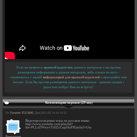
Если вы являетесь
правообладателем
данного материала и вы против
размещения информации о данном материале, либо ссылок на него -
ознакомьтесь с нашей
информацией для правообладателей
и присылайте нам
письмо. Если Вы против размещения данного материала - администрация с
радостью пойдет Вам на встречу!
Комментарии игроков (29 шт.)
От:
Forester-TLT [0|0]
| Дата 2015-02-24 14:14:52
Видеопрохождение игры на русском языке:
http://www.youtube.com/playlist?
list=PLLzl3WxwvTdfZxCnpIAzFlFjnrIn3vUtn
Репутация