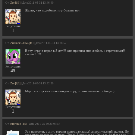
От:
Zee [1|3]
| Дата 2011-05-31 13:46:40
Жалко, что подобных игр больше нет
Репутация
1
От:
Zimmer550 [45|11]
| Дата 2011-05-31 13:38:52
В эту игру я играл в 5 лет!!! она привила мне любовь к стратежкам!!!
скачаю!!!!!
Репутация
45
От:
Zee [1|3]
| Дата 2011-05-31 13:32:20
Мда...я когда нажимаю новую игру, то она вылетает, обидно)
Репутация
1
От:
cubrman [2|0]
| Дата 2011-05-30 23:07:57
Зря перевели, в англ. версии неподражаемый ливерпульский акцент. Не
стер игру только из-за него. "Right, I gues we will have to do that again!"