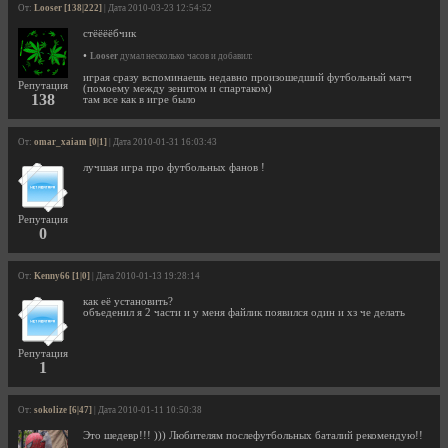
От:
Looser [138|222]
| Дата 2010-03-23 12:54:52
стёёёёбчик
•
Looser
думал несколько часов и добавил:
играя сразу вспоминаешь недавно произошедший футбольный матч
Репутация
(помоему между зенитом и спартаком)
138
там все как в игре было
От:
omar_xaiam [0|1]
| Дата 2010-01-31 16:03:43
лучшая игра про футбольных фанов !
Репутация
0
От:
Kenny66 [1|0]
| Дата 2010-01-13 19:28:14
как её установить?
объеденил я 2 части и у меня файлик появился один и хз че делать
Репутация
1
От:
sokolize [6|47]
| Дата 2010-01-11 10:50:38
Это шедевр!!! ))) Любителям послефутбольных баталий рекомендую!!