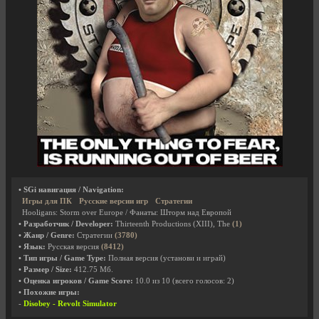
• SGi навигация / Navigation:
Игры для ПК
Русские версии игр
Стратегии
Hooligans: Storm over Europe / Фанаты: Шторм над Европой
• Разработчик / Developer:
Thirteenth Productions (XIII), The
(1)
• Жанр / Genre:
Стратегии
(3780)
• Язык:
Русская версия
(8412)
• Тип игры / Game Type:
Полная версия (установи и играй)
• Размер / Size:
412.75 Мб.
• Оценка игроков / Game Score:
10.0
из
10
(всего голосов:
2
)
• Похожие игры:
-
Disobey - Revolt Simulator