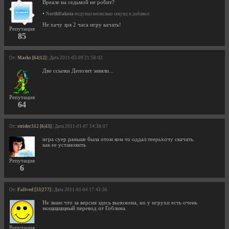
Вреале на седьмой не робит?
•
NorthDakota
подумал несколько секунд и добавил:
Не хачу зря 2 часа игру качать!
Репутация
85
От:
Marks [64|12]
| Дата 2011-05-09 21:56:02
Две ссылки Депозит завяли...
Репутация
64
От:
strider312 [6|43]
| Дата 2011-01-07 14:38:07
игра суер раньше была отом ком то оддал теерьхочу скачать.
как ее установить
Репутация
6
От:
Fallved [33|277]
| Дата 2011-01-04 17:43:56
Не знаю что за версия здесь выложена, но у игрухи есть очень
мощщщщный перевод от Гоблина.
Репутация