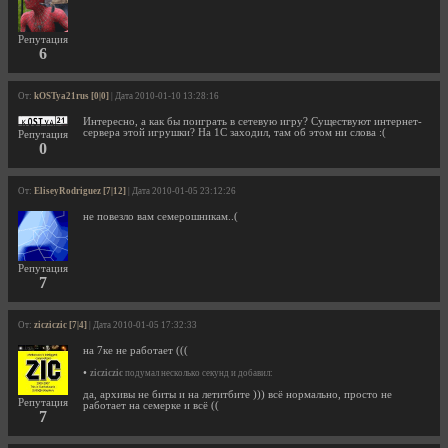
Репутация
6
От:
kOSTya21rus [0|0]
| Дата 2010-01-10 13:28:16
Интересно, а как бы поиграть в сетевую игру? Существуют интернет-
сервера этой игрушки? На 1С заходил, там об этом ни слова :(
Репутация
0
От:
EliseyRodriguez [7|12]
| Дата 2010-01-05 23:12:26
не повезло вам семерошникам..(
Репутация
7
От:
zicziczic [7|4]
| Дата 2010-01-05 17:32:33
на 7ке не работает (((
•
zicziczic
подумал несколько секунд и добавил:
да, архивы не биты и на летитбите ))) всё нормально, просто не
Репутация
работает на семерке и всё ((
7