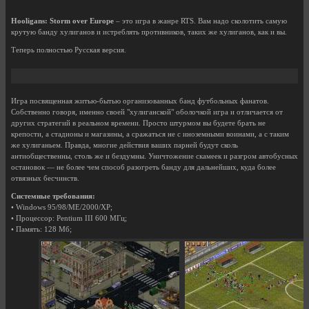
Hooligans: Storm over Europe
– это игра в жанре RTS. Вам надо сколотить самую
крутую банду хулиганов и истреблять противников, таких же хулиганов, как и вы.
Теперь полностью Русская версия.
Игра посвященная житью-бытью организованных банд футбольных фанатов.
Собственно говоря, именно своей "хулиганской" оболочкой игра и отличается от
других стратегий в реальном времени. Просто штурмом вы будете брать не
крепости, а стадионы и магазины, а сражаться не с иноземными воинами, а с таким
же хулиганьем. Правда, многие действия ваших парней будут сколь
антиобщественны, столь же и бездумны. Уничтожение скамеек и разгром автобусных
остановок — не более чем способ разогреть банду для дальнейших, куда более
отвязных бесчинств.
Системные требования:
• Windows 95/98/ME/2000/XP;
• Процессор: Pentium III 600 МГц;
• Память: 128 Мб;